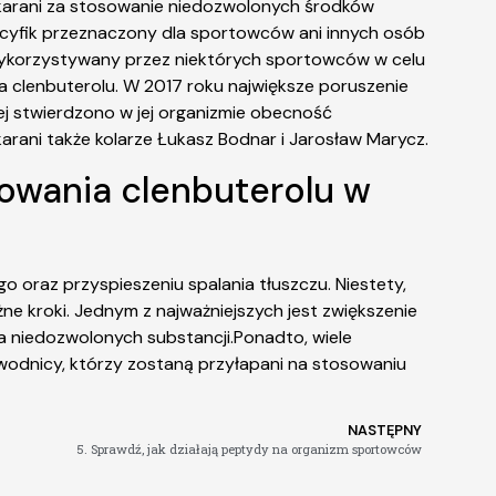
i ukarani za stosowanie niedozwolonych środków
pecyfik przeznaczony dla sportowców ani innych osób
 wykorzystywany przez niektórych sportowców w celu
a clenbuterolu. W 2017 roku największe poruszenie
ej stwierdzono w jej organizmie obecność
ukarani także kolarze Łukasz Bodnar i Jarosław Marycz.
sowania clenbuterolu w
 oraz przyspieszeniu spalania tłuszczu. Niestety,
e kroki. Jednym z najważniejszych jest zwiększenie
a niedozwolonych substancji.Ponadto, wiele
wodnicy, którzy zostaną przyłapani na stosowaniu
NASTĘPNY
5. Sprawdź, jak działają peptydy na organizm sportowców