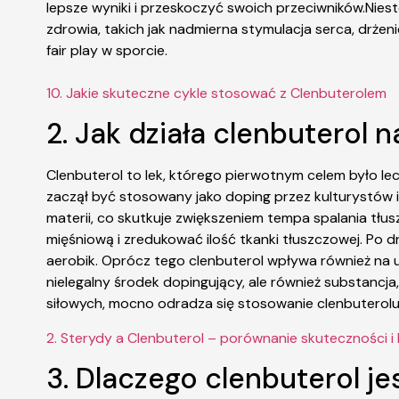
lepsze wyniki i przeskoczyć swoich przeciwników.Nies
zdrowia, takich jak nadmierna stymulacja serca, drżen
fair play w sporcie.
10. Jakie skuteczne cykle stosować z Clenbuterolem
2. Jak działa clenbuterol 
Clenbuterol to lek, którego pierwotnym celem było l
zaczął być stosowany jako doping przez kulturystów 
materii, co skutkuje zwiększeniem tempa spalania tłu
mięśniową i zredukować ilość tkanki tłuszczowej. Po 
aerobik. Oprócz tego clenbuterol wpływa również na uk
nielegalny środek dopingujący, ale również substanc
siłowych, mocno odradza się stosowanie clenbuterolu 
2. Sterydy a Clenbuterol – porównanie skuteczności 
3. Dlaczego clenbuterol j