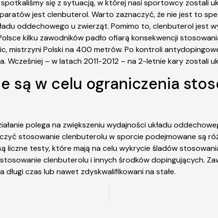
y spotkaliśmy się z sytuacją, w której nasi sportowcy zostal
aratów jest clenbuterol. Warto zaznaczyć, że nie jest to s
układu oddechowego u zwierząt. Pomimo to, clenbuterol jest
Polsce kilku zawodników padło ofiarą konsekwencji stosowani
ic, mistrzyni Polski na 400 metrów. Po kontroli antydopingow
a. Wcześniej – w latach 2011-2012 – na 2-letnie kary zostali 
e są w celu ograniczenia sto
iałanie polega na zwiększeniu wydajności układu oddechowego
iczyć stosowanie clenbuterolu w sporcie podejmowane są różn
 liczne testy, które mają na celu wykrycie śladów stosowani
tosowanie clenbuterolu i innych środków dopingujących. Za
 długi czas lub nawet zdyskwalifikowani na stałe.