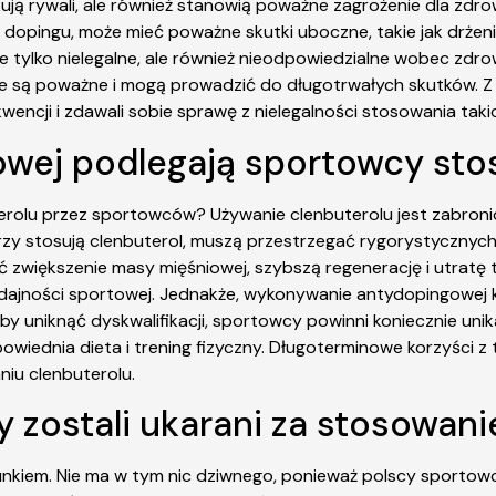
ują rywali, ale również stanowią poważne zagrożenie dla zd
 dopingu, może mieć poważne skutki uboczne, takie jak drżeni
ie tylko nielegalne, ale również nieodpowiedzialne wobec z
cje są poważne i mogą prowadzić do długotrwałych skutków. 
encji i zdawali sobie sprawę z nielegalności stosowania taki
gowej podlegają sportowcy sto
erolu przez sportowców? Używanie clenbuterolu jest zabron
którzy stosują clenbuterol, muszą przestrzegać rygorystycz
zwiększenie masy mięśniowej, szybszą regenerację i utratę 
jności sportowej. Jednakże, wykonywanie antydopingowej k
y uniknąć dyskwalifikacji, sportowcy powinni koniecznie unika
wiednia dieta i trening fizyczny. Długoterminowe korzyści z
niu clenbuterolu.
y zostali ukarani za stosowani
unkiem. Nie ma w tym nic dziwnego, ponieważ polscy sportow