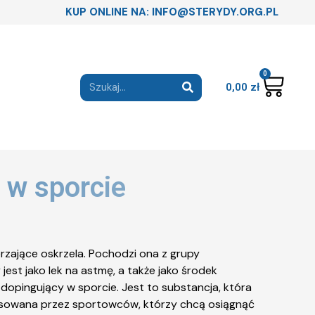
KUP ONLINE NA: INFO@STERYDY.ORG.PL
0
0,00
zł
 w sporcie
rzające oskrzela. Pochodzi ona z grupy
est jako lek na astmę, a także jako środek
opingujący w sporcie. Jest to substancja, która
osowana przez sportowców, którzy chcą osiągnąć