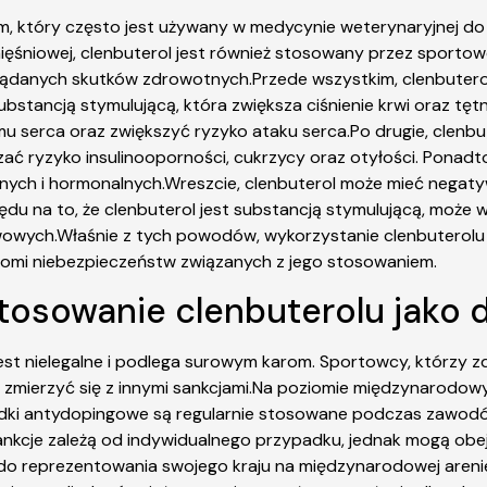
, który często jest używany w medycynie weterynaryjnej do 
ięśniowej, clenbuterol jest również stosowany przez sportow
ożądanych skutków zdrowotnych.Przede wszystkim, clenbuter
substancją stymulującą, która zwiększa ciśnienie krwi oraz tę
 serca oraz zwiększyć ryzyko ataku serca.Po drugie, clenbu
ać ryzyko insulinooporności, cukrzycy oraz otyłości. Ponad
znych i hormonalnych.Wreszcie, clenbuterol może mieć nega
ględu na to, że clenbuterol jest substancją stymulującą, może
wowych.Właśnie z tych powodów, wykorzystanie clenbuterolu
domi niebezpieczeństw związanych z jego stosowaniem.
 stosowanie clenbuterolu jako
st nielegalne i podlega surowym karom. Sportowcy, którzy zdec
li zmierzyć się z innymi sankcjami.Na poziomie międzynarodo
ki antydopingowe są regularnie stosowane podczas zawodów
ankcje zależą od indywidualnego przypadku, jednak mogą ob
 do reprezentowania swojego kraju na międzynarodowej aren