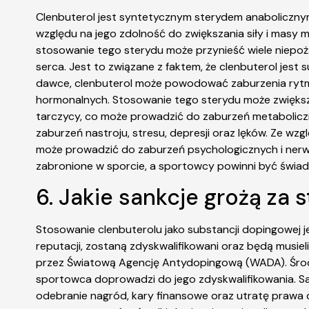
Clenbuterol jest syntetycznym sterydem anabolicznym
względu na jego zdolność do zwiększania siły i masy m
stosowanie tego sterydu może przynieść wiele niep
serca. Jest to związane z faktem, że clenbuterol jest 
dawce, clenbuterol może powodować zaburzenia rytmu
hormonalnych. Stosowanie tego sterydu może zwiększ
tarczycy, co może prowadzić do zaburzeń metabolic
zaburzeń nastroju, stresu, depresji oraz lęków. Ze wz
może prowadzić do zaburzeń psychologicznych i ner
zabronione w sporcie, a sportowcy powinni być świa
6. Jakie sankcje grożą za
Stosowanie clenbuterolu jako substancji dopingowej je
reputacji, zostaną zdyskwalifikowani oraz będą musie
przez Światową Agencję Antydopingową (WADA). Środ
sportowca doprowadzi do jego zdyskwalifikowania. S
odebranie nagród, kary finansowe oraz utratę prawa