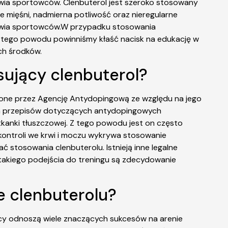
rowia sportowców. Clenbuterol jest szeroko stosowany
e mięśni, nadmierna potliwość oraz nieregularne
drowia sportowców.W przypadku stosowania
Z tego powodu powinniśmy kłaść nacisk na edukację w
ch środków.
sujący clenbuterol?
ione przez Agencję Antydopingową ze względu na jego
nych przepisów dotyczących antydopingowych
tkanki tłuszczowej. Z tego powodu jest on często
ontroli we krwi i moczu wykrywa stosowanie
ć stosowania clenbuterolu. Istnieją inne legalne
 takiego podejścia do treningu są zdecydowanie
e clenbuterolu?
cy odnoszą wiele znaczących sukcesów na arenie