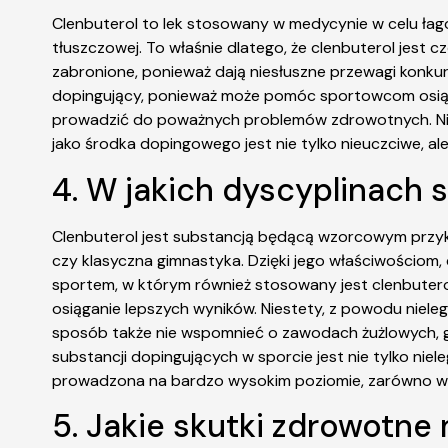
Clenbuterol to lek stosowany w medycynie w celu łag
tłuszczowej. To właśnie dlatego, że clenbuterol jes
zabronione, ponieważ dają niesłuszne przewagi konkur
dopingujący, ponieważ może pomóc sportowcom osiągną
prowadzić do poważnych problemów zdrowotnych. Niektó
jako środka dopingowego jest nie tylko nieuczciwe, a
4. W jakich dyscyplinach 
Clenbuterol jest substancją będącą wzorcowym przykł
czy klasyczna gimnastyka. Dzięki jego właściwościom,
sportem, w którym również stosowany jest clenbuterol,
osiąganie lepszych wyników. Niestety, z powodu niele
sposób także nie wspomnieć o zawodach żużlowych, gdz
substancji dopingujących w sporcie jest nie tylko nie
prowadzona na bardzo wysokim poziomie, zarówno w sfe
5. Jakie skutki zdrowotne