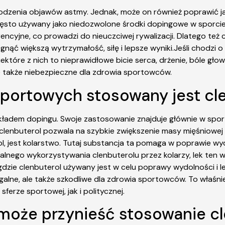
odzenia objawów astmy. Jednak, może on również poprawić jak
t często używany jako niedozwolone środki dopingowe w sporc
encyjne, co prowadzi do nieuczciwej rywalizacji. Dlatego też
ć większą wytrzymałość, siłę i lepsze wyniki.Jeśli chodzi o
re z nich to nieprawidłowe bicie serca, drżenie, bóle głowy
le także niebezpieczne dla zdrowia sportowców.
sportowych stosowany jest cl
adem dopingu. Swoje zastosowanie znajduje głównie w sporta
 clenbuterol pozwala na szybkie zwiększenie masy mięśniowej 
 jest kolarstwo. Tutaj substancja ta pomaga w poprawie wydaj
galnego wykorzystywania clenbuterolu przez kolarzy, lek ten
ie clenbuterol używany jest w celu poprawy wydolności i le
legalne, ale także szkodliwe dla zdrowia sportowców. To właśni
rze sportowej, jak i politycznej.
 może przynieść stosowanie c