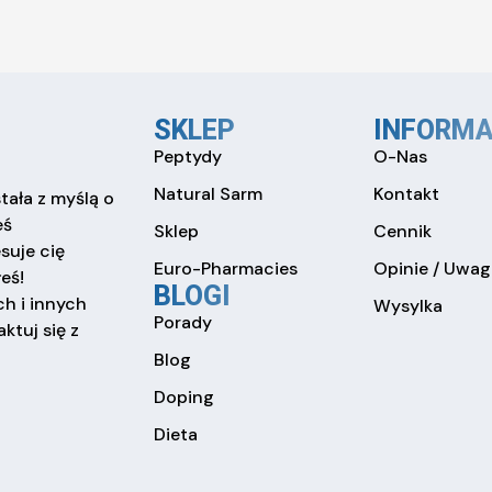
SKLEP
INFORMA
Peptydy
O-Nas
Natural Sarm
Kontakt
tała z myślą o
eś
Sklep
Cennik
esuje cię
Euro-Pharmacies
Opinie / Uwag
eś!
BLOGI
h i innych
Wysylka
Porady
ktuj się z
Blog
Doping
Dieta