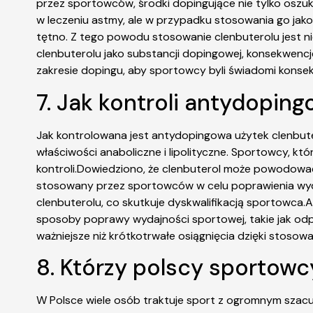
przez sportowców, środki dopingujące nie tylko oszuk
w leczeniu astmy, ale w przypadku stosowania go jako
tętno. Z tego powodu stosowanie clenbuterolu jest n
clenbuterolu jako substancji dopingowej, konsekwen
zakresie dopingu, aby sportowcy byli świadomi konsekw
7. Jak kontroli antydopin
Jak kontrolowana jest antydopingowa użytek clenbut
właściwości anaboliczne i lipolityczne. Sportowcy, 
kontroli.Dowiedziono, że clenbuterol może powodować 
stosowany przez sportowców w celu poprawienia wyda
clenbuterolu, co skutkuje dyskwalifikacją sportowca.Ab
sposoby poprawy wydajności sportowej, takie jak odpo
ważniejsze niż krótkotrwałe osiągnięcia dzięki stosowa
8. Którzy polscy sportowc
W Polsce wiele osób traktuje sport z ogromnym szac