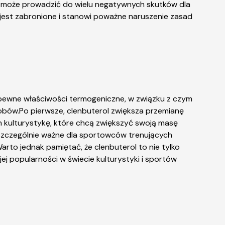
ry może prowadzić do wielu negatywnych skutków dla
i jest zabronione i stanowi poważne naruszenie zasad
ż pewne właściwości termogeniczne, w związku z czym
obów.Po pierwsze, clenbuterol zwiększa przemianę
ch kulturystykę, które chcą zwiększyć swoją masę
t szczególnie ważne dla sportowców trenujących
arto jednak pamiętać, że clenbuterol to nie tylko
j popularności w świecie kulturystyki i sportów