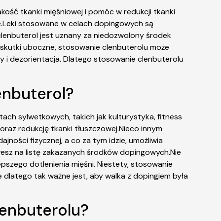
ość tkanki mięśniowej i pomóc w redukcji tkanki
ie.Leki stosowane w celach dopingowych są
 clenbuterol jest uznany za niedozwolony środek
 skutki uboczne, stosowanie clenbuterolu może
 i dezorientacja. Dlatego stosowanie clenbuterolu
enbuterol?
ch sylwetkowych, takich jak kulturystyka, fitness
oraz redukcję tkanki tłuszczowej.Nieco innym
ności fizycznej, a co za tym idzie, umożliwia
 wesz na listę zakazanych środków dopingowych.Nie
pszego dotlenienia mięśni. Niestety, stosowanie
e dlatego tak ważne jest, aby walka z dopingiem była
lenbuterolu?