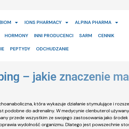
BIOM
IONS PHARMACY
ALPINA PHARMA
HORMONY
INNI PRODUCENCI
SARM
CENNIK
IE
PEPTYDY
ODCHUDZANIE
ping – jakie znaczenie ma
hoanaboliczna, która wykazuje działanie stymulujące i rozsze
est podobne do adrenaliny. W medycynie clenbuterol używany j
any przede wszystkim ze swojego zastosowania jako środek d
poprawia wydolność organizmu. Dlatego jest powszechnie st