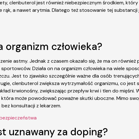
tety, clenbuterol jest również niebezpiecznym środkiem, któ
ie rąk, a nawet arytmia. Dlatego też stosowanie tej substancj
na organizm człowieka?
eczenie astmy. Jednak z czasem okazało się, że ma on równie
i sportowców. Działa on na organizm człowieka na wiele spos
szczu. Jest to zjawisko szczególnie ważne dla osób trenujący
drugie, clenbuterol zwiększa wytrzymałość organizmu, co jes
ład krwionośny, zwiększając przepływ krwi i tlen do mięśni. W
ja, która może powodować poważne skutki uboczne. Mimo swoje
bez konsultacji z lekarzem.
i bezpieczeństwa
est uznawany za doping?