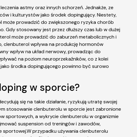
leczenia astmy oraz innych schorzeń. Jednakże, ze
ców i kulturystów jako środek dopingujący. Niestety,
ol może prowadzić do zwiększonego ryzyka chorób
tno. Gdy stosowany jest przez dłuższy czas lub w dużej
terol może prowadzić do zaburzeń metabolicznych i
to, clenbuterol wpływa na produkcję hormonów
tywny wpływ na układ nerwowy, prowadząc do
 wpływać na poziom neuroprzekaźników, co z kolei
 jako środka dopingującego powinno być surowo
 doping w sporcie?
ydują się na takie działanie, ryzykują utratę swojej
wym stosowanie clenbuterolu w sporcie jest zabronione
 sportowych, a wykrycie clenbuterolu w organizmie
ejmować suspension od treningów i zawodów,
ie sportowej.W przypadku używania clenbuterolu