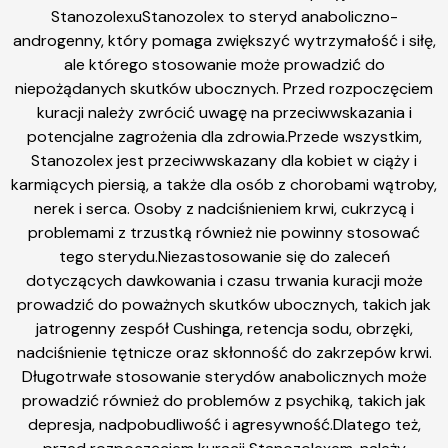
StanozolexuStanozolex to steryd anaboliczno-
androgenny, który pomaga zwiększyć wytrzymałość i siłę,
ale którego stosowanie może prowadzić do
niepożądanych skutków ubocznych. Przed rozpoczęciem
kuracji należy zwrócić uwagę na przeciwwskazania i
potencjalne zagrożenia dla zdrowia.Przede wszystkim,
Stanozolex jest przeciwwskazany dla kobiet w ciąży i
karmiących piersią, a także dla osób z chorobami wątroby,
nerek i serca. Osoby z nadciśnieniem krwi, cukrzycą i
problemami z trzustką również nie powinny stosować
tego sterydu.Niezastosowanie się do zaleceń
dotyczących dawkowania i czasu trwania kuracji może
prowadzić do poważnych skutków ubocznych, takich jak
jatrogenny zespół Cushinga, retencja sodu, obrzęki,
nadciśnienie tętnicze oraz skłonność do zakrzepów krwi.
Długotrwałe stosowanie sterydów anabolicznych może
prowadzić również do problemów z psychiką, takich jak
depresja, nadpobudliwość i agresywność.Dlatego też,