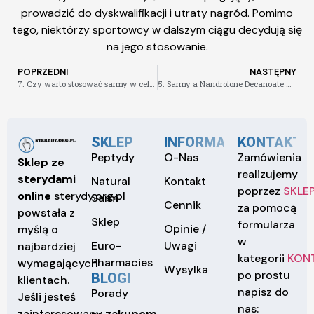
prowadzić do dyskwalifikacji i utraty nagród. Pomimo
tego, niektórzy sportowcy w dalszym ciągu decydują się
na jego stosowanie.
POPRZEDNI
NASTĘPNY
7. Czy warto stosować sarmy w celu zwiększenia masy mięśniowej
5. Sarmy a Nandrolone Decanoate – co wybrać
SKLEP
INFORMACJE
KONTAKT
Peptydy
O-Nas
Zamówienia
Sklep ze
realizujemy
sterydami
Natural
Kontakt
poprzez
SKLE
online
sterydy.org.pl
Sarm
Cennik
za pomocą
powstała z
Sklep
formularza
Opinie /
myślą o
w
Euro-
Uwagi
najbardziej
kategorii
KON
Pharmacies
wymagających
Wysylka
po prostu
BLOGI
klientach.
napisz do
Porady
Jeśli jesteś
nas:
zainteresowany
zakupem