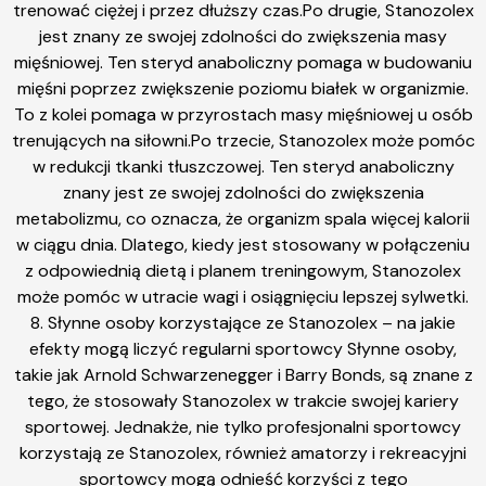
trenować ciężej i przez dłuższy czas.Po drugie, Stanozolex
jest znany ze swojej zdolności do zwiększenia masy
mięśniowej. Ten steryd anaboliczny pomaga w budowaniu
mięśni poprzez zwiększenie poziomu białek w organizmie.
To z kolei pomaga w przyrostach masy mięśniowej u osób
trenujących na siłowni.Po trzecie, Stanozolex może pomóc
w redukcji tkanki tłuszczowej. Ten steryd anaboliczny
znany jest ze swojej zdolności do zwiększenia
metabolizmu, co oznacza, że organizm spala więcej kalorii
w ciągu dnia. Dlatego, kiedy jest stosowany w połączeniu
z odpowiednią dietą i planem treningowym, Stanozolex
może pomóc w utracie wagi i osiągnięciu lepszej sylwetki.
8. Słynne osoby korzystające ze Stanozolex – na jakie
efekty mogą liczyć regularni sportowcy Słynne osoby,
takie jak Arnold Schwarzenegger i Barry Bonds, są znane z
tego, że stosowały Stanozolex w trakcie swojej kariery
sportowej. Jednakże, nie tylko profesjonalni sportowcy
korzystają ze Stanozolex, również amatorzy i rekreacyjni
sportowcy mogą odnieść korzyści z tego