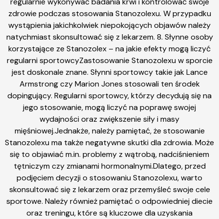
regularnie wykonywać badania krwi i kontrolować swoje
zdrowie podczas stosowania Stanozolexu. W przypadku
wystąpienia jakichkolwiek niepokojących objawów należy
natychmiast skonsultować się z lekarzem. 8. Słynne osoby
korzystające ze Stanozolex – na jakie efekty mogą liczyć
regularni sportowcyZastosowanie Stanozolexu w sporcie
jest doskonale znane. Słynni sportowcy takie jak Lance
Armstrong czy Marion Jones stosowali ten środek
dopingujący. Regularni sportowcy, którzy decydują się na
jego stosowanie, mogą liczyć na poprawę swojej
wydajności oraz zwiększenie siły i masy
mięśniowej.Jednakże, należy pamiętać, że stosowanie
Stanozolexu ma także negatywne skutki dla zdrowia. Może
się to objawiać m.in. problemy z wątrobą, nadciśnieniem
tętniczym czy zmianami hormonalnymi.Dlatego, przed
podjęciem decyzji o stosowaniu Stanozolexu, warto
skonsultować się z lekarzem oraz przemyśleć swoje cele
sportowe. Należy również pamiętać o odpowiedniej diecie
oraz treningu, które są kluczowe dla uzyskania