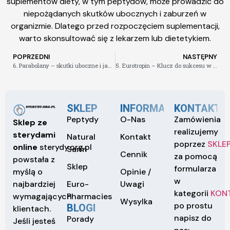
suplementów diety, w tym peptydów, może prowadzić do
niepożądanych skutków ubocznych i zaburzeń w
organizmie. Dlatego przed rozpoczęciem suplementacji,
warto skonsultować się z lekarzem lub dietetykiem.
POPRZEDNI
NASTĘPNY
6. Parabolany – skutki uboczne i jak je przeciwdziałać
5. Eurotropin – Klucz do sukcesu w budowie mięśni
SKLEP
INFORMACJE
KONTAKT
Peptydy
O-Nas
Zamówienia
Sklep ze
realizujemy
sterydami
Natural
Kontakt
poprzez
SKLE
online
sterydy.org.pl
Sarm
Cennik
za pomocą
powstała z
Sklep
formularza
Opinie /
myślą o
w
Euro-
Uwagi
najbardziej
kategorii
KON
Pharmacies
wymagających
Wysylka
po prostu
BLOGI
klientach.
napisz do
Porady
Jeśli jesteś