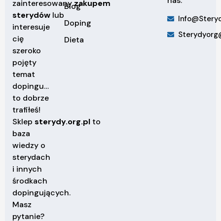
nas:
zainteresowany
zakupem
Blog
sterydów
lub
Info@steryd
Doping
interesuje
Sterydyorg
cię
Dieta
szeroko
pojęty
temat
dopingu…
to dobrze
trafiłeś!
Sklep
sterydy.org.pl
to
baza
wiedzy o
sterydach
i innych
środkach
dopingujących.
Masz
pytanie?