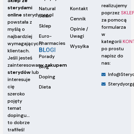
Sklep ze
realizujemy
sterydami
Natural
Kontakt
poprzez
SKLE
online
sterydy.org.pl
Sarm
Cennik
za pomocą
powstała z
Sklep
formularza
Opinie /
myślą o
w
Euro-
Uwagi
najbardziej
kategorii
KON
Pharmacies
wymagających
Wysylka
po prostu
BLOGI
klientach.
napisz do
Porady
Jeśli jesteś
nas:
zainteresowany
zakupem
Blog
sterydów
lub
Info@steryd
Doping
interesuje
Sterydyorg
cię
Dieta
szeroko
pojęty
temat
dopingu…
to dobrze
trafiłeś!