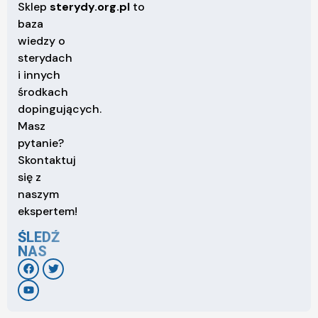
Sklep
sterydy.org.pl
to
baza
wiedzy o
sterydach
i innych
środkach
dopingujących.
Masz
pytanie?
Skontaktuj
się z
naszym
ekspertem!
ŚLEDŹ
NAS