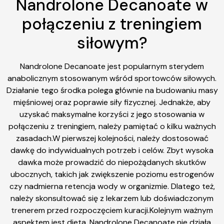
Nandrolone Decanoate w
połączeniu z treningiem
siłowym?
Nandrolone Decanoate jest popularnym sterydem
anabolicznym stosowanym wśród sportowców siłowych.
Działanie tego środka polega głównie na budowaniu masy
mięśniowej oraz poprawie siły fizycznej. Jednakże, aby
uzyskać maksymalne korzyści z jego stosowania w
połączeniu z treningiem, należy pamiętać o kilku ważnych
zasadach.W pierwszej kolejności, należy dostosować
dawkę do indywidualnych potrzeb i celów. Zbyt wysoka
dawka może prowadzić do niepożądanych skutków
ubocznych, takich jak zwiększenie poziomu estrogenów
czy nadmierna retencja wody w organizmie. Dlatego też,
należy skonsultować się z lekarzem lub doświadczonym
trenerem przed rozpoczęciem kuracji.Kolejnym ważnym
aspektem jest dieta. Nandrolone Decanoate nie działa