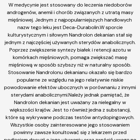
W medycynie jest stosowany do leczenia niedoborów
androgenów, anemii i chorób związanych z utratą masy
mięśniowej. Jednym z najpopularniejszych handlowych
nazw tego leku jest Deca-Durabolin.W sporcie
kulturystycznym i siłowym Nandrolon dekanian stał się
jednym z najczęściej używanych sterydów anabolicznych.
Poprzez zwiększenie syntezy białek i retencji azotu w
komórkach mięśniowych, pomaga zwiększać masę
mięśniową w sposób szybszy niż w naturalny sposób.
Stosowanie Nandrolonu dekanianu okazało się bardzo
popularne ze względu na jego relatywnie niskie
powodowanie efektów ubocznych w porównaniu z innymi
sterydami anabolicznymi.Należy jednak pamiętać, że
Nandrolon dekanian jest uważany za nielegalny w
większości krajów. Jest to również jedna z substancji,
które są wykrywane podczas testów antydopingowych.
Wszystkie osoby zainteresowane jego stosowaniem
powinny zawsze konultować się z lekarzem przed
podjęciem decyzji o jego używaniu oraz zwrócić uwagę na