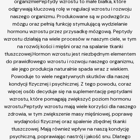
organizmiePeptydy wzrostu to małe białka, które
odgrywają kluczową rolę w regulacji wzrostu i rozwoju
naszego organizmu. Produkowane są w podwzgórzu
mózgu oraz pełnią funkcję stymulującą wydzielanie
hormonu wzrostu przez przysadkę mózgową. Peptydy
wzrostu działają na wiele procesów w naszym ciele, w tym
na rozwój kości i mięśni oraz na spalanie tkanki
tłuszczowej.Hormon wzrostu jest niezbędnym elementem
do prawidłowego wzrostu i rozwoju naszego organizmu,
ale jego produkcja naturalnie spada wraz z wiekiem.
Powoduje to wiele negatywnych skutków dla naszej
kondycji fizycznej i psychicznej. Z tego powodu, coraz
więcej osób decyduje się na suplementację peptydami
wzrostu, które pomagają zwiększyć poziom hormonu
wzrostu.Peptydy wzrostu mają wiele korzyści dla naszego
zdrowia, w tym zwiększenie masy mięśniowej, poprawę
wydajności fizycznej oraz spalenie zbędnej tkanki
tłuszczowej. Mają również wpływ na naszą kondycję
psychiczną, poprawiając nastrój i jakość snu. Dlatego