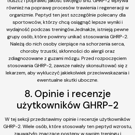
tłuszcz i poprawić jakość swojego snu. GHRP-2 wpływa
również na poprawę procesów trawienia i regeneracji w
organizmie. Peptyd ten jest szczególnie polecany dla
sportowców, którzy chcą osiągnąć lepsze wyniki i
wydajność podczas treningów.Jednakże, istnieją pewne
grupy osób, które powinny unikać stosowania GHRP-2.
Należą do nich osoby cierpiące na schorzenia serca,
choroby trzustki, skłonności do alergii oraz
zdiagnozowane z guzami mózgu. Przed rozpoczęciem
stosowania GHRP-2, zawsze należy skonsultować się z
lekarzem, aby wykluczyć jakiekolwiek przeciwwskazania i
ewentualne skutki uboczne.
8. Opinie i recenzje
użytkowników GHRP-2
W tej sekcji przedstawimy opinie i recenzje użytkowników
GHRP-2. Wiele osób, które stosowały ten peptyd wzrostu,
zauważyło znaczące postępy w swoim treningu i