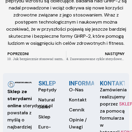
peptydu wzrostu są obiecujące. Badania nad GHRP-2 są
nadal prowadzone i wciąż odkrywa się nowe korzyści
zdrowotne związane z jego stosowaniem. Wraz z
postępem technologicznym i naukowym można
oczekiwać, że w przyszłości pojawią się jeszcze bardziej
skuteczne i bezpieczne formy GHRP-2, które pomogą
ludziom w osiągnięciu ich celów zdrowotnych i fitness.
POPRZEDNI
NASTĘPNY
10. Jak bezpiecznie stosować sarmy i uniknąć skutków ubocznych
4. Zaawansowane cykle sterydowe- jak wykorzystać Trenbolon razem z Testosteronem FenylPropionianem
SKLEP
INFORMACJE
KONTAKT
Peptydy
O-Nas
Zamówienia
Sklep ze
realizujemy
sterydami
Natural
Kontakt
poprzez
SKLE
online
sterydy.org.pl
Sarm
Cennik
za pomocą
powstała z
Sklep
formularza
Opinie /
myślą o
w
Euro-
Uwagi
najbardziej