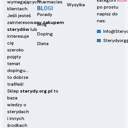
kategorii
KON
Pharmacies
wymagających
Wysylka
po prostu
BLOGI
klientach.
napisz do
Porady
Jeśli jesteś
nas:
zainteresowany
zakupem
Blog
sterydów
lub
Info@steryd
Doping
interesuje
Sterydyorg
cię
Dieta
szeroko
pojęty
temat
dopingu…
to dobrze
trafiłeś!
Sklep
sterydy.org.pl
to
baza
wiedzy o
sterydach
i innych
środkach