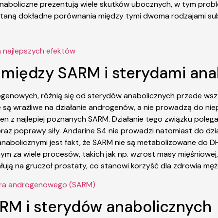
naboliczne prezentują wiele skutków ubocznych, w tym probl
staną dokładne porównania między tymi dwoma rodzajami sub
a najlepszych efektów
e między SARM i sterydami an
enowych, różnią się od sterydów anabolicznych przede wszys
óre są wrażliwe na działanie androgenów, a nie prowadzą do 
en z najlepiej poznanych SARM. Działanie tego związku pol
az poprawy siły. Andarine S4 nie prowadzi natomiast do dział
anabolicznymi jest fakt, że SARM nie są metabolizowane do D
a wiele procesów, takich jak np. wzrost masy mięśniowej, al
iałują na gruczoł prostaty, co stanowi korzyść dla zdrowia mę
ptora androgenowego (SARM)
ARM i sterydów anabolicznych