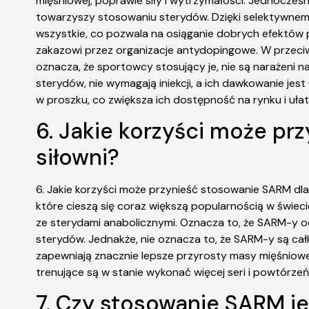
mięśniowej, poprawie siły i wytrzymałości. Jednocześ
towarzyszy stosowaniu sterydów. Dzięki selektywnem
wszystkie, co pozwala na osiąganie dobrych efektów p
zakazowi przez organizacje antydopingowe. W przeciw
oznacza, że sportowcy stosujący je, nie są narażeni
sterydów, nie wymagają iniekcji, a ich dawkowanie je
w proszku, co zwiększa ich dostępność na rynku i ułat
6. Jakie korzyści może pr
siłowni?
6. Jakie korzyści może przynieść stosowanie SARM dl
które cieszą się coraz większą popularnością w świeci
ze sterydami anabolicznymi. Oznacza to, że SARM-y od
sterydów. Jednakże, nie oznacza to, że SARM-y są cał
zapewniają znacznie lepsze przyrosty masy mięśniowej
trenujące są w stanie wykonać więcej seri i powtórz
7. Czy stosowanie SARM je