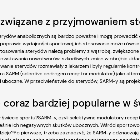
o związane z przyjmowaniem s
sterydów anabolicznych są bardzo poważne i mogą prowadzi
poprawie wydajności sportowej, ich stosowanie może równi
tosowania sterydów należą problemy z wątrobą, zwiększone 
 powstawania nowotworów, szkodliwych zmian w obrębie ukł
owanie sterydów rozmawiały z lekarzem i były regularnie ko
 SARM (selective androgen receptor modulator) jako altern
tki uboczne. W przeciwieństwie do sterydów, SARM-y są proj
ę coraz bardziej popularne w 
 w świecie sportu?SARM-y, czyli selektywne modulatory recep
cześnie ich negatywnych skutków ubocznych. Wśród sportowcó
 dzieje?Po pierwsze, trzeba zaznaczyć, że SARM-y odznaczaj