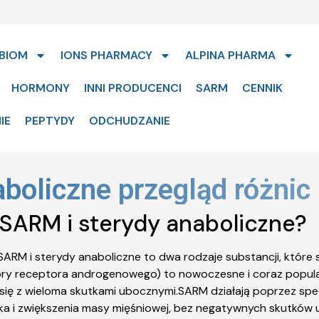
BIOM
IONS PHARMACY
ALPINA PHARMA
HORMONY
INNI PRODUCENCI
SARM
CENNIK
IE
PEPTYDY
ODCHUDZANIE
aboliczne przegląd różni
 SARM i sterydy anaboliczne?
ARM i sterydy anaboliczne to dwa rodzaje substancji, które
atory receptora androgenowego) to nowoczesne i coraz popula
ą się z wieloma skutkami ubocznymi.SARM działają poprzez s
iałka i zwiększenia masy mięśniowej, bez negatywnych skutk