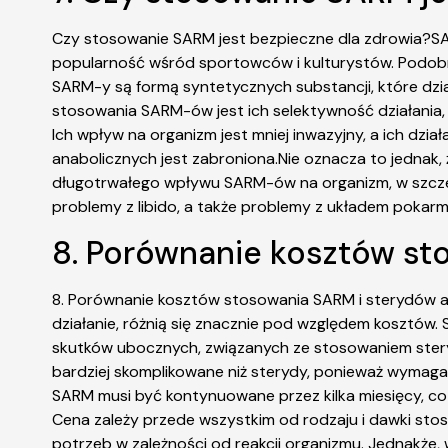
Czy stosowanie SARM jest bezpieczne dla zdrowia?SA
popularność wśród sportowców i kulturystów. Podobni
SARM-y są formą syntetycznych substancji, które dzia
stosowania SARM-ów jest ich selektywność działania,
Ich wpływ na organizm jest mniej inwazyjny, a ich dz
anabolicznych jest zabroniona.Nie oznacza to jednak,
długotrwałego wpływu SARM-ów na organizm, w szczegó
problemy z libido, a także problemy z układem pok
8. Porównanie kosztów st
8. Porównanie kosztów stosowania SARM i sterydów 
działanie, różnią się znacznie pod względem kosztów.
skutków ubocznych, związanych ze stosowaniem stery
bardziej skomplikowane niż sterydy, ponieważ wymag
SARM musi być kontynuowane przez kilka miesięcy, co
Cena zależy przede wszystkim od rodzaju i dawki sto
potrzeb w zależności od reakcji organizmu. Jednakże,