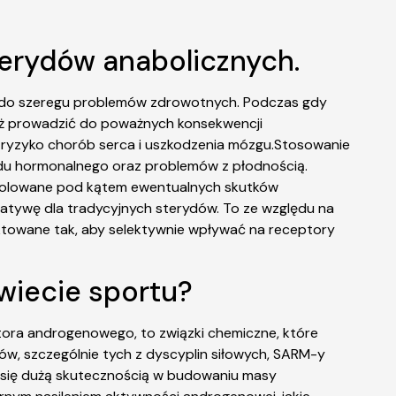
terydów anabolicznych.
ć do szeregu problemów zdrowotnych. Podczas gdy
eż prowadzić do poważnych konsekwencji
ryzyko chorób serca i uszkodzenia mózgu.Stosowanie
adu hormonalnego oraz problemów z płodnością.
ntrolowane pod kątem ewentualnych skutków
atywę dla tradycyjnych sterydów. To ze względu na
ektowane tak, aby selektywnie wpływać na receptory
świecie sportu?
tora androgenowego, to związki chemiczne, które
w, szczególnie tych z dyscyplin siłowych, SARM-y
ą się dużą skutecznością w budowaniu masy