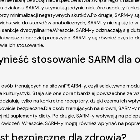
nie nie niosą ze sobą niebezpieczeństwa związanego z nadmi
u działaniu SARM-y stymulują jedynie niektóre aspekty funk
rzy minimalizacji negatywnych skutków.Po drugie, SARM-y są l
ieństwie do sterydów anabolicznych, SARM-y nie są ujęte w f
 na sankcje dyscyplinarne.Wreszcie, SARM-y odznaczają się d
st łatwiejsze i bardziej precyzyjne. SARM-y są również częst
wia ich stosowanie.
zynieść stosowanie SARM dla 
a osób trenujących na siłowni?SARM-y, czyli selektywne mo
e kulturystyki. Stają się one coraz bardziej powszechne ze w
działują tylko na konkretne receptory, dzięki czemu ich wpły
kowicie bezpieczne.Dla osób trenujących na siłowni, SARM-y 
 niż suplementy diety. Po drugie, SARM-y wpływają na poleps
eń ćwiczeń. Wreszcie, SARM-y mogą również wpłynąć na popraw
st bezpieczne dla zdrowia?