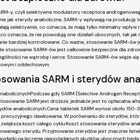
RM-y, czyli selektywne modulatory receptora androgenowego
e jak sterydy anaboliczne, SARM-y wpływają na produkcję t
łają selektywnie, co oznacza, że mają tylko minimalny wpływ 
 co oznacza, że nie powodują one działań ubocznych, tak jak
iałanie bardziej kontrolowane. Co ważne, stosowanie SARM-ów
 że stosowanie SARM-ów jest całkowicie bezpieczne dla zdrow
lności na wątrobę i serce. Stosowanie SARM-ów wiąże się też
armowym i oddechowym.
osowania SARM i sterydów ana
anabolicznychPodczas gdy SARM (Selective Androgen Recepto
 Stosowanie SARM jest droższe, jednakże jest to opłacalna a
dów anabolicznych.Cena tabletek SARM wynosi około 150-30
a precyzyjnego dawkowania. W porównaniu do sterydów, któr
 zwiększa koszt całego cyklu.Koszt stosowania sterydów anab
sowanego sterydu. Przyjmowanie sterydów jest znacznie łatw
 wydatki na leczenie niepożądanych skutków ubocznych będą zn