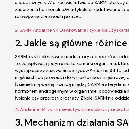
anabolicznych. W przeciwieństwie do SARM, sterydy a
zaburzenia hormonalne.W artykule przedstawione zo
rozwiązania dla swoich potrzeb.
2. SARM Andarine S4 Dawkowanie i cykle dla uzyskani
2. Jakie są główne różnic
SARM, czyli selektywne modulatory receptorów androg
to, że wpływają jedynie na te komórki organizmu, kt
wystąpić przy zażywaniu sterydów.Andarine S4 to jed
mięśniach, co prowadzi do wzrostu masy mięśniowej or
łysienie.Inną ważną różnicą między SARM a sterydami 
hormonem androgennym w organizmie, odpowiedzialnym z
łysienie czy przerost prostaty. Z kolei SARM nie oddz
4. Andarine S4 vs. inni selektywni modulatory rece
3. Mechanizm działania S