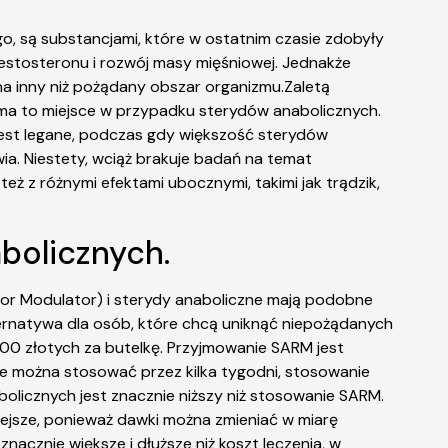
, są substancjami, które w ostatnim czasie zdobyły
estosteronu i rozwój masy mięśniowej. Jednakże
na inny niż pożądany obszar organizmu.Zaletą
 ma to miejsce w przypadku sterydów anabolicznych.
 jest legane, podczas gdy większość sterydów
ia. Niestety, wciąż brakuje badań na temat
 z różnymi efektami ubocznymi, takimi jak trądzik,
bolicznych.
r Modulator) i sterydy anaboliczne mają podobne
lternatywa dla osób, które chcą uniknąć niepożądanych
0 złotych za butelkę. Przyjmowanie SARM jest
e można stosować przez kilka tygodni, stosowanie
olicznych jest znacznie niższy niż stosowanie SARM.
iejsze, ponieważ dawki można zmieniać w miarę
acznie większe i dłuższe niż koszt leczenia, w