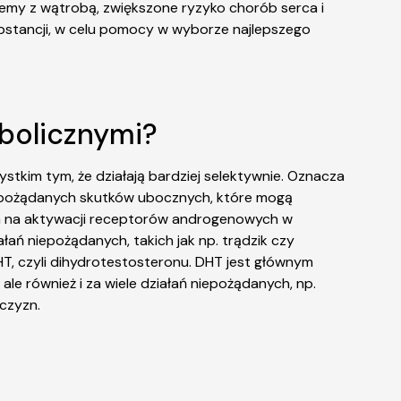
emy z wątrobą, zwiększone ryzyko chorób serca i
stancji, w celu pomocy w wyborze najlepszego
abolicznymi?
tkim tym, że działają bardziej selektywnie. Oznacza
niepożądanych skutków ubocznych, które mogą
ega na aktywacji receptorów androgenowych w
ań niepożądanych, takich jak np. trądzik czy
HT, czyli dihydrotestosteronu. DHT jest głównym
e również i za wiele działań niepożądanych, np.
żczyzn.