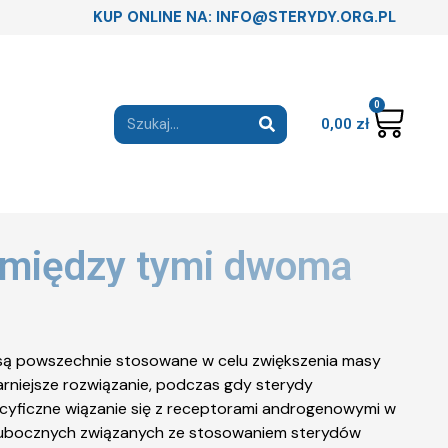
KUP ONLINE NA: INFO@STERYDY.ORG.PL
0
0,00
zł
c między tymi dwoma
 są powszechnie stosowane w celu zwiększenia masy
rniejsze rozwiązanie, podczas gdy sterydy
pecyficzne wiązanie się z receptorami androgenowymi w
ów ubocznych związanych ze stosowaniem sterydów