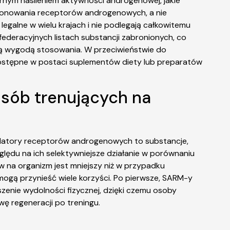
ernym nasileniem aktywności androgenowej, jakie
cjonowania receptorów androgenowych, a nie
egalne w wielu krajach i nie podlegają całkowitemu
ederacyjnych listach substancji zabronionych, co
użą wygodą stosowania. W przeciwieństwie do
o dostępne w postaci suplementów diety lub preparatów
osób trenujących na
dulatory receptorów androgenowych to substancje,
zględu na ich selektywniejsze działanie w porównaniu
w na organizm jest mniejszy niż w przypadku
mogą przynieść wiele korzyści. Po pierwsze, SARM-y
zenie wydolności fizycznej, dzięki czemu osoby
ę regeneracji po treningu.