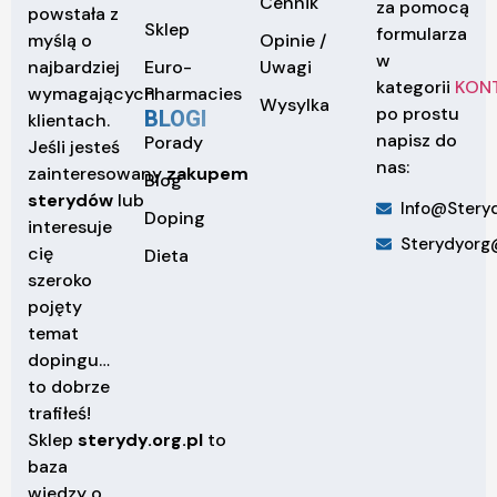
Cennik
za pomocą
powstała z
Sklep
formularza
Opinie /
myślą o
w
Euro-
Uwagi
najbardziej
kategorii
KON
Pharmacies
wymagających
Wysylka
po prostu
BLOGI
klientach.
napisz do
Porady
Jeśli jesteś
nas:
zainteresowany
zakupem
Blog
sterydów
lub
Info@steryd
Doping
interesuje
Sterydyorg
cię
Dieta
szeroko
pojęty
temat
dopingu…
to dobrze
trafiłeś!
Sklep
sterydy.org.pl
to
baza
wiedzy o