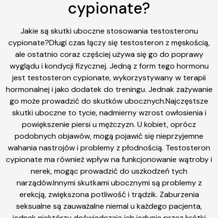
cypionate?
Jakie są skutki uboczne stosowania testosteronu
cypionate?Długi czas łączy się testosteron z męskością,
ale ostatnio coraz częściej używa się go do poprawy
wyglądu i kondycji fizycznej. Jedną z form tego hormonu
jest testosteron cypionate, wykorzystywany w terapii
hormonalnej i jako dodatek do treningu. Jednak zażywanie
go może prowadzić do skutków ubocznych.Najczęstsze
skutki uboczne to tycie, nadmierny wzrost owłosienia i
powiększenie piersi u mężczyzn. U kobiet, oprócz
podobnych objawów, mogą pojawić się nieprzyjemne
wahania nastrojów i problemy z płodnością. Testosteron
cypionate ma również wpływ na funkcjonowanie wątroby i
nerek, mogąc prowadzić do uszkodzeń tych
narządów.Innymi skutkami ubocznymi są problemy z
erekcją, zwiększona potliwość i trądzik. Zaburzenia
seksualne są zauważalne niemal u każdego pacjenta,
jednak niektórzy doświadczają ich jedynie przez krótki