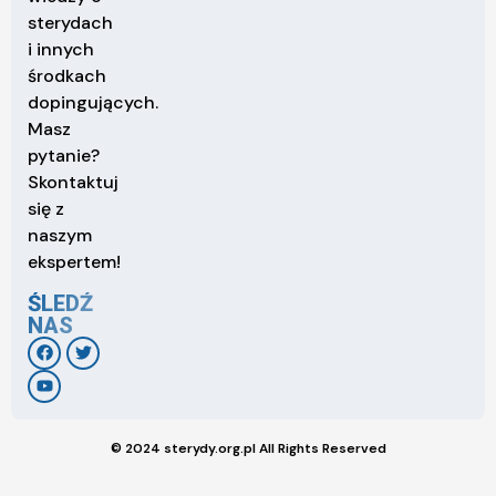
sterydach
i innych
środkach
dopingujących.
Masz
pytanie?
Skontaktuj
się z
naszym
ekspertem!
ŚLEDŹ
NAS
© 2024 sterydy.org.pl All Rights Reserved