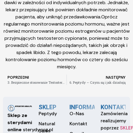
dawki w zależności od indywidualnych potrzeb. Jednakże,
lekarz przepisujący lek powinien dokładnie monitorować
pacjenta, aby uniknąć przedawkowania.Oprócz
regularnego monitorowania poziomu hormonu, ważne jest
również monitorowanie poziomu estrogenów u pacjentów
przyjmujących testosteron cypionate, ponieważ może to
prowadzić do działań niepożądanych, takich jak obrzęk i
spadek libido. Z tego powodu, lekarze zalecają
kontrolowanie poziomu hormonów co cztery do sześciu
miesięcy.
POPRZEDNI
NASTĘPNY
3. Bezpieczne stosowanie Testosterone Propionate w diecie i treningu
6. Peptydy – Czym są i jak działają
SKLEP
INFORMACJE
KONTAKT
Peptydy
O-Nas
Zamówienia
Sklep ze
realizujemy
sterydami
Natural
Kontakt
poprzez
SKLE
online
sterydy.org.pl
Sarm