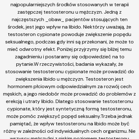
najpopularniejszych środków stosowanych w terapii
zastępczej testosteronu u mężczyzn. Jedną z
najczęstszych _obaw_ pacjentów stosujących ten
środek, jest jego wpływ na libido. Niektórzy uważają, że
testosteron cypionate powoduje zwiększenie popędu
seksualnego, podczas gdy inni są przekonani, że może to
mieć odwrotny efekt. Poniżej przyjrzymy się bliżej temu
zagadnieniu i postaramy się odpowiedzieć na to
pytanie.W rzeczywistości, badania wykazały, że
stosowanie testosteronu cypionate może prowadzić do
zwiększenia libido u mężczyzn. Testosteron jest
hormonem płciowym odpowiedzialnym za rozwój cech
męskich, a jego niedobór może prowadzić do problemów z
erekcją i utraty libido. Dlatego stosowanie testosteronu
cypionate, który jest syntetyczną formą testosteronu,
może pomóc zwiększyć popęd seksualny.Trzeba jednak
pamiętać, że wpływ testosteronu na libido może być
różny w zależności od indywidualnych cech organizmu. Nie
wszyscy mężczyźni z niskim poziomem testosteronu