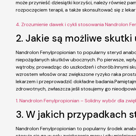
może przynieść dziesiątki korzyści, należy również 
rozpoczęciem terapii, a także skonsultować się z leka
4. Zrozumienie dawek i cykli stosowania Nandrolon Fe
2. Jakie są możliwe skutk
Nandrolon Fenylpropionian to popularny steryd anabo
niepożądanych skutków ubocznych. Po pierwsze, wpływ
wątroby, prowadząc do uszkodzeń i chorób.Innymi sku
wzrostem włosów oraz zwiększone ryzyko raka prosta
lekarzem i przeprowadzić dokładne badania.Pamiętaj
zdrowotnych, zwłaszcza jeśli stosujemy go nieodpowie
1. Nandrolon Fenylpropionian – Solidny wybór dla zwi
3. W jakich przypadkach s
Nandrolon Fenylpropionian to popularny środek anabo
stosuje się go w celu zwiększenia masy i siły mięśnio