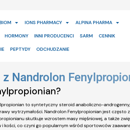
BIOM
IONS PHARMACY
ALPINA PHARMA
HORMONY
INNI PRODUCENCI
SARM
CENNIK
IE
PEPTYDY
ODCHUDZANIE
 z Nandrolon Fenylpropion
nylpropionian?
lpropionian to syntetyczny steroid anaboliczno-androgenny,
prawy wytrzymałości. Nandrolon Fenylpropionian jest często
opionianu skutkuje wzrostem masy mięśniowej, a także zwięks
i kości, co czyni go popularnym wśród sportowców zaawans