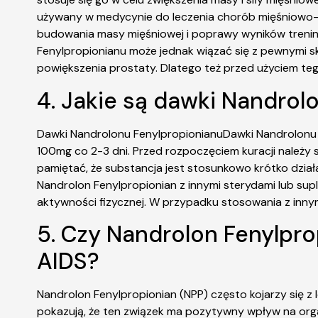
używany w medycynie do leczenia chorób mięśniowo-s
budowania masy mięśniowej i poprawy wyników trenin
Fenylpropionianu może jednak wiązać się z pewnymi s
powiększenia prostaty. Dlatego też przed użyciem teg
4. Jakie są dawki Nandrol
Dawki Nandrolonu FenylpropionianuDawki Nandrolonu 
100mg co 2-3 dni. Przed rozpoczęciem kuracji należy 
pamiętać, że substancja jest stosunkowo krótko dzia
Nandrolon Fenylpropionian z innymi sterydami lub su
aktywności fizycznej. W przypadku stosowania z innym
5. Czy Nandrolon Fenylpr
AIDS?
Nandrolon Fenylpropionian (NPP) często kojarzy się
pokazują, że ten związek ma pozytywny wpływ na orga