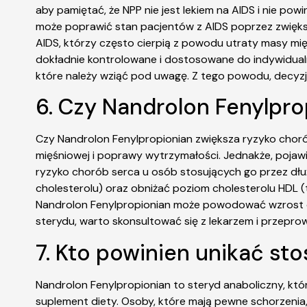
aby pamiętać, że NPP nie jest lekiem na AIDS i nie po
może poprawić stan pacjentów z AIDS poprzez zwiększ
AIDS, którzy często cierpią z powodu utraty masy mi
dokładnie kontrolowane i dostosowane do indywidual
które należy wziąć pod uwagę. Z tego powodu, decyzj
6. Czy Nandrolon Fenylpro
Czy Nandrolon Fenylpropionian zwiększa ryzyko chor
mięśniowej i poprawy wytrzymałości. Jednakże, pojaw
ryzyko chorób serca u osób stosujących go przez dłu
cholesterolu) oraz obniżać poziom cholesterolu HDL
Nandrolon Fenylpropionian może powodować wzrost ciś
sterydu, warto skonsultować się z lekarzem i przepro
7. Kto powinien unikać s
Nandrolon Fenylpropionian to steryd anaboliczny, kt
suplement diety. Osoby, które mają pewne schorzeni