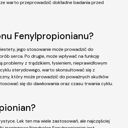
wsze warto przeprowadzić dokładne badania przed
onu Fenylpropionianu?
Niestety, jego stosowanie może prowadzić do
orób serca. Po drugie, może wpływać na funkcję
 problemy z trądzikiem, łysieniem, nieprawidłowym
cyklu sterydowego, warto skonsultować się z
ieczny, który może prowadzić do poważnych skutków
stosować się do dawkowania oraz czasu trwania cyklu.
pionian?
tyce. Lek ten ma wiele zastosowań, ale najczęściej
iki treningowe.Nandrolon Fenylpropionian jest