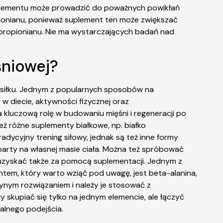
uplementu może prowadzić do poważnych powikłań
ionianu, ponieważ suplement ten może zwiększać
lpropionianu. Nie ma wystarczających badań nad
śniowej?
siłku. Jednym z popularnych sposobów na
 w diecie, aktywności fizycznej oraz
 kluczową rolę w budowaniu mięśni i regeneracji po
 też różne suplementy białkowe, np. białko
dycyjny trening siłowy, jednak są też inne formy
oparty na własnej masie ciała. Można też spróbować
uzyskać także za pomocą suplementacji. Jednym z
ntem, który warto wziąć pod uwagę, jest beta-alanina,
ynym rozwiązaniem i należy je stosować z
ży skupiać się tylko na jednym elemencie, ale łączyć
alnego podejścia.