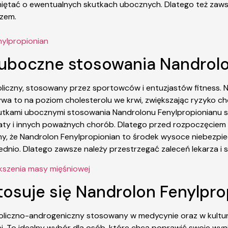
pamiętać o ewentualnych skutkach ubocznych. Dlatego też za
rzem.
nylpropionian
i uboczne stosowania Nandrol
liczny, stosowany przez sportowców i entuzjastów fitness. 
a to na poziom cholesterolu we krwi, zwiększając ryzyko ch
tkami ubocznymi stosowania Nandrolonu Fenylpropionianu są
ty i innych poważnych chorób. Dlatego przed rozpoczęciem 
my, że Nandrolon Fenylpropionian to środek wysoce niebezp
dnio. Dlatego zawsze należy przestrzegać zaleceń lekarza i 
ększenia masy mięśniowej
tosuje się Nandrolon Fenylpro
liczno-androgeniczny stosowany w medycynie oraz w kulturys
wej. To idealny wybór dla osób, które chcą poprawić swoje wyn