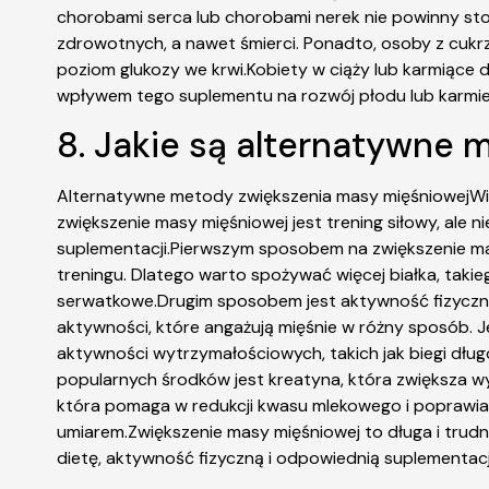
chorobami serca lub chorobami nerek nie powinny s
zdrowotnych, a nawet śmierci. Ponadto, osoby z cuk
poziom glukozy we krwi.Kobiety w ciąży lub karmiące
wpływem tego suplementu na rozwój płodu lub karmieni
8. Jakie są alternatywne
Alternatywne metody zwiększenia masy mięśniowejWi
zwiększenie masy mięśniowej jest trening siłowy, ale 
suplementacji.Pierwszym sposobem na zwiększenie masy
treningu. Dlatego warto spożywać więcej białka, takiego
serwatkowe.Drugim sposobem jest aktywność fizyczna, 
aktywności, które angażują mięśnie w różny sposób. J
aktywności wytrzymałościowych, takich jak biegi dł
popularnych środków jest kreatyna, która zwiększa wy
która pomaga w redukcji kwasu mlekowego i poprawia 
umiarem.Zwiększenie masy mięśniowej to długa i trudna 
dietę, aktywność fizyczną i odpowiednią suplementacj