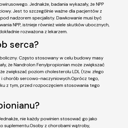
trowirusowego. Jednakże, badania wykazały, że NPP
iowy. Jest to szczególnie ważne dla pacjentów z
 pod nadzorem specjalisty. Dawkowanie musi być
nia NPP, istnieje również wiele skutków ubocznych,
dokładnie rozważona z lekarzem.
ób serca?
aboliczny. Często stosowany w celu budowy masy
ały, że Nandrolon Fenylpropionian może zwiększać
że zwiększać poziom cholesterolu LDL (tzw. złego
cy i chorób sercowo-naczyniowych.Oprócz tego,
ązku z tym, przed rozpoczęciem stosowania tego
pionianu?
Jednakże, nie każdy powinien stosować go jako
ako suplementu.Osoby z chorobami wątroby,