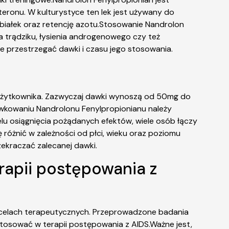
ronu. W kulturystyce ten lek jest używany do
białek oraz retencję azotu.Stosowanie Nandrolon
 trądziku, łysienia androgenowego czy też
e przestrzegać dawki i czasu jego stosowania.
 użytkownika. Zazwyczaj dawki wynoszą od 50mg do
dawkowaniu Nandrolonu Fenylpropionianu należy
lu osiągnięcia pożądanych efektów, wiele osób łączy
różnić w zależności od płci, wieku oraz poziomu
ekraczać zalecanej dawki.
rapii postępowania z
w celach terapeutycznych. Przeprowadzone badania
stosować w terapii postępowania z AIDS.Ważne jest,