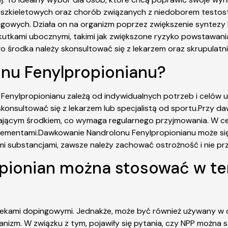
zkieletowych oraz chorób związanych z niedoborem testoste
gowych. Działa on na organizm poprzez zwiększenie syntezy 
kutkami ubocznymi, takimi jak zwiększone ryzyko powstawania
o środka należy skonsultować się z lekarzem oraz skrupulatni
onu Fenylpropionianu?
Fenylpropionianu zależą od indywidualnych potrzeb i celów
skonsultować się z lekarzem lub specjalistą od sportu.Przy 
łającym środkiem, co wymaga regularnego przyjmowania. W ce
plementami.Dawkowanie Nandrolonu Fenylpropionianu może się 
i substancjami, zawsze należy zachować ostrożność i nie prz
opionian można stosować w te
 z lekami dopingowymi. Jednakże, może być również używany 
nizm. W związku z tym, pojawiły się pytania, czy NPP można 