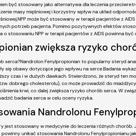
winien być stosowany jako alternatywa dla leczenia przeciwre
enie masy mięśniowej i korzystny wpływ na układ odpornośc
ęśniowej.NPP może być stosowany w terapii pacjentów z AIDS
nych potrzeb pacjenta. Pomimo pozytywnych efektów stosowa
a o stosowaniu NPP w terapii pacjentów z AIDS powinna być 
pionian zwiększa ryzyko chor
ób serca?Nandrolon Fenylpropionian to popularny steryd an
iły się obawy dotyczące jego wpływu na serce.Badania wykaz
ższy czas i w dużych dawkach. Stwierdzono, że steryd ten mo
 (tzw. dobrego cholesterolu), co może prowadzić do miażdży
nienia krwi, co dalej zwiększa ryzyko chorób serca. W zwi
wadzić badania serca w celu oceny ryzyka.
tosowania Nandrolonu Fenylpro
óry jest stosowany w medycynie do leczenia różnych chorób. 
a, powinny unikać stosowania Nandrolonu Fenylpropionianu j