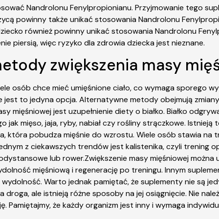
tosować Nandrolonu Fenylpropionianu. Przyjmowanie tego s
rzycą powinny także unikać stosowania Nandrolonu Fenylprop
 dziecko również powinny unikać stosowania Nandrolonu Feny
e piersią, więc ryzyko dla zdrowia dziecka jest nieznane.
 metody zwiększenia masy mię
ele osób chce mieć umięśnione ciało, co wymaga sporego wy
nie jest to jedyna opcja. Alternatywne metody obejmują zmiany
 mięśniowej jest uzupełnienie diety o białko. Białko odgrywa
 jak mięso, jaja, ryby, nabiał czy rośliny strączkowe. Istnieją
która pobudza mięśnie do wzrostu. Wiele osób stawia na tra
ednym z ciekawszych trendów jest kalistenika, czyli trening 
ugodystansowe lub rower.Zwiększenie masy mięśniowej można 
dolność mięśniową i regenerację po treningu. Innym supleme
wydolność. Warto jednak pamiętać, że suplementy nie są jed
droga, ale istnieją różne sposoby na jej osiągnięcie. Nie nale
ę. Pamiętajmy, że każdy organizm jest inny i wymaga indywidu