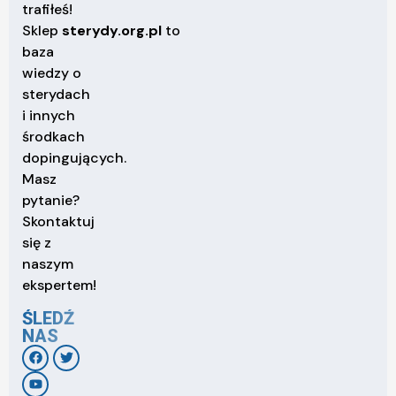
trafiłeś!
Sklep
sterydy.org.pl
to
baza
wiedzy o
sterydach
i innych
środkach
dopingujących.
Masz
pytanie?
Skontaktuj
się z
naszym
ekspertem!
ŚLEDŹ
NAS