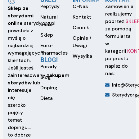
Peptydy
O-Nas
Zamówienia
Sklep ze
realizujemy
sterydami
Natural
Kontakt
poprzez
SKLE
online
sterydy.org.pl
Sarm
Cennik
za pomocą
powstała z
Sklep
formularza
Opinie /
myślą o
w
Euro-
Uwagi
najbardziej
kategorii
KON
Pharmacies
wymagających
Wysylka
po prostu
BLOGI
klientach.
napisz do
Porady
Jeśli jesteś
nas:
zainteresowany
zakupem
Blog
sterydów
lub
Info@steryd
Doping
interesuje
Sterydyorg
cię
Dieta
szeroko
pojęty
temat
dopingu…
to dobrze