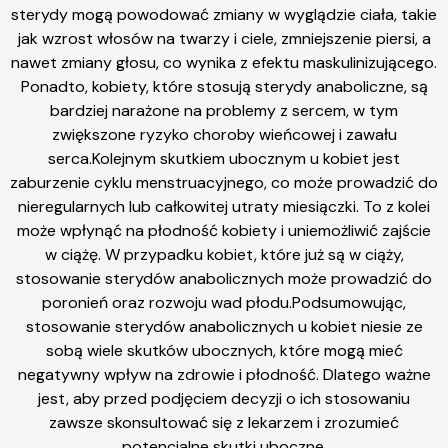
sterydy mogą powodować zmiany w wyglądzie ciała, takie
jak wzrost włosów na twarzy i ciele, zmniejszenie piersi, a
nawet zmiany głosu, co wynika z efektu maskulinizującego.
Ponadto, kobiety, które stosują sterydy anaboliczne, są
bardziej narażone na problemy z sercem, w tym
zwiększone ryzyko choroby wieńcowej i zawału
serca.Kolejnym skutkiem ubocznym u kobiet jest
zaburzenie cyklu menstruacyjnego, co może prowadzić do
nieregularnych lub całkowitej utraty miesiączki. To z kolei
może wpłynąć na płodność kobiety i uniemożliwić zajście
w ciążę. W przypadku kobiet, które już są w ciąży,
stosowanie sterydów anabolicznych może prowadzić do
poronień oraz rozwoju wad płodu.Podsumowując,
stosowanie sterydów anabolicznych u kobiet niesie ze
sobą wiele skutków ubocznych, które mogą mieć
negatywny wpływ na zdrowie i płodność. Dlatego ważne
jest, aby przed podjęciem decyzji o ich stosowaniu
zawsze skonsultować się z lekarzem i zrozumieć
potencjalne skutki uboczne.