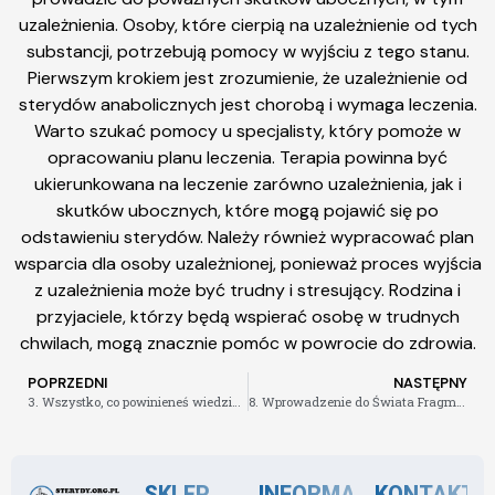
uzależnienia. Osoby, które cierpią na uzależnienie od tych
substancji, potrzebują pomocy w wyjściu z tego stanu.
Pierwszym krokiem jest zrozumienie, że uzależnienie od
sterydów anabolicznych jest chorobą i wymaga leczenia.
Warto szukać pomocy u specjalisty, który pomoże w
opracowaniu planu leczenia. Terapia powinna być
ukierunkowana na leczenie zarówno uzależnienia, jak i
skutków ubocznych, które mogą pojawić się po
odstawieniu sterydów. Należy również wypracować plan
wsparcia dla osoby uzależnionej, ponieważ proces wyjścia
z uzależnienia może być trudny i stresujący. Rodzina i
przyjaciele, którzy będą wspierać osobę w trudnych
chwilach, mogą znacznie pomóc w powrocie do zdrowia.
POPRZEDNI
NASTĘPNY
3. Wszystko, co powinieneś wiedzieć o BPC-157, SARM i sterydach
8. Wprowadzenie do Świata Fragmentu 176-191 – Co To Jest i Jak Działa
SKLEP
INFORMACJE
KONTAKT