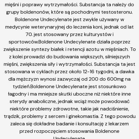
mięśni i poprawy wytrzymałości. Substancja ta należy do
grupy boldenonów, które są pochodnymi testosteronu.
Boldenone Undecylenate jest zwykle używany w
medycynie weterynaryjnej do leczenia koni, jednak od lat
70. jest stosowany przez kulturystów i
sportowców.Boldenone Undecylenate działa poprzez
zwiększenie syntezy białek i retencji azotu w mięśniach. To
z kolei prowadzi do budowania większych, silniejszych
mięśni, zwiększenia siły i wytrzymałości. Substancja ta jest
stosowana w cyklach przez około 12-16 tygodni, a dawka
dla mężczyzn wynosi zazwyczaj od 200 do 600mg na
tydzień.Boldenone Undecylenate jest stosunkowo
łagodny i ma mniejsze skutki uboczne niż niektóre inne
sterydy anaboliczne, jednak wciąż może powodować
niektóre problemy zdrowotne, takie jak nadciśnienie,
trądzik, problemy z sercem i ginekomastia. Z tego powodu
zaleca się dokładne badanie i konsultację z lekarzem
przed rozpoczęciem stosowania Boldenone
Undecylenate.