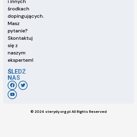
i innych
środkach
dopingujących.
Masz
pytanie?
Skontaktuj
się z
naszym
ekspertem!
ŚLEDŹ
NAS
© 2024 sterydy.org.pl All Rights Reserved