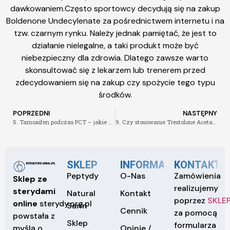
dawkowaniem.Często sportowcy decydują się na zakup
Boldenone Undecylenate za pośrednictwem internetu i na
tzw. czarnym rynku. Należy jednak pamiętać, że jest to
działanie nielegalne, a taki produkt może być
niebezpieczny dla zdrowia. Dlatego zawsze warto
skonsultować się z lekarzem lub trenerem przed
zdecydowaniem się na zakup czy spożycie tego typu
środków.
POPRZEDNI
NASTĘPNY
5. Tamoxifen podczas PCT – jakie dawki i kiedy go stosować
9. Czy stosowanie Trestolone Acetate jest bezpieczne dla organizmu
SKLEP
INFORMACJE
KONTAKT
Peptydy
O-Nas
Zamówienia
Sklep ze
realizujemy
sterydami
Natural
Kontakt
poprzez
SKLE
online
sterydy.org.pl
Sarm
Cennik
za pomocą
powstała z
Sklep
formularza
Opinie /
myślą o