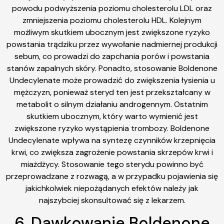
powodu podwyższenia poziomu cholesterolu LDL oraz
zmniejszenia poziomu cholesterolu HDL. Kolejnym
możliwym skutkiem ubocznym jest zwiększone ryzyko
powstania trądziku przez wywołanie nadmiernej produkcji
sebum, co prowadzi do zapchania porów i powstania
stanów zapalnych skóry. Ponadto, stosowanie Boldenone
Undecylenate może prowadzić do zwiększenia łysienia u
mężczyzn, ponieważ steryd ten jest przekształcany w
metabolit o silnym działaniu androgennym. Ostatnim
skutkiem ubocznym, który warto wymienić jest
zwiększone ryzyko wystąpienia trombozy. Boldenone
Undecylenate wpływa na syntezę czynników krzepnięcia
krwi, co zwiększa zagrożenie powstania skrzepów krwi i
miażdżycy. Stosowanie tego sterydu powinno być
przeprowadzane z rozwagą, a w przypadku pojawienia się
jakichkolwiek niepożądanych efektów należy jak
najszybciej skonsultować się z lekarzem.
6. Dawkowanie Boldenone