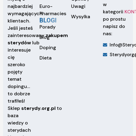
w
Euro-
Uwagi
najbardziej
kategorii
KON
Pharmacies
wymagających
Wysylka
po prostu
BLOGI
klientach.
napisz do
Porady
Jeśli jesteś
nas:
zainteresowany
zakupem
Blog
sterydów
lub
Info@steryd
Doping
interesuje
Sterydyorg
cię
Dieta
szeroko
pojęty
temat
dopingu…
to dobrze
trafiłeś!
Sklep
sterydy.org.pl
to
baza
wiedzy o
sterydach