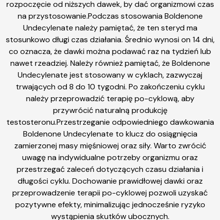
rozpoczęcie od niższych dawek, by dać organizmowi czas
na przystosowanie.Podczas stosowania Boldenone
Undecylenate należy pamiętać, że ten steryd ma
stosunkowo długi czas działania. Średnio wynosi on 14 dni,
co oznacza, że dawki można podawać raz na tydzień lub
nawet rzeadziej. Należy również pamiętać, że Boldenone
Undecylenate jest stosowany w cyklach, zazwyczaj
trwających od 8 do 10 tygodni. Po zakończeniu cyklu
należy przeprowadzić terapię po-cyklową, aby
przywrócić naturalną produkcję
testosteronu.Przestrzeganie odpowiedniego dawkowania
Boldenone Undecylenate to klucz do osiągnięcia
zamierzonej masy mięśniowej oraz siły. Warto zwrócić
uwagę na indywidualne potrzeby organizmu oraz
przestrzegać zaleceń dotyczących czasu działania i
długości cyklu. Dochowanie prawidłowej dawki oraz
przeprowadzenie terapii po-cyklowej pozwoli uzyskać
pozytywne efekty, minimalizując jednocześnie ryzyko
wystąpienia skutków ubocznych.