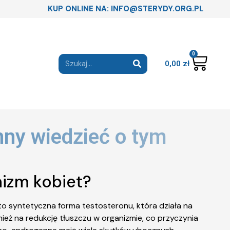
KUP ONLINE NA: INFO@STERYDY.ORG.PL
0
0,00
zł
nny wiedzieć o tym
nizm kobiet?
to syntetyczna forma testosteronu, która działa na
ież na redukcję tłuszczu w organizmie, co przyczynia