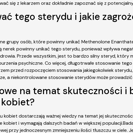
ać się z lekarzem oraz dokładnie zapoznać się z potencjaln
ać tego sterydu i jakie zagroż
wne grupy osób, które powinny unikać Methenolone Enanthate
ą nerek powinny unikać tego sterydu, ponieważ wpływa nega
rowia. Przede wszystkim, jest to bardzo silny steryd, któ
aburzenia psychiczne. Co więcej, długotrwałe stosowanie teg
arzem przed rozpoczęciem stosowania jakiegokolwiek sterydu, 
niejsze, a niekontrolowane stosowanie sterydów może prowad
owe na temat skuteczności i
 kobiet?
obiet dostarczają ważnej wiedzy na temat jej skuteczności 
 kobiet i wymagają dalszych badań w większej populacji.Ba
j przy jednoczesnym zmniejszeniu ilości tłuszczu w ciele. Je