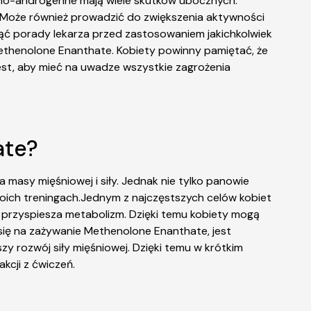
zno-androgenne mają wiele skutków ubocznych.
. Może również prowadzić do zwiększenia aktywności
nąć porady lekarza przed zastosowaniem jakichkolwiek
ethenolone Enanthate. Kobiety powinny pamiętać, że
jest, aby mieć na uwadze wszystkie zagrożenia
ate?
asy mięśniowej i siły. Jednak nie tylko panowie
woich treningach.Jednym z najczęstszych celów kobiet
i przyspiesza metabolizm. Dzięki temu kobiety mogą
się na zażywanie Methenolone Enanthate, jest
zy rozwój siły mięśniowej. Dzięki temu w krótkim
kcji z ćwiczeń.