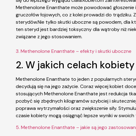
się do lepszego wyglądu ciała.Kobietom zainteresow
Methenolone Enanthate może powodować głoszenie i wł
gruczołów łojowych, co z kolei prowadzi do trądziku
sterydów.Nie tylko skutki uboczne są powodem, dla 
ten steryd jest bardziej toksyczny dla wątroby niż n
związane z jego stosowaniem.
3. Methenolone Enanthate – efekty i skutki uboczne
2. W jakich celach kobiet
Methenolone Enanthate to jeden z popularnych steryd
decydują się na jego zażycie. Coraz więcej kobiet d
stosujących Methenolone Enanthate jest redukcja tkan
pozbyć się zbędnych kilogramów szybciej i skuteczni
poprawa wytrzymałości oraz zwiększenie siły. Stymuluj
czasie kobiety mogą osiągnąć lepsze wyniki w swoich tr
5. Methenolone Enanthate – jakie są jego zastosowan