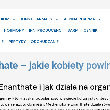
BIOM
IONS PHARMACY
ALPINA PHARMA
HORMONY
INNI PRODUCENCI
SARM
CENNIK
IE
PEPTYDY
ODCHUDZANIE
ate – jakie kobiety powi
Enanthate i jak działa na orga
nny, który zyskał popularność w świecie kulturystyki. Jest 
ortowanie azotu do mięśni. Methenolone Enanthate działa równ