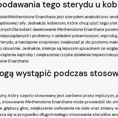
odawania tego sterydu u kobi
obietMethenolone Enanthate jest sterydem anaboliczno-and
śniowej i siły. Jednakże, kobietom, które chcą użyć tego st
znych.Dla kobiet dawkowanie Methenolone Enanthate powinn
niepożądanych i problemy z układem pokarmowym, wątrobą, uk
 sterydu, a następnie stopniowo zwiększać je do poziomu 
ub doustnie. Jednakże, iniekcje są lepszym sposobem ze wzglę
ążenia wątroby i zwiększenia ryzyka działania hepatotoksyc
lone Enanthate.
mogą wystąpić podczas stoso
ny, który często stosowany jest zarówno przez mężczyzn, jak
t, stosowanie Methenolone Enanthate może prowadzić do zmian
 głębszy głos, zwiększenie owłosienia na ciele oraz zmiany w
ksza się w przypadku długotrwałego stosowania sterydów ana