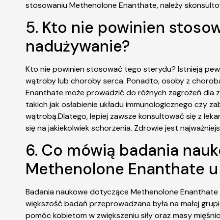
stosowaniu Methenolone Enanthate, należy skonsultow
5. Kto nie powinien stosow
nadużywanie?
Kto nie powinien stosować tego sterydu? Istnieją pe
wątroby lub choroby serca. Ponadto, osoby z chorob
Enanthate może prowadzić do różnych zagrożeń dla zd
takich jak osłabienie układu immunologicznego czy z
wątrobą.Dlatego, lepiej zawsze konsultować się z lek
się na jakiekolwiek schorzenia. Zdrowie jest najważ
6. Co mówią badania nauk
Methenolone Enanthate u
Badania naukowe dotyczące Methenolone Enanthate u k
większość badań przeprowadzana była na małej grupie
pomóc kobietom w zwiększeniu siły oraz masy mięśniowe