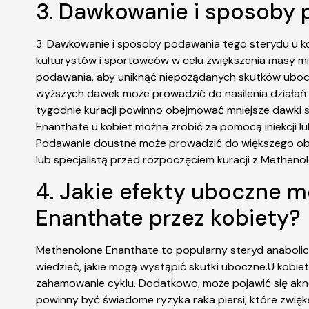
3. Dawkowanie i sposoby p
3. Dawkowanie i sposoby podawania tego sterydu u k
kulturystów i sportowców w celu zwiększenia masy mię
podawania, aby uniknąć niepożądanych skutków uboc
wyższych dawek może prowadzić do nasilenia działań 
tygodnie kuracji powinno obejmować mniejsze dawki
Enanthate u kobiet można zrobić za pomocą iniekcji l
Podawanie doustne może prowadzić do większego obci
lub specjalistą przed rozpoczęciem kuracji z Metheno
4. Jakie efekty uboczne 
Enanthate przez kobiety?
Methenolone Enanthate to popularny steryd anabolicz
wiedzieć, jakie mogą wystąpić skutki uboczne.U kobie
zahamowanie cyklu. Dodatkowo, może pojawić się akne,
powinny być świadome ryzyka raka piersi, które zwię