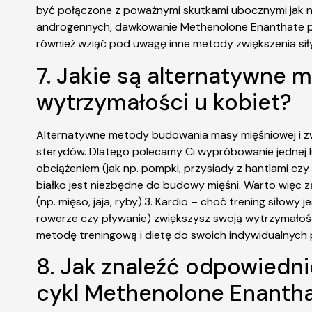
być połączone z poważnymi skutkami ubocznymi jak n
androgennych, dawkowanie Methenolone Enanthate pow
również wziąć pod uwagę inne metody zwiększenia sił
7. Jakie są alternatywne
wytrzymałości u kobiet?
Alternatywne metody budowania masy mięśniowej i zwię
sterydów. Dlatego polecamy Ci wypróbowanie jednej l
obciążeniem (jak np. pompki, przysiady z hantlami czy
białko jest niezbędne do budowy mięśni. Warto więc z
(np. mięso, jaja, ryby).3. Kardio – choć trening siłow
rowerze czy pływanie) zwiększysz swoją wytrzymałość 
metodę treningową i dietę do swoich indywidualnych 
8. Jak znaleźć odpowiedni
cykl Methenolone Enantha