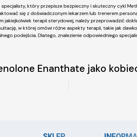
specjalisty, który przepisze bezpieczny i skuteczny cykl Meth
taktować się z doświadczonym lekarzem lub trenerem person
jakiejkolwiek terapii sterydowej, należy przeprowadzić dokła
tację, w której omówi różne aspekty terapii, takie jak dawko
ualnego podejścia. Dlatego, znalezienie odpowiedniego specja
nolone Enanthate jako kobie
SKLEP
INFORMA