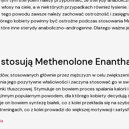
anym tym sterydem należy przypomnieć, że sterydy anabolic
osy na ciele, a w niektórych przypadkach również łysienie
. Z tego powodu zawsze należy zachować ostrożność i zasięg
którego kobiety powinny być ostrożne podczas stosowania M
iektóre inne sterydy anaboliczno-androgenne. Dlatego ważne 
y stosują Methenolone Enanth
ów, stosowanych głównie przez mężczyzn w celu zwiększenia m
ocenia jego pozytywne właściwości i zaczyna stosować go w s
ki tłuszczowej. Stymuluje on bowiem proces spalania kalorii 
ej.Innym popularnym powodem, dla którego kobiety decydują 
e on bowiem syntezę białek, co z kolei przekłada się na szybs
eningach, co z kolei prowadzi do większej motywacji i satysfa
ia