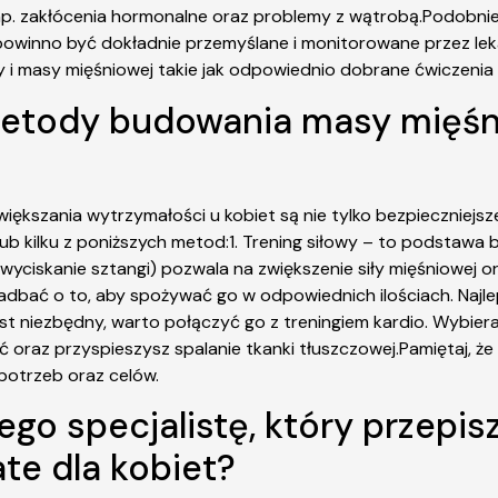
p. zakłócenia hormonalne oraz problemy z wątrobą.Podobnie
inno być dokładnie przemyślane i monitorowane przez lekar
y i masy mięśniowej takie jak odpowiednio dobrane ćwiczenia
 metody budowania masy mięśni
kszania wytrzymałości u kobiet są nie tylko bezpieczniejsze,
ub kilku z poniższych metod:1. Trening siłowy – to podstawa
 wyciskanie sztangi) pozwala na zwiększenie siły mięśniowej o
adbać o to, aby spożywać go w odpowiednich ilościach. Najle
y jest niezbędny, warto połączyć go z treningiem kardio. Wybie
oraz przyspieszysz spalanie tkanki tłuszczowej.Pamiętaj, że
potrzeb oraz celów.
ego specjalistę, który przepis
te dla kobiet?