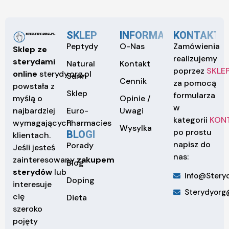
SKLEP
INFORMACJE
KONTAKT
Peptydy
O-Nas
Zamówienia
Sklep ze
realizujemy
sterydami
Natural
Kontakt
poprzez
SKLE
online
sterydy.org.pl
Sarm
Cennik
za pomocą
powstała z
Sklep
formularza
Opinie /
myślą o
w
Euro-
Uwagi
najbardziej
kategorii
KON
Pharmacies
wymagających
Wysylka
po prostu
BLOGI
klientach.
napisz do
Porady
Jeśli jesteś
nas:
zainteresowany
zakupem
Blog
sterydów
lub
Info@steryd
Doping
interesuje
Sterydyorg
cię
Dieta
szeroko
pojęty