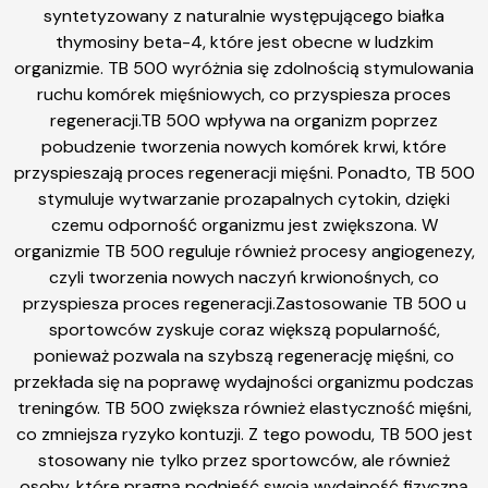
syntetyzowany z naturalnie występującego białka
thymosiny beta-4, które jest obecne w ludzkim
organizmie. TB 500 wyróżnia się zdolnością stymulowania
ruchu komórek mięśniowych, co przyspiesza proces
regeneracji.TB 500 wpływa na organizm poprzez
pobudzenie tworzenia nowych komórek krwi, które
przyspieszają proces regeneracji mięśni. Ponadto, TB 500
stymuluje wytwarzanie prozapalnych cytokin, dzięki
czemu odporność organizmu jest zwiększona. W
organizmie TB 500 reguluje również procesy angiogenezy,
czyli tworzenia nowych naczyń krwionośnych, co
przyspiesza proces regeneracji.Zastosowanie TB 500 u
sportowców zyskuje coraz większą popularność,
ponieważ pozwala na szybszą regenerację mięśni, co
przekłada się na poprawę wydajności organizmu podczas
treningów. TB 500 zwiększa również elastyczność mięśni,
co zmniejsza ryzyko kontuzji. Z tego powodu, TB 500 jest
stosowany nie tylko przez sportowców, ale również
osoby, które pragną podnieść swoją wydajność fizyczną