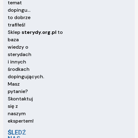
temat
dopingu…
to dobrze
trafiłeś!
Sklep
sterydy.org.pl
to
baza
wiedzy o
sterydach
i innych
środkach
dopingujących.
Masz
pytanie?
Skontaktuj
się z
naszym
ekspertem!
ŚLEDŹ