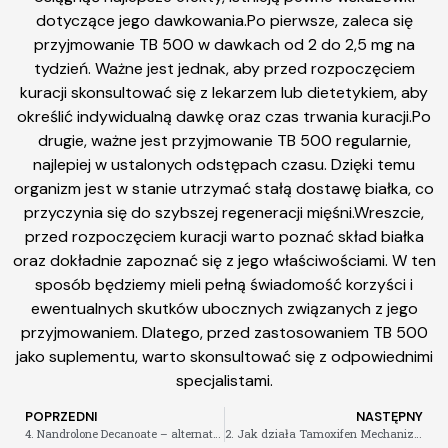
dotyczące jego dawkowania.Po pierwsze, zaleca się
przyjmowanie TB 500 w dawkach od 2 do 2,5 mg na
tydzień. Ważne jest jednak, aby przed rozpoczęciem
kuracji skonsultować się z lekarzem lub dietetykiem, aby
określić indywidualną dawkę oraz czas trwania kuracji.Po
drugie, ważne jest przyjmowanie TB 500 regularnie,
najlepiej w ustalonych odstępach czasu. Dzięki temu
organizm jest w stanie utrzymać stałą dostawę białka, co
przyczynia się do szybszej regeneracji mięśni.Wreszcie,
przed rozpoczęciem kuracji warto poznać skład białka
oraz dokładnie zapoznać się z jego właściwościami. W ten
sposób będziemy mieli pełną świadomość korzyści i
ewentualnych skutków ubocznych związanych z jego
przyjmowaniem. Dlatego, przed zastosowaniem TB 500
jako suplementu, warto skonsultować się z odpowiednimi
specjalistami.
POPRZEDNI
NASTĘPNY
4. Nandrolone Decanoate – alternatywa dla klasycznych sterydów
2. Jak działa Tamoxifen Mechanizm działania i potencjalne skutki uboczne.