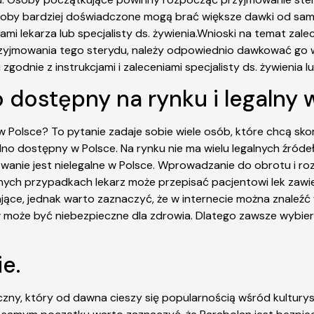
soby bardziej doświadczone mogą brać większe dawki od sam
mi lekarza lub specjalisty ds. żywienia.Wnioski na temat zal
zyjmowania tego sterydu, należy odpowiednio dawkować go w z
odnie z instrukcjami i zaleceniami specjalisty ds. żywienia lu
o dostępny na rynku i legalny 
w Polsce? To pytanie zadaje sobie wiele osób, które chcą sko
no dostępny w Polsce. Na rynku nie ma wielu legalnych źródeł
owanie jest nielegalne w Polsce. Wprowadzanie do obrotu i r
nych przypadkach lekarz może przepisać pacjentowi lek zawie
ące, jednak warto zaznaczyć, że w internecie można znaleźć 
może być niebezpieczne dla zdrowia. Dlatego zawsze wybiera
ie.
iczny, który od dawna cieszy się popularnością wśród kultur