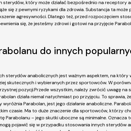
nych sterydów, który może działać bezpośrednio na receptory
że się z pewnymi ryzykami dla zdrowia. Substancja ta może 
ększenie agresywności. Dlatego też, przed rozpoczęciem stos
wnienia się, że jesteśmy zdrowi i gotowi na przyjęcie Parabo
arabolanu do innych popularn
ch sterydów anabolicznych jest ważnym aspektem, na który 
dziej skutecznych i wybieranych przez sportowców. W porówn
korzystnej pozycji.Przede wszystkim, należy zwrócić uwagę na
arabolan działa niemal natychmiast po przyjęciu. To sprawia,
 wyróżnia Parabolan, jest jego działanie anaboliczne. Parab
rótkim czasie. Ma to duże znaczenie dla sportowców, którzy 
letę Parabolanu – jego skutki uboczne są minimalne. Oznacza
e mogą pojawić się w przypadku stosowania innych sterydów an