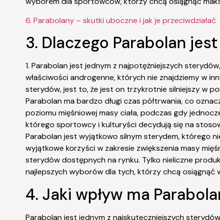
wyborem dla sportowców, którzy chcą osiągnąć maks
6. Parabolany – skutki uboczne i jak je przeciwdziałać
3. Dlaczego Parabolan jest
1. Parabolan jest jednym z najpotężniejszych sterydów,
właściwości androgenne, których nie znajdziemy w inny
sterydów, jest to, że jest on trzykrotnie silniejszy w
Parabolan ma bardzo długi czas półtrwania, co oznacza
poziomu mięśniowej masy ciała, podczas gdy jednocześn
którego sportowcy i kulturyści decydują się na stoso
Parabolan jest wyjątkowo silnym sterydem, którego n
wyjątkowe korzyści w zakresie zwiększenia masy mięśnio
sterydów dostępnych na rynku. Tylko nieliczne produk
najlepszych wyborów dla tych, którzy chcą osiągnąć
4. Jaki wpływ ma Parabola
Parabolan jest jednym z najskuteczniejszych sterydów