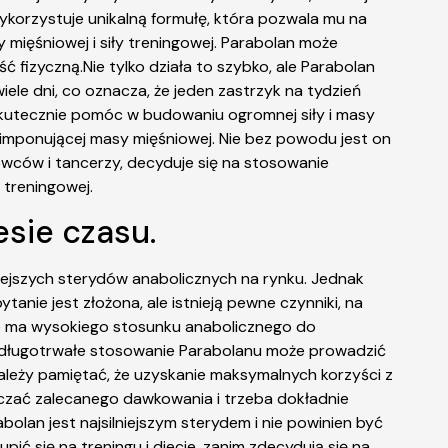
ykorzystuje unikalną formułę, która pozwala mu na
 mięśniowej i siły treningowej. Parabolan może
 fizyczną.Nie tylko działa to szybko, ale Parabolan
le dni, co oznacza, że ​​jeden zastrzyk na tydzień
 skutecznie pomóc w budowaniu ogromnej siły i masy
 imponującej masy mięśniowej. Nie bez powodu jest on
owców i tancerzy, decyduje się na stosowanie
 treningowej.
sie czasu.
iejszych sterydów anabolicznych na rynku. Jednak
anie jest złożona, ale istnieją pewne czynniki, na
nie ma wysokiego stosunku anabolicznego do
k długotrwałe stosowanie Parabolanu może prowadzić
leży pamiętać, że uzyskanie maksymalnych korzyści z
zać zalecanego dawkowania i trzeba dokładnie
lan jest najsilniejszym sterydem i nie powinien być
ć się na treningu i diecie, zanim zdecydują się na