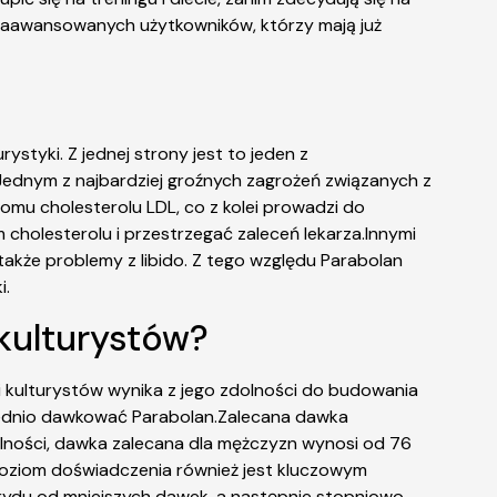
 zaawansowanych użytkowników, którzy mają już
styki. Z jednej strony jest to jeden z
Jednym z najbardziej groźnych zagrożeń związanych z
mu cholesterolu LDL, co z kolei prowadzi do
cholesterolu i przestrzegać zaleceń lekarza.Innymi
akże problemy z libido. Z tego względu Parabolan
i.
 kulturystów?
 kulturystów wynika z jego zdolności do budowania
wiednio dawkować Parabolan.Zalecana dawka
gólności, dawka zalecana dla mężczyzn wynosi od 76
Poziom doświadczenia również jest kluczowym
ydu od mniejszych dawek, a następnie stopniowo