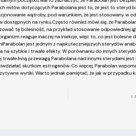
a samym początku warto zaznaczyć, że Parabolan jest bezpiecz
ch mitów dotyczących Parabolana jest to, że jest to steryd 
kcjonowanie wątroby, pod warunkiem, że jest stosowany w od
w dostępnych na rynku.Często również mówi się, że Parabolan
malizować tę bolesność, na przykład stosowanie odpowiedniej i
ganizm reaguje inaczej na iniekcje, więc to, co jest bolesne d
Parabolan jest jednym z najskuteczniejszych sterydów anabol
a na szybkie i trwałe efekty. W porównaniu do innych sterydó
ej trwałe.Inną przewagą Parabolana nad innymi sterydami jest
ciwdziałać skutkom estrogenów. Co więcej, Parabolan wspomag
zytywne wyniki. Warto jednak pamiętać, że jak w przypadku
1.