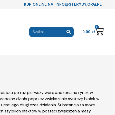
KUP ONLINE NA: INFO@STERYDY.ORG.PL
0
0,00
zł
 została po raz pierwszy wprowadzona na rynek w
arabolan działa poprzez zwiększenie syntezy białek w
jest jego długi czas działania. Substancja ta może
ych szybkich efektów w postaci zwiększenia masy