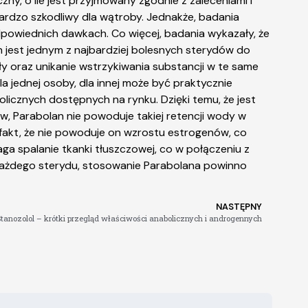
ny, o ile jest przyjmowany zgodnie z zaleceniami i
bardzo szkodliwy dla wątroby. Jednakże, badania
powiednich dawkach. Co więcej, badania wykazały, że
 jest jednym z najbardziej bolesnych sterydów do
gły oraz unikanie wstrzykiwania substancji w te same
la jednej osoby, dla innej może być praktycznie
icznych dostępnych na rynku. Dzięki temu, że jest
w, Parabolan nie powoduje takiej retencji wody w
 fakt, że nie powoduje on wzrostu estrogenów, co
a spalanie tkanki tłuszczowej, co w połączeniu z
 każdego sterydu, stosowanie Parabolana powinno
NASTĘPNY
 Stanozolol – krótki przegląd właściwości anabolicznych i androgennych