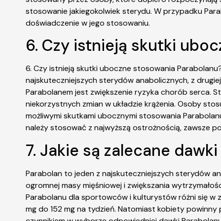
stosowanie jakiegokolwiek sterydu. W przypadku Para
doświadczenie w jego stosowaniu.
6. Czy istnieją skutki ub
6. Czy istnieją skutki uboczne stosowania Parabolanu?
najskuteczniejszych sterydów anabolicznych, z drugi
Parabolanem jest zwiększenie ryzyka chorób serca. S
niekorzystnych zmian w układzie krążenia. Osoby stos
możliwymi skutkami ubocznymi stosowania Parabolanu s
należy stosować z najwyższą ostrożnością, zawsze po ko
7. Jakie są zalecane dawk
Parabolan to jeden z najskuteczniejszych sterydów a
ogromnej masy mięśniowej i zwiększania wytrzymałoś
Parabolanu dla sportowców i kulturystów różni się w 
mg do 152 mg na tydzień. Natomiast kobiety powinny
czynnikiem w wyborze odpowiedniej dawki Parabolan