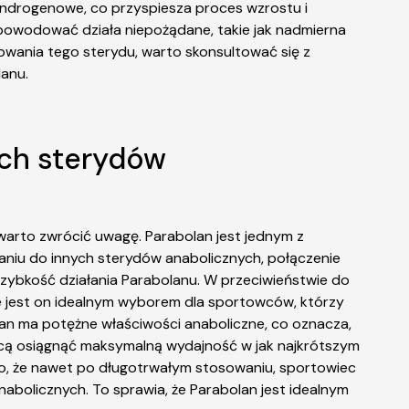
 androgenowe, co przyspiesza proces wzrostu i
powodować działa niepożądane, takie jak nadmierna
owania tego sterydu, warto skonsultować się z
lanu.
ych sterydów
warto zwrócić uwagę. Parabolan jest jednym z
aniu do innych sterydów anabolicznych, połączenie
 szybkość działania Parabolanu. W przeciwieństwie do
 że jest on idealnym wyborem dla sportowców, którzy
olan ma potężne właściwości anaboliczne, co oznacza,
chcą osiągnąć maksymalną wydajność w jak najkrótszym
 to, że nawet po długotrwałym stosowaniu, sportowiec
abolicznych. To sprawia, że Parabolan jest idealnym