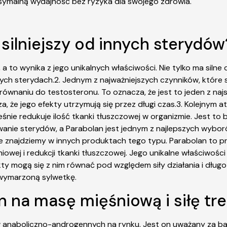
ymalną wydajność bez ryzyka dla swojego zdrowia.
 silniejszy od innych sterydów
 a to wynika z jego unikalnych właściwości. Nie tylko ma silne
ch sterydach.2. Jednym z najważniejszych czynników, które spr
 porównaniu do testosteronu. To oznacza, że jest to jeden z na
, że jego efekty utrzymują się przez długi czas.3. Kolejnym 
ie redukuje ilość tkanki tłuszczowej w organizmie. Jest to b
wanie sterydów, a Parabolan jest jednym z najlepszych wyboró
ie znajdziemy w innych produktach tego typu. Parabolan to 
wej i redukcji tkanki tłuszczowej. Jego unikalne właściwości 
ty mogą się z nim równać pod względem siły działania i długo
 wymarzoną sylwetkę.
n na masę mięśniową i siłę t
 anaboliczno-androgennych na rynku. Jest on uważany za bard