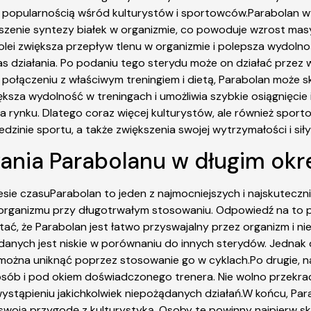
żą popularnością wśród kulturystów i sportowców.Parabolan w
kszenie syntezy białek w organizmie, co powoduje wzrost masy
ei zwiększa przepływ tlenu w organizmie i polepsza wydolność
s działania. Po podaniu tego sterydu może on działać przez wie
W połączeniu z właściwym treningiem i dietą, Parabolan może
ększa wydolność w treningach i umożliwia szybkie osiągnięcie
 rynku. Dlatego coraz więcej kulturystów, ale również sport
zinie sportu, a także zwiększenia swojej wytrzymałości i siły
ania Parabolanu w długim okre
ie czasuParabolan to jeden z najmocniejszych i najskuteczn
 organizmu przy długotrwałym stosowaniu. Odpowiedź na to pyt
tać, że Parabolan jest łatwo przyswajalny przez organizm i 
ądanych jest niskie w porównaniu do innych sterydów. Jedna
żna uniknąć poprzez stosowanie go w cyklach.Po drugie, na
ób i pod okiem doświadczonego trenera. Nie wolno przekrac
tąpieniu jakichkolwiek niepożądanych działań.W końcu, Parabo
oją przygodę z kulturystyką. Osoby te powinny najpierw skupi