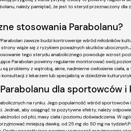
bolanu, należy pamiętać, że jest to steryd przeznaczony dla
oczne stosowania Parabolanu?
Parabolan zawsze budzi kontrowersje wśród miłośników kultury
ej strony wiąże się z ryzykiem poważnych skutków ubocznych.
tosowanie tego sterydu anabolicznego powoduje wzrost pozio
ujące Parabolan powinny regularnie monitorować swój poziom 
ą problemy z wątrobą, akne, nadmierne owłosienie ciała, a t
nsultacji z lekarzem lub specjalistą w dziedzinie kulturystyk
i Parabolanu dla sportowców i
nabolicznych na rynku. Jego popularność wśród sportowców i
ci. Jednak, aby osiągnąć te pozytywne efekty, należy odpo
zależności od płci, masy ciała i poziomu doświadczenia. W o
 przyjmować mniejszą dawkę, od 25 mg do 50 mg na tydzień.
u. Osoby początkujące powinny rozpocząć przyjmowanie ster