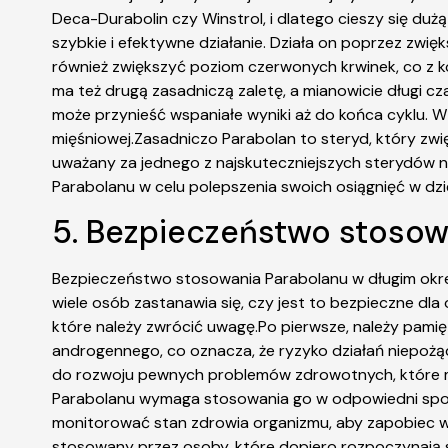
Deca-Durabolin czy Winstrol, i dlatego cieszy się du
szybkie i efektywne działanie. Działa on poprzez zwię
również zwiększyć poziom czerwonych krwinek, co z kol
ma też drugą zasadniczą zaletę, a mianowicie długi cza
może przynieść wspaniałe wyniki aż do końca cyklu. 
mięśniowej.Zasadniczo Parabolan to steryd, który zwi
uważany za jednego z najskuteczniejszych sterydów na
Parabolanu w celu polepszenia swoich osiągnięć w dzied
5. Bezpieczeństwo stosow
Bezpieczeństwo stosowania Parabolanu w długim okres
wiele osób zastanawia się, czy jest to bezpieczne dla
które należy zwrócić uwagę.Po pierwsze, należy pamię
androgennego, co oznacza, że ryzyko działań niepoż
do rozwoju pewnych problemów zdrowotnych, które mo
Parabolanu wymaga stosowania go w odpowiedni spos
monitorować stan zdrowia organizmu, aby zapobiec wys
stosowany przez osoby, które dopiero rozpoczynają sw