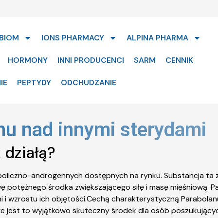
BIOM
IONS PHARMACY
ALPINA PHARMA
HORMONY
INNI PRODUCENCI
SARM
CENNIK
IE
PEPTYDY
ODCHUDZANIE
nu nad innymi sterydami
k działą?
aboliczno-androgennych dostępnych na rynku. Substancja ta
wę potężnego środka zwiększającego siłę i masę mięśniową. P
i i wzrostu ich objętości.Cechą charakterystyczną Parabolanu 
, że jest to wyjątkowo skuteczny środek dla osób poszukując