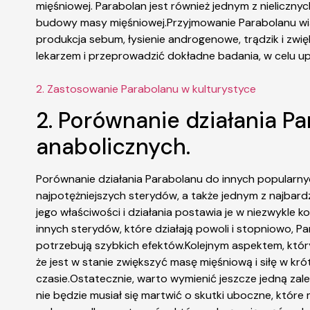
mięśniowej. Parabolan jest również jednym z nielicz
budowy masy mięśniowej.Przyjmowanie Parabolanu wią
produkcja sebum, łysienie androgenowe, trądzik i zwi
lekarzem i przeprowadzić dokładne badania, w celu upe
2. Zastosowanie Parabolanu w kulturystyce
2. Porównanie działania P
anabolicznych.
Porównanie działania Parabolanu do innych popularny
najpotężniejszych sterydów, a także jednym z najbar
jego właściwości i działania postawia je w niezwykle 
innych sterydów, które działają powoli i stopniowo, P
potrzebują szybkich efektów.Kolejnym aspektem, który
że jest w stanie zwiększyć masę mięśniową i siłę w k
czasie.Ostatecznie, warto wymienić jeszcze jedną za
nie będzie musiał się martwić o skutki uboczne, któr