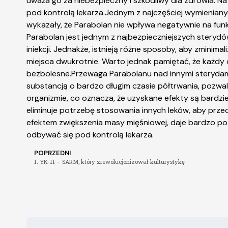
uważa go za niebezpieczny i szkodliwy dla zdrowia. N
pod kontrolą lekarza.Jednym z najczęściej wymieniany
wykazały, że Parabolan nie wpływa negatywnie na fun
Parabolan jest jednym z najbezpieczniejszych sterydó
iniekcji. Jednakże, istnieją różne sposoby, aby zmini
miejsca dwukrotnie. Warto jednak pamiętać, że każdy or
bezbolesne.Przewaga Parabolanu nad innymi sterydami
substancją o bardzo długim czasie półtrwania, pozwal
organizmie, co oznacza, że uzyskane efekty są bardzi
eliminuje potrzebę stosowania innych leków, aby prze
efektem zwiększenia masy mięśniowej, daje bardzo po
odbywać się pod kontrolą lekarza.
POPRZEDNI
1. YK-11 – SARM, który zrewolucjonizował kulturystykę