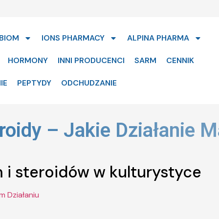
BIOM
IONS PHARMACY
ALPINA PHARMA
HORMONY
INNI PRODUCENCI
SARM
CENNIK
IE
PEPTYDY
ODCHUDZANIE
eroidy – Jakie Działanie
 i steroidów w kulturystyce
m Działaniu