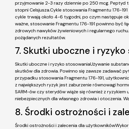
przyjmowanie 2-3 razy dziennie po 250 mcg. Peptyd t
stopni Celsjusza.Cykle stosowania Fragmentu 176-191 
cykle trwają około 4-6 tygodni, po czym następuje okr
ważne, stosowanie Fragmentu 176-191 powinno być łącz
zdrowych nawyków żywieniowych i regularnego ruchu.
pożądanych rezultatów.
7. Skutki uboczne i ryzyk
Skutki uboczne i ryzyko stosowaniaUżywanie substan
skutków dla zdrowia. Powinno się zawsze zadawać pyt
przypadku stosowania Fragmentu 176-191, użytkownicy
z największych ryzyk jest zaburzenie równowagi ho
SARM-ów czy sterydów wiąże się również z ryzykiem u
niebezpiecznych dla własnego zdrowia i otoczenia. Wa
8. Środki ostrożności i za
Środki ostrożności i zalecenia dla użytkownikówWykor