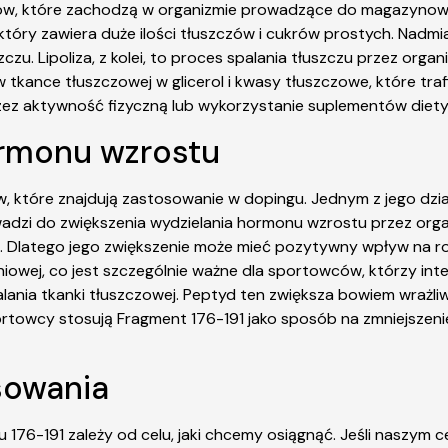
ów, które zachodzą w organizmie prowadzące do magazynow
ry zawiera duże ilości tłuszczów i cukrów prostych. Nadmiar 
zu. Lipoliza, z kolei, to proces spalania tłuszczu przez organ
ance tłuszczowej w glicerol i kwasy tłuszczowe, które trafia
rzez aktywność fizyczną lub wykorzystanie suplementów diety
ormonu wzrostu
, które znajdują zastosowanie w dopingu. Jednym z jego dzia
adzi do zwiększenia wydzielania hormonu wzrostu przez orga
ni. Dlatego jego zwiększenie może mieć pozytywny wpływ na 
niowej, co jest szczególnie ważne dla sportowców, którzy int
ia tkanki tłuszczowej. Peptyd ten zwiększa bowiem wrażliwo
ortowcy stosują Fragment 176-191 jako sposób na zmniejszeni
sowania
-191 zależy od celu, jaki chcemy osiągnąć. Jeśli naszym cele