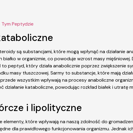
o Tym Peptydzie
 kataboliczne
steroidy są substancjami, które mogą wpłynąć na działanie ana
białko w organizmie, co powoduje wzrost masy mięśniowej. Dz
o peptyd, który działa anabolicznie poprzez zwiększenie synt
u masy tłuszczowej. Sarmy to substancje, które mają dział
przede wszystkim wpływają na procesy anaboliczne organizmu,
 działanie kataboliczne, powodując rozkład białek i utratę 
rcze i lipolityczne
we elementy, które wpływają na naszą zdolność do gromadzenia
ędne dla prawidłowego funkcjonowania organizmu. Jednak ich 