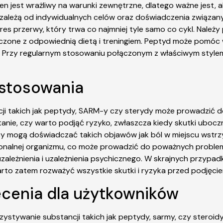
en jest wrażliwy na warunki zewnętrzne, dlatego ważne jest
zależą od indywidualnych celów oraz doświadczenia związanyc
es przerwy, który trwa co najmniej tyle samo co cykl. Należy
one z odpowiednią dietą i treningiem. Peptyd może pomóc w r
 Przy regularnym stosowaniu połączonym z właściwym stylem
o stosowania
cji takich jak peptydy, SARM-y czy sterydy może prowadzić
anie, czy warto podjąć ryzyko, zwłaszcza kiedy skutki uboc
 mogą doświadczać takich objawów jak ból w miejscu wstrzyk
rmonalnej organizmu, co może prowadzić do poważnych prob
zależnienia i uzależnienia psychicznego. W skrajnych przyp
rto zatem rozważyć wszystkie skutki i ryzyka przed podjęcie
lecenia dla użytkowników
zystywanie substancji takich jak peptydy, sarmy, czy steroi