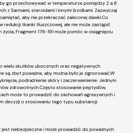
, aby go przechowywać w temperaturze pomiędzy 2 a 8
h z Sarmami, steroidami i innymi środkami. Zazwyczaj
 pamiętać, aby nie przekraczać zaleconej dawki.Co
edukcji tkanki tłuszczowej, ale nie może zastąpić
 życia, Fragment 176-191 może pomóc w osiągnięciu
 do wielu skutków ubocznych oraz negatywnych
zne są zbyt poważne, aby można było je zignorować.W
nięcia, podrażnienie skóry i zaczerwienienie. Jednym
lemów zdrowotnych.Często stosowanie peptydów,
adkach może to prowadzić do zachowań agresywnych i
m decyzji o stosowaniu tego typu substancji.
dy jest niebezpieczne i może prowadzić do poważnych