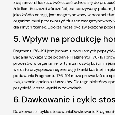
związanych.Tłuszczotwórczość odnosi się do proces
źródłem tłuszczotwórczości jest spożywany pokarm, któ
jako źródło energii, jest magazynowany w postaci tłuszc
organizm musi przetworzyć tłuszcz zmagazynowany w tk
dla innych tkanek. Lipoliza może być zwiększona pop
5. Wpływ na produkcję h
Fragment 176-191 jest jednym z popularnych peptydów
Badania wykazały, że podanie Fragmentu 176-191 prow
procesów w organizmie, w tym za rozwój kości i mięś
wzrostu przyspiesza regenerację tkanki kostnej i mięś
podawanie Fragmentu 176-191 może prowadzić do spalan
zwiększenia spalania tłuszczów. Dlatego niektórzy sp
przynieść lepsze wyniki w zawodach.
6. Dawkowanie i cykle sto
Dawkowanie i cykle stosowaniaDawkowanie Fragmentu 176