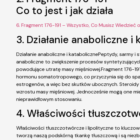
Co to jest i jak działa
6. Fragment 176-191 – Wszystko, Co Musisz Wiedzieć 
3. Działanie anaboliczne i
Działanie anaboliczne i katabolicznePeptydy, sarmy i 
anaboliczne to zwiększenie procesów syntetyzujących 
powodujące utratę masy mięśniowej.Fragment 176-191 t
hormonu somatotropowego, co przyczynia się do spadk
estrogenów, a więc bez skutków ubocznych. Steroidy 
wzrostu masy mięśniowej. Jednocześnie mogą one mieć
nieprawidłowym stosowaniu.
4. Właściwości tłuszczotwó
Właściwości tłuszczotwórcze i lipolityczne to kluczo
tworzą naszą podskórną tkankę tłuszczową i są niezb