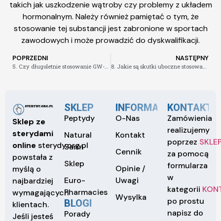
takich jak uszkodzenie wątroby czy problemy z układem
hormonalnym. Należy również pamiętać o tym, że
stosowanie tej substancji jest zabronione w sportach
zawodowych i może prowadzić do dyskwalifikacji.
POPRZEDNI
NASTĘPNY
5. Czy długoletnie stosowanie GW-501516 może mieć negatywny wpływ na zdrowie
8. Jakie są skutki uboczne stosowania SARM
SKLEP
INFORMACJE
KONTAKT
Peptydy
O-Nas
Zamówienia
Sklep ze
realizujemy
sterydami
Natural
Kontakt
poprzez
SKLE
online
sterydy.org.pl
Sarm
Cennik
za pomocą
powstała z
Sklep
formularza
Opinie /
myślą o
w
Euro-
Uwagi
najbardziej
kategorii
KON
Pharmacies
wymagających
Wysylka
po prostu
BLOGI
klientach.
napisz do
Porady
Jeśli jesteś