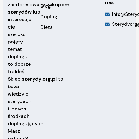
nas:
zainteresowany
zakupem
Blog
sterydów
lub
Info@steryd
Doping
interesuje
Sterydyorg
cię
Dieta
szeroko
pojęty
temat
dopingu…
to dobrze
trafiłeś!
Sklep
sterydy.org.pl
to
baza
wiedzy o
sterydach
i innych
środkach
dopingujących.
Masz
pytanie?