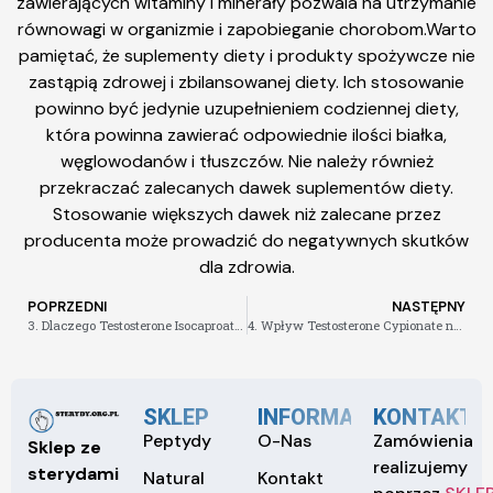
zawierających witaminy i minerały pozwala na utrzymanie
równowagi w organizmie i zapobieganie chorobom.Warto
pamiętać, że suplementy diety i produkty spożywcze nie
zastąpią zdrowej i zbilansowanej diety. Ich stosowanie
powinno być jedynie uzupełnieniem codziennej diety,
która powinna zawierać odpowiednie ilości białka,
węglowodanów i tłuszczów. Nie należy również
przekraczać zalecanych dawek suplementów diety.
Stosowanie większych dawek niż zalecane przez
producenta może prowadzić do negatywnych skutków
dla zdrowia.
POPRZEDNI
NASTĘPNY
3. Dlaczego Testosterone Isocaproate jest jednym z najlepszych sterydów anabolicznych
4. Wpływ Testosterone Cypionate na regenerację mięśni
SKLEP
INFORMACJE
KONTAKT
Peptydy
O-Nas
Zamówienia
Sklep ze
realizujemy
sterydami
Natural
Kontakt