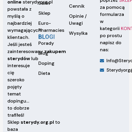
poprzez
SKLE
online
sterydy.org.pl
Sarm
Cennik
za pomocą
powstała z
Sklep
formularza
Opinie /
myślą o
w
Euro-
Uwagi
najbardziej
kategorii
KON
Pharmacies
wymagających
Wysylka
po prostu
BLOGI
klientach.
napisz do
Porady
Jeśli jesteś
nas:
zainteresowany
zakupem
Blog
sterydów
lub
Info@steryd
Doping
interesuje
Sterydyorg
cię
Dieta
szeroko
pojęty
temat
dopingu…
to dobrze
trafiłeś!
Sklep
sterydy.org.pl
to
baza