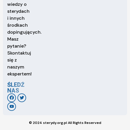
wiedzy o
sterydach
i innych
środkach
dopingujących.
Masz
pytanie?
Skontaktuj
się z
naszym
ekspertem!
ŚLEDŹ
NAS
© 2024 sterydy.org.pl All Rights Reserved