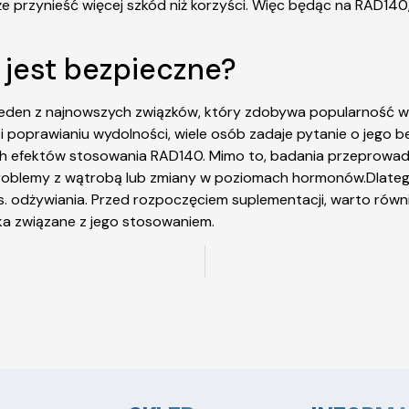
 przynieść więcej szkód niż korzyści. Więc będąc na RAD140, 
 jest bezpieczne?
eden z najnowszych związków, który zdobywa popularność w
 poprawianiu wydolności, wiele osób zadaje pytanie o jego b
ch efektów stosowania RAD140. Mimo to, badania przeprowadz
 problemy z wątrobą lub zmiany w poziomach hormonów.Dlate
ds. odżywiania. Przed rozpoczęciem suplementacji, warto równ
zyka związane z jego stosowaniem.