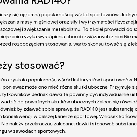
osowania RAD140?
cieszy się ogromną popularnością wśród sportowców. Jednym
iększania masy mięśniowej oraz siły i wytrzymałości fizyczn
szczowej i zwiększania metabolizmu. To z kolei prowadzi do s
iejszeniu ryzyka wystąpienia chorób związanych z nimi.Nie 
nak przed rozpoczęciem stosowania, warto skonsultować się z 
leży stosować?
óra zyskała popularność wśród kulturystów i sportowców. N
 ponieważ może ono mieć różne skutki uboczne. Przyjmuje się
ytkowników. Jednak dawki te powinny być indywidualnie ustal
wadzić do poważnych skutków ubocznych.Zaleca się również
również by zdawać sobie sprawę, że RAD140 jest substancją 
 konsekwencji w dalszej karierze sportowej. Wniosek końcow
 Nie należy przekraczać zalecanej dawki i stosować substancj
pingu w zawodach sportowych.