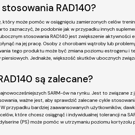
ne stosowania RAD140?
w, który może pomóc w osiągnięciu zamierzonych celów tren
arto zaznaczyć, że podobnie jak w przypadku innych suple
bocznym stosowania RAD140 jest zwiększenie aktywności en
płynąć na jej pracę. Osoby z chorobami wątroby lub proble
nia tego produktu może być zmiana poziomu estrogenu i t
ów piersiowych. Jednakże, większość skutków ubocznych zwią
 RAD140 są zalecane?
 najnowocześniejszych SARM-ów na rynku. Jest to związane z 
wania, ważne jest, aby sprawdzić zalecane cykle stosowania
e. W przypadku bardziej zaawansowanych użytkowników, dawk
od celów, które chcesz osiągnąć i indywidualnej tolerancji na
dylserine (PS) może pomóc w utrzymaniu poziomu kortyzolu p