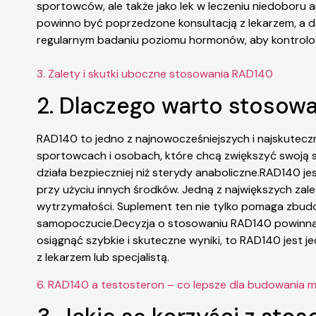
sportowców, ale także jako lek w leczeniu niedobor
powinno być poprzedzone konsultacją z lekarzem, a 
regularnym badaniu poziomu hormonów, aby kontrolo
3. Zalety i skutki uboczne stosowania RAD140
2. Dlaczego warto stosow
RAD140 to jedno z najnowocześniejszych i najskutec
sportowcach i osobach, które chcą zwiększyć swoją s
działa bezpieczniej niż sterydy anaboliczne.RAD140 j
przy użyciu innych środków. Jedną z największych zalet
wytrzymałości. Suplement ten nie tylko pomaga zbudo
samopoczucie.Decyzja o stosowaniu RAD140 powinna za
osiągnąć szybkie i skuteczne wyniki, to RAD140 jest
z lekarzem lub specjalistą.
6. RAD140 a testosteron – co lepsze dla budowania 