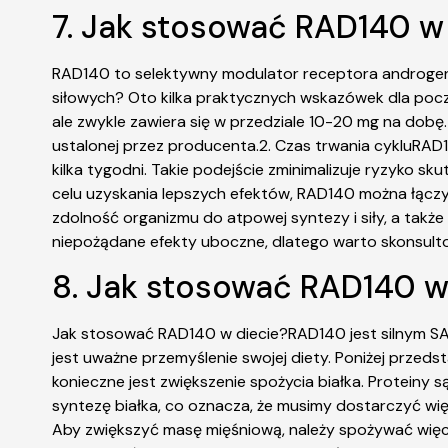
7. Jak stosować RAD140 w
RAD140 to selektywny modulator receptora androgen
siłowych? Oto kilka praktycznych wskazówek dla poc
ale zwykle zawiera się w przedziale 10-20 mg na dobę
ustalonej przez producenta.2. Czas trwania cykluRAD1
kilka tygodni. Takie podejście zminimalizuje ryzyko 
celu uzyskania lepszych efektów, RAD140 można łączyć
zdolność organizmu do atpowej syntezy i siły, a takż
niepożądane efekty uboczne, dlatego warto skonsulto
8. Jak stosować RAD140 w
Jak stosować RAD140 w diecie?RAD140 jest silnym SAR
jest uważne przemyślenie swojej diety. Poniżej prze
konieczne jest zwiększenie spożycia białka. Proteiny 
syntezę białka, co oznacza, że ​​musimy dostarczyć wi
Aby zwiększyć masę mięśniową, należy spożywać więcej k