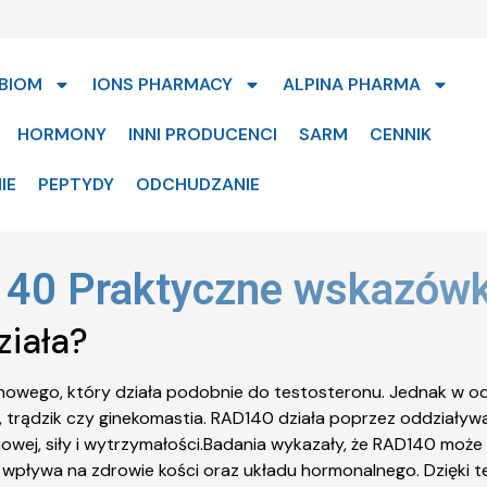
BIOM
IONS PHARMACY
ALPINA PHARMA
HORMONY
INNI PRODUCENCI
SARM
CENNIK
IE
PEPTYDY
ODCHUDZANIE
40 Praktyczne wskazówki
ziała?
wego, który działa podobnie do testosteronu. Jednak w od
e, trądzik czy ginekomastia. RAD140 działa poprzez oddział
iowej, siły i wytrzymałości.Badania wykazały, że RAD140 mo
e wpływa na zdrowie kości oraz układu hormonalnego. Dzięki 