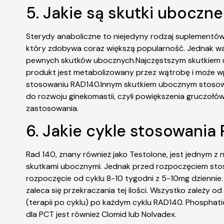
5. Jakie są skutki ubocz
Sterydy anaboliczne to niejedyny rodzaj suplementó
który zdobywa coraz większą popularność. Jednak w
pewnych skutków ubocznych.Najczęstszym skutkiem u
produkt jest metabolizowany przez wątrobę i może w
stosowaniu RAD140.Innym skutkiem ubocznym stosowa
do rozwoju ginekomastii, czyli powiększenia gruczoł
zastosowania.
6. Jakie cykle stosowania
Rad 140, znany również jako Testolone, jest jednym z
skutkami ubocznymi. Jednak przed rozpoczęciem stoso
rozpoczęcie od cyklu 8-10 tygodni z 5-10mg dzienni
zaleca się przekraczania tej ilości. Wszystko zależy 
(terapii po cyklu) po każdym cyklu RAD140. Phosphati
dla PCT jest również Clomid lub Nolvadex.