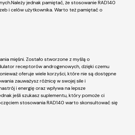
jnych.Należy jednak pamiętać, że stosowanie RAD140
eb i celów użytkownika. Warto też pamiętać o
nia mięśni. Zostało stworzone z myślą o
odulator receptorów androgenowych, dzięki czemu
nieważ oferuje wiele korzyści, które nie są dostępne
owania zauważysz różnicę w swojej sile i
astrój i energię oraz wpływa na lepsze
nak jeśli szukasz suplementu, który pomoże ci
zpoczęciem stosowania RAD140 warto skonsultować się