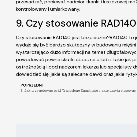
przesadzać, ponieważ nadmiar tkanki tłuszczowej może
kontrolowany i umiarkowany.
9. Czy stosowanie RAD140
Czy stosowanie RAD140 jest bezpieczne?RAD140 to j
wydaje się być bardzo skuteczny w budowaniu mięśni i
wystarczająco dużo informacji na temat długofalowy
powodować pewne skutki uboczne u ludzi, takie jak
ostrożnością i pod nadzorem lekarza lub specjalisty 
dowiedzieć się, jakie są zalecane dawki oraz jakie ry
POPRZEDNI
8. Jak przygotować cykl Trenbolone Enanthate i jakie dawki stosować