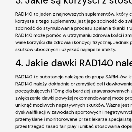
3. Jakie są korzyści z st
RAD140 to jeden z najnowszych suplementów, który 
korzysta z tego suplementu, jest jego zdolność do zw
zdolność do stymulowania procesu spalania tkanki tłu
RAD140 może pomóc w utrzymaniu zdrowia kości i zmn
wiele korzyści dla zdrowia i kondycji fizycznej. Jed
skutków ubocznych i uzyskać najlepsze efekty.
4. Jakie dawki RAD140 na
RAD140 to substancja należąca do grupy SARM-ów, kt
RAD140 należy dokładnie przemyśleć cel i dawkowanie,
początkujących i 10mg dla bardziej zaawansowanych uż
zwiększenie dawki powyżej rekomendowanej może pro
uniknąć możliwych negatywnych skutków. Ważne jest 
dyskwalifikacji w zawodach sportowych i negatywnych
przemyślane i monitorowane przez lekarza specjalistę.
przestrzegać zasad fair play i unikać stosowania do