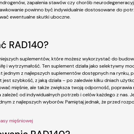
u androgenów, zapalenia stawów czy chorób neurodegeneracy
dawkowanie powinno być indywidualnie dostosowane do potrz
wać ewentualne skutki uboczne.
ać RAD140?
zniejszych suplementów, które możesz wykorzystać do budowa
iłę i wytrzymałość. Ten suplement działa jako selektywny m
est jednym z najlepszych suplementów dostępnych na rynku, po
 jest szybkość, z jaką działa – po zaledwie kilku dniach użytk
wać mięśnie, ale także zwiększa twoją odporność, poprawia n
leżeć od indywidualnych potrzeb i celów każdego z nas. Jed
 jednym z najlepszych wyborów. Pamiętaj jednak, że przed ro
masy mięśniowej