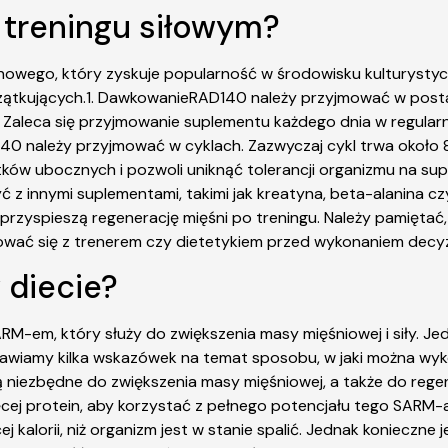
 treningu siłowym?
owego, który zyskuje popularność w środowisku kulturysty
zątkujących.1. DawkowanieRAD140 należy przyjmować w postac
. Zaleca się przyjmowanie suplementu każdego dnia w regula
40 należy przyjmować w cyklach. Zazwyczaj cykl trwa około 8
skutków ubocznych i pozwoli uniknąć tolerancji organizmu na 
 z innymi suplementami, takimi jak kreatyna, beta-alanina c
e przyspieszą regenerację mięśni po treningu. Należy pamięta
wać się z trenerem czy dietetykiem przed wykonaniem decyzj
 diecie?
M-em, który służy do zwiększenia masy mięśniowej i siły. Je
dstawiamy kilka wskazówek na temat sposobu, w jaki można wy
są niezbędne do zwiększenia masy mięśniowej, a także do rege
ęcej protein, aby korzystać z pełnego potencjału tego SARM-a
alorii, niż organizm jest w stanie spalić. Jednak konieczne je