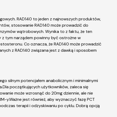
ingowych. RAD140 to jeden z najnowszych produktów,
mentów, stosowanie RAD140 może prowadzić do
zymów wątrobowych. Wynika to z faktu, że ten
my z tym narządem powinny być ostrożne w
estosteronu. Co oznacza, że RAD140 może prowadzić
zanych z RAD140 związana jest z dawką i sposobem
jego silnym potencjałem anabolicznym i minimalnymi
.Dla początkujących użytkowników, zaleca się
owanie może wzrosnąć do 20mg dziennie, ale nie
 SARM-y.Ważne jest również, aby wyznaczyć fazę PCT
odczas terapii i odzyskiwaniu po cyklu. Dobrą opcją