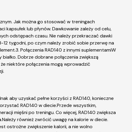
cznym. Jak można go stosować w treningach
i kapsułek lub płynów. Dawkowanie zależy od celu,
rnych odstępach czasu. Nie należy przekraczać dawki
-12 tygodni, po czym należy zrobić sobie przerwę na
suplement.3. Połączenia RAD140 z innymi suplementamiW
zy białko. Dobrze dobrane połączenia zwiększą
ć, że niektóre połączenia mogą wprowadzić
i.
dnak aby uzyskać pełne korzyści z RAD140, konieczne
korzystać RAD140 w diecie.Przede wszystkim,
neracji mięśni po treningu. Co więcej, RAD140 zwiększa
.Należy również zwrócić uwagę na kalorie w diecie.
st ostrożne zwiększenie kalorii, a nie wolno