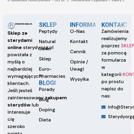
SKLEP
INFORMACJE
KONTAKT
Peptydy
O-Nas
Zamówienia
Sklep ze
realizujemy
sterydami
Natural
Kontakt
poprzez
SKLE
online
sterydy.org.pl
Sarm
Cennik
za pomocą
powstała z
Sklep
formularza
Opinie /
myślą o
w
Euro-
Uwagi
najbardziej
kategorii
KON
Pharmacies
wymagających
Wysylka
po prostu
BLOGI
klientach.
napisz do
Porady
Jeśli jesteś
nas:
zainteresowany
zakupem
Blog
sterydów
lub
Info@steryd
Doping
interesuje
Sterydyorg
cię
Dieta
szeroko
pojęty