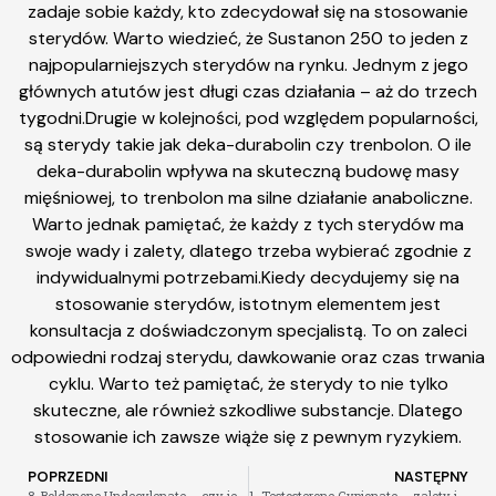
zadaje sobie każdy, kto zdecydował się na stosowanie
sterydów. Warto wiedzieć, że Sustanon 250 to jeden z
najpopularniejszych sterydów na rynku. Jednym z jego
głównych atutów jest długi czas działania – aż do trzech
tygodni.Drugie w kolejności, pod względem popularności,
są sterydy takie jak deka-durabolin czy trenbolon. O ile
deka-durabolin wpływa na skuteczną budowę masy
mięśniowej, to trenbolon ma silne działanie anaboliczne.
Warto jednak pamiętać, że każdy z tych sterydów ma
swoje wady i zalety, dlatego trzeba wybierać zgodnie z
indywidualnymi potrzebami.Kiedy decydujemy się na
stosowanie sterydów, istotnym elementem jest
konsultacja z doświadczonym specjalistą. To on zaleci
odpowiedni rodzaj sterydu, dawkowanie oraz czas trwania
cyklu. Warto też pamiętać, że sterydy to nie tylko
skuteczne, ale również szkodliwe substancje. Dlatego
stosowanie ich zawsze wiąże się z pewnym ryzykiem.
POPRZEDNI
NASTĘPNY
8. Boldenone Undecylenate – czy jest bezpieczny dla zdrowia
1. Testosterone Cypionate – zalety i skutki uboczne