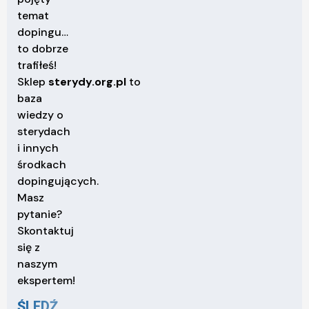
temat
dopingu…
to dobrze
trafiłeś!
Sklep
sterydy.org.pl
to
baza
wiedzy o
sterydach
i innych
środkach
dopingujących.
Masz
pytanie?
Skontaktuj
się z
naszym
ekspertem!
ŚLEDŹ