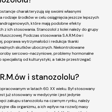
bstancje charakteryzują się swoimi własnymi
a rodzaje środków w celu osiągnięcia jeszcze lepszych
ów androgenowych, które mają podobne efekty
z ich stosowania. Stanozolol z kolei należy do grupy
 tłuszczowej. Podczas stosowania S.A.R.M.ów i
ej, poprawa wytrzymałości i redukcja tkanki
 poważnych skutków ubocznych. Niekontrolowane
choroby sercowo-naczyniowe, problemy hormonalne
 specjalistą od kulturystyki, a także przestrzegać
.R.M.ów i stanozololu?
, opracowanym w latach 60. XX wieku. Był stosowany
st już stosowany w medycynie i jest jedynie
ci zakupu stanozololu na czarnym rynku, należy
azyjne dla organizmu, a ich wpływ na rozwój masy