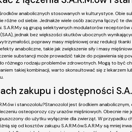
h środków anabolicznych stosowanych w kulturystyce. Obie su
ie różne od siebie. Jednakże wiele osób zaczyna łączyć te dw
ęśni. S.A.R.M.y są grupą selektywnych modulatorów receptor
AA), jednak bez większości skutków ubocznych wynikających 
 wytrzymałości, poprawy masy mięśniowej oraz redukcji tkanki
kty anaboliczne, takie jak zwiększenie siły i masy mięśniow
łączenie substancji może prowadzić także do pojawienia się
ć do różnego rodzaju problemów zdrowotnych. Mogą to być 
iem takiej kombinacji, warto skonsultować się z lekarzem lub
u.
tach zakupu i dostępności S.A
.R.M.ów i stanozololu?Stanozolol jest środkiem anabolicznym
leczeniu osteoporozy czy urazów mięśniowych. Obecnie nie je
uszczony do użytku wyłącznie dla zwierząt. W przypadku chę
żnią się od kosztów zakupu S.A.R.M.ów.S.A.R.M.y są mniej inw