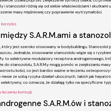
wiecie. Działa poprzez zwiększenie syntezy białka, co prowad
y i stanozolol różnią się od siebie właściwościami i skutkami
iększenie masy mięśniowej czy poprawienie wytrzymałości.
i korzyści
e między S.A.R.M.ami a stanozo
 który jest szeroko stosowany w bodybuildingu. Stanozolol p
uszczu. Jednakże, stosowanie stanozololu wiąże się z ryzyki
A.R.M.y to selektywne modulatory receptora androgenowego, kt
e do stanozololu, S.A.R.M.y mogą pomóc w zwiększaniu masy m
rostu kości, co jest bardzo ważne w leczeniu osteoporozy.Ogó
 niesie ze sobą ryzyka działań ubocznych, takich jak hepat
selektywny, co oznacza, że działają tylko na specyficzne typy 
leczeniu kontuzji
 androgenne S.A.R.M.ów i stanoz