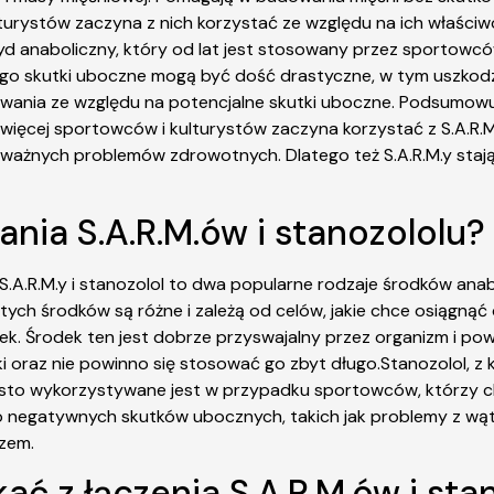
turystów zaczyna z nich korzystać ze względu na ich właściwo
ryd anaboliczny, który od lat jest stosowany przez sportowcó
ego skutki uboczne mogą być dość drastyczne, w tym uszkodze
ania ze względu na potencjalne skutki uboczne. Podsumowują
z więcej sportowców i kulturystów zaczyna korzystać z S.A.R
ważnych problemów zdrowotnych. Dlatego też S.A.R.M.y stają 
nia S.A.R.M.ów i stanozololu?
?S.A.R.M.y i stanozolol to dwa popularne rodzaje środków a
tych środków są różne i zależą od celów, jakie chce osiągnąć
. Środek ten jest dobrze przyswajalny przez organizm i powo
 oraz nie powinno się stosować go zbyt długo.Stanozolol, z ko
zęsto wykorzystywane jest w przypadku sportowców, którzy 
 negatywnych skutków ubocznych, takich jak problemy z wątr
rzem.
ać z łączenia S.A.R.M.ów i sta