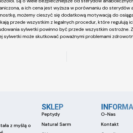
nozolol. Są o wiele bezpieczniejsze od sterydów anabolicznych 
aniczona, a ich cena jest wyższa w porównaniu do sterydów a
ednostkę, możemy cieszyć się dodatkową motywacją do osiąga
kają przede wszystkim z legalnych procedur, które regulują 
dowania sylwetki powinno być przede wszystkim ostrożne. Zmi
 sylwetki może skutkować poważnymi problemami zdrowotnym
SKLEP
INFORMA
Peptydy
O-Nas
Natural Sarm
Kontakt
tała z myślą o
eś