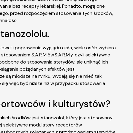
owania bez recepty lekarskiej. Ponadto, mogą one
atego, przed rozpoczęciem stosowania tych środków,
ymałości.
tanozololu.
wej i poprawienie wyglądu ciała, wiele osób wybiera
stosowaniem S.A.R.M.ów.S.A.R.M.y, czyli selektywne
odobne do stosowania sterydów, ale uniknąć ich
 osiąganie pożądanych efektów jest
że są młodsze na rynku, wydają się nie mieć tak
się więc być niższe niż w przypadku stosowania
sportowców i kulturystów?
akich środków jest stanozolol, który jest stosowany
aczej selektywne modulatory receptorów
tków ubocznych związanych z przyjmowaniem sterydów