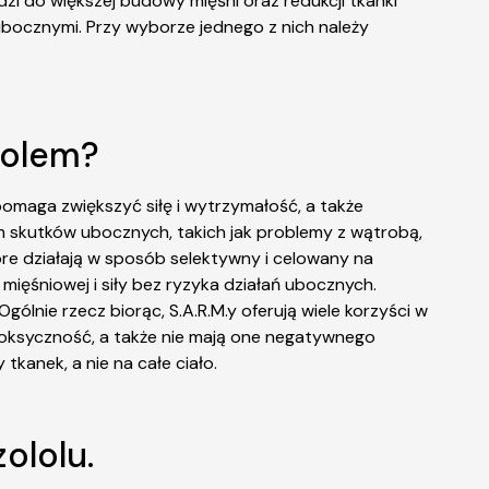
zi do większej budowy mięśni oraz redukcji tkanki
 ubocznymi. Przy wyborze jednego z nich należy
lolem?
omaga zwiększyć siłę i wytrzymałość, a także
em skutków ubocznych, takich jak problemy z wątrobą,
óre działają w sposób selektywny i celowany na
ięśniowej i siły bez ryzyka działań ubocznych.
lnie rzecz biorąc, S.A.R.M.y oferują wiele korzyści w
otoksyczność, a także nie mają one negatywnego
tkanek, a nie na całe ciało.
ololu.