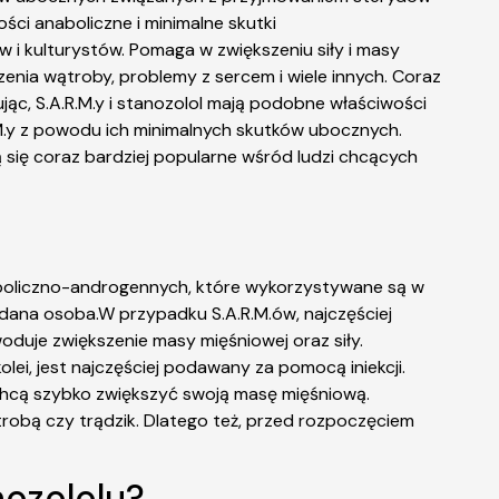
ści anaboliczne i minimalne skutki
w i kulturystów. Pomaga w zwiększeniu siły i masy
nia wątroby, problemy z sercem i wiele innych. Coraz
c, S.A.R.M.y i stanozolol mają podobne właściwości
.M.y z powodu ich minimalnych skutków ubocznych.
się coraz bardziej popularne wśród ludzi chcących
naboliczno-androgennych, które wykorzystywane są w
 dana osoba.W przypadku S.A.R.M.ów, najczęściej
duje zwiększenie masy mięśniowej oraz siły.
lei, jest najczęściej podawany za pomocą iniekcji.
chcą szybko zwiększyć swoją masę mięśniową.
obą czy trądzik. Dlatego też, przed rozpoczęciem
nozololu?