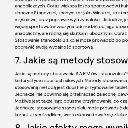
anabolicznych. Coraz większa liczba sportowców i kul
uboczne.Stanozolol, znanym też jako Winstrol, to ste
mięśniowej oraz poprawie wytrzymałości. Jednakże, j
więcej sportowców zaczyna odchodzić od jego stosow
anaboliczne, ale różnią się skutkami ubocznymi. Cora
Stosowanie stanozololu z kolei może prowadzić do po
poprawić swoją wydajność sportową.
7. Jakie są metody stosowa
Jakie są metody stosowania S.A.R.M.ów i stanozololu
kulturystyce i sportach siłowych. Metody stosowania 
stosowaną metodą jest doustne przyjmowanie tabletek
Jednakże, nie powinno się przekraczać zaleconej dawki
Możliwe jest także jego doustne przyjmowanie, co c
Jednakże, stosowanie stanozololu może prowadzić do
kuracji z tym środkiem, warto skonsultować się z leka
8. Jakie efekty mogą wynik