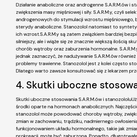
Działanie anaboliczne oraz androgenne S.A.R.M.ów i s
zwiększenia masy mięśniowej i siły. S.A.R.M.y, czyli
androgenowych do stymulacji wzrostu mięśniowego, be
sterydy anaboliczne. Stanozolol natomiast to syntetyc
ich wzrost.S.A.R.M.y są zatem związkiem bardziej bezp
silniejszy, ale i wiąże się ze znacznie większą ilośc
chorób wątroby oraz zaburzenia hormonalne. S.A.R.M.y
jednak zaznaczyć, że nadużywanie S.A.R.M.ów również 
problemy trawienne. Stanozolol jest z kolei często st
Dlatego warto zawsze konsultować się z lekarzem prze
4. Skutki uboczne stosowan
Skutki uboczne stosowania S.A.R.M.ów i stanozololuU
środki oparte na hormonach anabolicznych. Najczęściej
stanozolol może powodować choroby wątroby, zwięks
zmian w zachowaniu, trądziku, nadmiernego owłosienia
funkcjonowaniem układu hormonalnego, takie jak zmian
prokreacji, może być zaburzona. Ponadto, długotrwał