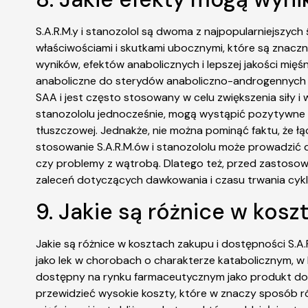
S.A.R.M.y i stanozolol są dwoma z najpopularniejszyc
właściwościami i skutkami ubocznymi, które są znaczn
wyników, efektów anabolicznych i lepszej jakości mi
anaboliczne do sterydów anaboliczno-androgennych (S
SAA i jest często stosowany w celu zwiększenia siły i
stanozololu jednocześnie, mogą wystąpić pozytywne efe
tłuszczowej. Jednakże, nie można pominąć faktu, że 
stosowanie S.A.R.M.ów i stanozololu może prowadzi
czy problemy z wątrobą. Dlatego też, przed zastosowan
zaleceń dotyczących dawkowania i czasu trwania cykl
9. Jakie są różnice w kosz
Jakie są różnice w kosztach zakupu i dostępności S.A
jako lek w chorobach o charakterze katabolicznym, w 
dostępny na rynku farmaceutycznym jako produkt dop
przewidzieć wysokie koszty, które w znaczy sposób ró