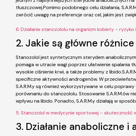
jednym z najsłynniejszych sterydów anabolicznych na ś
tłuszczowej.Pomimo podobnego celu działania, S.A.R.M.
zwrócić uwagę na preferencje oraz cel, jakim jest zw
6. Działanie stanozololu na organizm kobiety – ryzyko 
2. Jakie są główne różnic
Stanozolol jest syntetycznym sterydem anabolicznym,
pomaga w utracie wagi poprzez ułatwienie spalania tł
wysokie ciśnienie krwi, a także problemy z libido.S.
specificzne aktywności androgenów. W przeciwieństwi
S.A.R.M.y są również wykorzystywane w celu poprawy wz
porównaniu do stanozololu. Stosowanie S.A.R.M.ów nie
wpływu na libido. Ponadto, S.A.R.M.y działają w sposób 
5. Stanozolol w medycynie sportowej – skuteczność w 
3. Działanie anaboliczne i