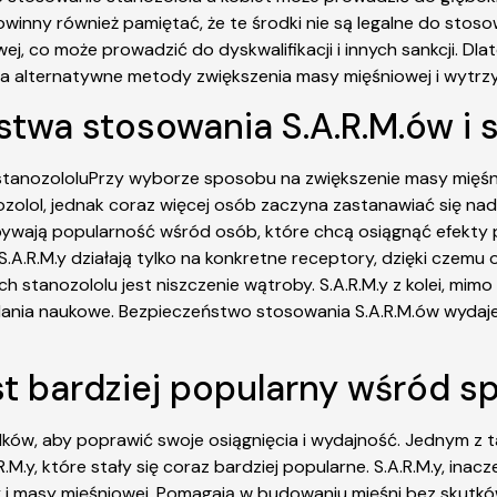
owinny również pamiętać, że te środki nie są legalne do stos
 co może prowadzić do dyskwalifikacji i innych sankcji. Dl
na alternatywne metody zwiększenia masy mięśniowej i wytrz
twa stosowania S.A.R.M.ów i s
tanozololuPrzy wyborze sposobu na zwiększenie masy mięśnio
zolol, jednak coraz więcej osób zaczyna zastanawiać się nad 
wają popularność wśród osób, które chcą osiągnąć efekty p
A.R.M.y działają tylko na konkretne receptory, dzięki czemu
tanozololu jest niszczenie wątroby. S.A.R.M.y z kolei, mimo 
ania naukowe. Bezpieczeństwo stosowania S.A.R.M.ów wydaje 
est bardziej popularny wśród 
ków, aby poprawić swoje osiągnięcia i wydajność. Jednym z t
.M.y, które stały się coraz bardziej popularne. S.A.R.M.y, in
y i masy mięśniowej. Pomagają w budowaniu mięśni bez sku