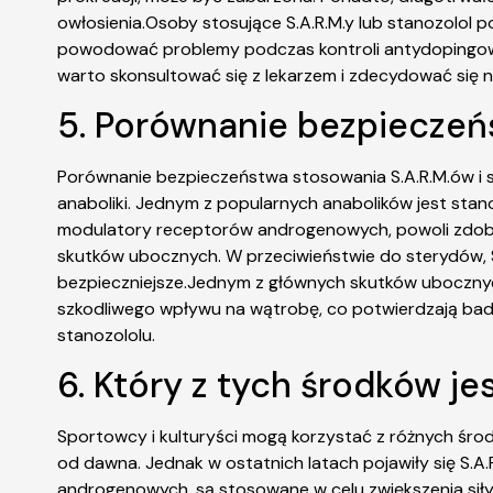
owłosienia.Osoby stosujące S.A.R.M.y lub stanozolol p
powodować problemy podczas kontroli antydopingowej,
warto skonsultować się z lekarzem i zdecydować się 
5. Porównanie bezpieczeńs
Porównanie bezpieczeństwa stosowania S.A.R.M.ów i s
anaboliki. Jednym z popularnych anabolików jest stano
modulatory receptorów androgenowych, powoli zdoby
skutków ubocznych. W przeciwieństwie do sterydów, S.
bezpieczniejsze.Jednym z głównych skutków ubocznych s
szkodliwego wpływu na wątrobę, co potwierdzają bad
stanozololu.
6. Który z tych środków j
Sportowcy i kulturyści mogą korzystać z różnych środ
od dawna. Jednak w ostatnich latach pojawiły się S.A.R
androgenowych, są stosowane w celu zwiększenia sił