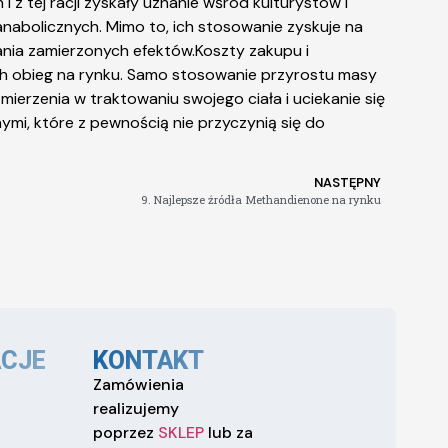
i z tej racji zyskały uznanie wśród kulturystów i
nabolicznych. Mimo to, ich stosowanie zyskuje na
nia zamierzonych efektów.Koszty zakupu i
ich obieg na rynku. Samo stosowanie przyrostu masy
erzenia w traktowaniu swojego ciała i uciekanie się
i, które z pewnością nie przyczynią się do
NASTĘPNY
9. Najlepsze źródła Methandienone na rynku
CJE
KONTAKT
Zamówienia
realizujemy
poprzez
SKLEP
lub za