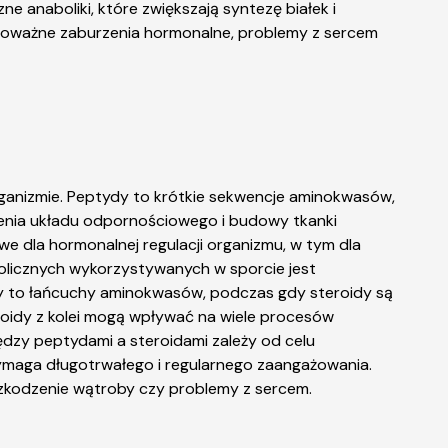
e anaboliki, które zwiększają syntezę białek i
 poważne zaburzenia hormonalne, problemy z sercem
rganizmie. Peptydy to krótkie sekwencje aminokwasów,
ienia układu odpornościowego i budowy tkanki
we dla hormonalnej regulacji organizmu, w tym dla
bolicznych wykorzystywanych w sporcie jest
dy to łańcuchy aminokwasów, podczas gdy steroidy są
eroidy z kolei mogą wpływać na wiele procesów
ędzy peptydami a steroidami zależy od celu
ymaga długotrwałego i regularnego zaangażowania.
 uszkodzenie wątroby czy problemy z sercem.