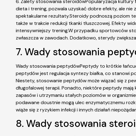
6. Zalety stosowania steroidówPopularyzacja kultury fi
dieta i trening, pozwala uzyskać dobre efekty, ale nie
spektakularne rezultaty.Steroidy podnoszą poziom te
także w trakcie redukcji tkanki tłuszczowej. Efekty w
intensywniejszy trening.W przypadku sportowców sto
zwłaszcza w zawodach. Dodatkowo, sterydy zwiększaj
7. Wady stosowania pepty
Wady stosowania peptydówPeptydy to krótkie łańcuch
peptydów jest regulacja syntezy białka, co stanowi po
Niestety, stosowanie peptydów może wiązać się z pew
długofalowej terapii. Ponadto, niektóre peptydy mają
zapasów i utrzymaniu stałych poziomów w organizmi
podawane doustnie mogą ulec enzymatycznemu rozkłado
wiąże się z ryzykiem infekcji i innych działań niepożąda
8. Wady stosowania stero