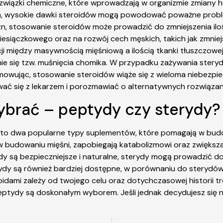
wiązki chemiczne, które wprowadzają w organizmie zmiany h
im, wysokie dawki steroidów mogą powodować poważne probl
n, stosowanie steroidów może prowadzić do zmniejszenia il
esiączkowego oraz na rozwój cech męskich, takich jak zmniej
między masywnością mięśniową a ilością tkanki tłuszczowej,
nie się tzw. muśnięcia chomika. W przypadku zażywania stery
wując, stosowanie steroidów wiąże się z wieloma niebezpie
ować się z lekarzem i porozmawiać o alternatywnych rozwiązan
ybrać – peptydy czy sterydy?
 to dwa popularne typy suplementów, które pomagają w budo
budowaniu mięśni, zapobiegają katabolizmowi oraz zwiększaj
y są bezpieczniejsze i naturalne, sterydy mogą prowadzić d
ydy są również bardziej dostępne, w porównaniu do sterydów,
dami zależy od twojego celu oraz dotychczasowej historii tre
 peptydy są doskonałym wyborem. Jeśli jednak decydujesz się