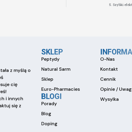
5. Szybki efe
SKLEP
INFORMA
Peptydy
O-Nas
Natural Sarm
Kontakt
tała z myślą o
eś
Sklep
Cennik
esuje cię
Euro-Pharmacies
Opinie / Uwag
eś!
BLOGI
h i innych
Wysylka
Porady
ktuj się z
Blog
Doping