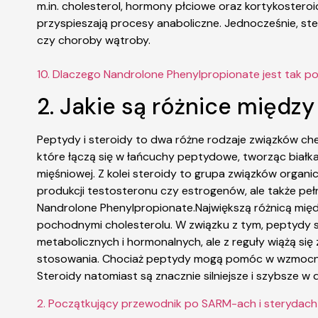
m.in. cholesterol, hormony płciowe oraz kortykosteroid
przyspieszają procesy anaboliczne. Jednocześnie, s
czy choroby wątroby.
10. Dlaczego Nandrolone Phenylpropionate jest tak p
2. Jakie są różnice międz
Peptydy i steroidy to dwa różne rodzaje związków ch
które łączą się w łańcuchy peptydowe, tworząc biał
mięśniowej. Z kolei steroidy to grupa związków organi
produkcji testosteronu czy estrogenów, ale także peł
Nandrolone Phenylpropionate.Największą różnicą mię
pochodnymi cholesterolu. W związku z tym, peptydy są
metabolicznych i hormonalnych, ale z reguły wiążą s
stosowania. Chociaż peptydy mogą pomóc w wzmocnien
Steroidy natomiast są znacznie silniejsze i szybsze w 
2. Początkujący przewodnik po SARM-ach i sterydach