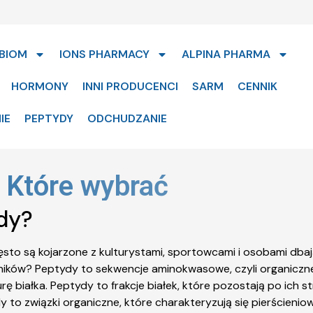
BIOM
IONS PHARMACY
ALPINA PHARMA
HORMONY
INNI PRODUCENCI
SARM
CENNIK
IE
PEPTYDY
ODCHUDZANIE
y Które wybrać
ydy?
zęsto są kojarzone z kulturystami, sportowcami i osobami db
ników? Peptydy to sekwencje aminokwasowe, czyli organiczn
ę białka. Peptydy to frakcje białek, które pozostają po ich s
ydy to związki organiczne, które charakteryzują się pierści