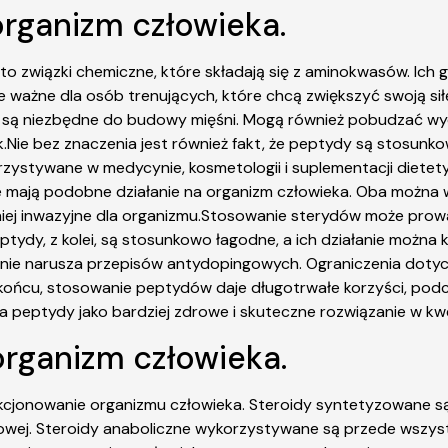
organizm człowieka.
o związki chemiczne, które składają się z aminokwasów. Ich 
ie ważne dla osób trenujących, które chcą zwiększyć swoją s
ą niezbędne do budowy mięśni. Mogą również pobudzać wydzi
ek.Nie bez znaczenia jest również fakt, że peptydy są stosun
rzystywane w medycynie, kosmetologii i suplementacji dietet
 mają podobne działanie na organizm człowieka. Oba można w
iej inwazyjne dla organizmu.Stosowanie sterydów może prowa
ptydy, z kolei, są stosunkowo łagodne, a ich działanie można
 nie narusza przepisów antydopingowych. Ograniczenia dotyc
ońcu, stosowanie peptydów daje długotrwałe korzyści, podcz
ra peptydy jako bardziej zdrowe i skuteczne rozwiązanie w kwes
organizm człowieka.
unkcjonowanie organizmu człowieka. Steroidy syntetyzowane
śniowej. Steroidy anaboliczne wykorzystywane są przede wsz