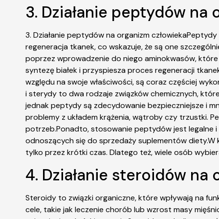
3. Działanie peptydów na 
3. Działanie peptydów na organizm człowiekaPeptydy t
regeneracja tkanek, co wskazuje, że są one szczególn
poprzez wprowadzenie do niego aminokwasów, które s
syntezę białek i przyspiesza proces regeneracji tkan
względu na swoje właściwości, są coraz częściej wyko
i sterydy to dwa rodzaje związków chemicznych, które
jednak peptydy są zdecydowanie bezpieczniejsze i mn
problemy z układem krążenia, wątroby czy trzustki. Pe
potrzeb.Ponadto, stosowanie peptydów jest legalne i
odnoszących się do sprzedaży suplementów diety.W k
tylko przez krótki czas. Dlatego też, wiele osób wybie
4. Działanie steroidów na 
Steroidy to związki organiczne, które wpływają na f
cele, takie jak leczenie chorób lub wzrost masy mię