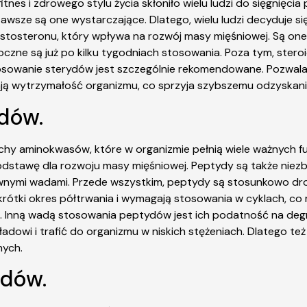
tnes i zdrowego stylu życia skłoniło wielu ludzi do sięgnięci
 zawsze są one wystarczające. Dlatego, wielu ludzi decyduje s
stosteronu, który wpływa na rozwój masy mięśniowej. Są one 
idoczne są już po kilku tygodniach stosowania. Poza tym, ster
sowanie sterydów jest szczególnie rekomendowane. Pozwala t
ą wytrzymałość organizmu, co sprzyja szybszemu odzyskaniu 
dów.
y aminokwasów, które w organizmie pełnią wiele ważnych fu
dstawę dla rozwoju masy mięśniowej. Peptydy są także niezbęd
nymi wadami. Przede wszystkim, peptydy są stosunkowo drożs
 krótki okres półtrwania i wymagają stosowania w cyklach, co
e. Inną wadą stosowania peptydów jest ich podatność na d
wi i trafić do organizmu w niskich stężeniach. Dlatego też 
nych.
idów.