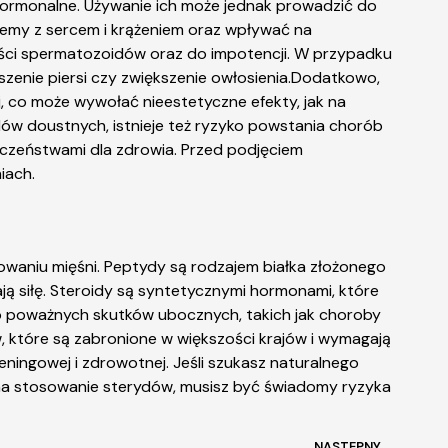
ormonalne. Używanie ich może jednak prowadzić do
emy z sercem i krążeniem oraz wpływać na
ości spermatozoidów oraz do impotencji. W przypadku
szenie piersi czy zwiększenie owłosienia.Dodatkowo,
 co może wywołać nieestetyczne efekty, jak na
dów doustnych, istnieje też ryzyko powstania chorób
czeństwami dla zdrowia. Przed podjęciem
iach.
waniu mięśni. Peptydy są rodzajem białka złożonego
ą siłę. Steroidy są syntetycznymi hormonami, które
o poważnych skutków ubocznych, takich jak choroby
 które są zabronione w większości krajów i wymagają
ningowej i zdrowotnej. Jeśli szukasz naturalnego
 na stosowanie sterydów, musisz być świadomy ryzyka
NASTĘPNY