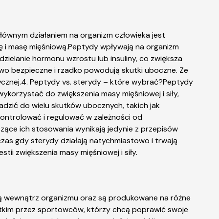
głównym działaniem na organizm człowieka jest
iłę i masę mięśniową.Peptydy wpływają na organizm
elanie hormonu wzrostu lub insuliny, co zwiększa
kowo bezpieczne i rzadko powodują skutki uboczne. Ze
ycznej.4. Peptydy vs. sterydy – które wybrać?Peptydy
ykorzystać do zwiększenia masy mięśniowej i siły,
dzić do wielu skutków ubocznych, takich jak
 kontrolować i regulować w zależności od
zące ich stosowania wynikają jedynie z przepisów
as gdy sterydy działają natychmiastowo i trwają
tii zwiększenia masy mięśniowej i siły.
 są wewnątrz organizmu oraz są produkowane na różne
ystkim przez sportowców, którzy chcą poprawić swoje