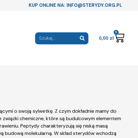
KUP ONLINE NA: INFO@STERYDY.ORG.PL
0
0,00
zł
ającymi o swoją sylwetkę. Z czym dokładnie mamy do
e związki chemiczne, które są budulcowym elementem
trawieniu. Peptydy charakteryzują się niską masą
eniową budową molekularną. W skład sterydów wchodzą