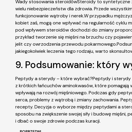
Wady stosowania steroidówSteroidy to syntetyczne z
wielu niebezpieczeństw dla zdrowia. Przede wszystk
funkcjonowanie wątroby i nerek.W przypadku mężczyz
kobiet zaś, mogą one wpływać na regularność cyklu mi
pod wpływem steroidów dochodzi do zmiany proporcji 
przykład tworzenie się mięśni na brzuchu czy pojawie
jelit czy owrzodzenia przewodu pokarmowego.Podsumo
jakiegokolwiek leczenia tego rodzaju, warto skonsult
9. Podsumowanie: który w
Peptydy a sterydy – które wybrać?Peptydy i sterydy
z krótkich łańcuchów aminokwasów, które pomagają w 
wpływają na rozwój mięśniowego. Podczas gdy peptyd
serca, problemy z wątrobą i zmiany zachowania. Pept
recepty. Decyzja o wyborze między peptydami a steroi
sposobu na zwiększenie swojej siły i budowę mięśni,
i dbać o swoje zdrowie podczas kuracji.
POPRZEDNI