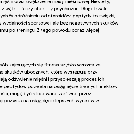
ięśni oraz zwiększenie masy mięśniowej. Niestety,
y z wątrobą czy choroby psychiczne. Długotrwałe
ch.W odróżnieniu od steroidów, peptydy to związki,
wę wydajności sportowej, ale bez negatywnych skutków
zmu po treningu. Z tego powodu coraz więcej
ób zajmujących się fitness szybko wzrosła ze
one skutków ubocznych, które występują przy
 odżywienie mięśni i przyspieszają proces ich
nie peptydów pozwala na osiągnięcie trwałych efektów
iwości, mogą być stosowane zarówno przez
ji pozwala na osiągnięcie lepszych wyników w