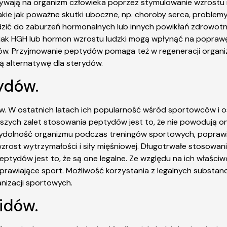
ływają na organizm człowieka poprzez stymulowanie wzrostu m
akie jak poważne skutki uboczne, np. choroby serca, problem
ić do zaburzeń hormonalnych lub innych powikłań zdrowotny
ie jak HGH lub hormon wzrostu ludzki mogą wpłynąć na popra
ów. Przyjmowanie peptydów pomaga też w regeneracji organi
ą alternatywę dla sterydów.
ydów.
 W ostatnich latach ich popularność wśród sportowców i os
ększych zalet stosowania peptydów jest to, że nie powodują 
olność organizmu podczas treningów sportowych, poprawiają
wzrost wytrzymałości i siły mięśniowej. Długotrwałe stosowa
eptydów jest to, że są one legalne. Ze względu na ich właśc
rawiające sport. Możliwość korzystania z legalnych substanc
nizacji sportowych.
idów.