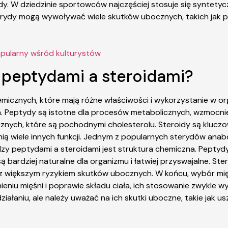
y. W dziedzinie sportowców najczęściej stosuje się syntetyczn
terydy mogą wywoływać wiele skutków ubocznych, takich jak
opularny wśród kulturystów
y peptydami a steroidami?
emicznych, które mają różne właściwości i wykorzystanie w o
ka. Peptydy są istotne dla procesów metabolicznych, wzmocn
cznych, które są pochodnymi cholesterolu. Steroidy są kluczo
nią wiele innych funkcji. Jednym z popularnych sterydów ana
dzy peptydami a steroidami jest struktura chemiczna. Pepty
 bardziej naturalne dla organizmu i łatwiej przyswajalne. St
ię z większym ryzykiem skutków ubocznych. W końcu, wybór mi
iu mięśni i poprawie składu ciała, ich stosowanie zwykle w
działaniu, ale należy uważać na ich skutki uboczne, takie jak