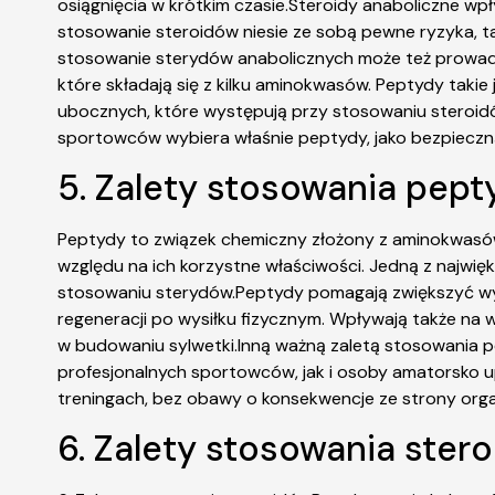
osiągnięcia w krótkim czasie.Steroidy anaboliczne wp
stosowanie steroidów niesie ze sobą pewne ryzyka, t
stosowanie sterydów anabolicznych może też prowadz
które składają się z kilku aminokwasów. Peptydy tak
ubocznych, które występują przy stosowaniu steroid
sportowców wybiera właśnie peptydy, jako bezpieczn
5. Zalety stosowania pept
Peptydy to związek chemiczny złożony z aminokwasów.
względu na ich korzystne właściwości. Jedną z najwi
stosowaniu sterydów.Peptydy pomagają zwiększyć wyd
regeneracji po wysiłku fizycznym. Wpływają także na 
w budowaniu sylwetki.Inną ważną zaletą stosowania p
profesjonalnych sportowców, jak i osoby amatorsko up
treningach, bez obawy o konsekwencje ze strony orga
6. Zalety stosowania stero