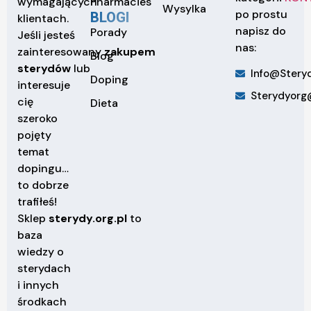
Pharmacies
wymagających
Wysylka
po prostu
BLOGI
klientach.
napisz do
Porady
Jeśli jesteś
nas:
zainteresowany
zakupem
Blog
sterydów
lub
Info@steryd
Doping
interesuje
Sterydyorg
cię
Dieta
szeroko
pojęty
temat
dopingu…
to dobrze
trafiłeś!
Sklep
sterydy.org.pl
to
baza
wiedzy o
sterydach
i innych
środkach