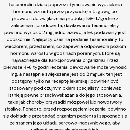
Tesamorelin działa poprzez stymulowanie wydzielania
hormonu wzrostu przez przysadkę mózgową, co
prowadzi do zwiększenia produkcji IGF-1.Zgodnie z
zaleceniami producenta, dawkowanie tesamoreliny
powinno wynosić 2 mg jednorazowo, a lek podawany jest
podskórnie. Najlepszy czas na podanie tesamoreliny to
wieczorem, przed snem, co zapewnia odpowiedni poziom
hormonu wzrostu w godzinach porannych, które są
najważniejsze dla funkcjonowania organizmu. Przez
pierwsze 4-8 tygodni leczenia, dawkowanie może wynosić
1 mg, a następnie zwiększane jest do 2 mg.Lek ten jest
dostępny tylko na receptę lekarską i powinien być
stosowany pod czujnym okiem specjalisty, ponieważ
istnieją pewne przeciwwskazania do jego stosowania,
takie jak choroby przysadki mózgowej lub nowotwory
złośliwe. Ponadto, przed rozpoczęciem leczenia, powinno
się dokładnie przebadać organizm pacjenta i zapoznać się
ze stanem jego układu sercowo-naczyniowego, aby
uniknąć ewentualnych powikłań.