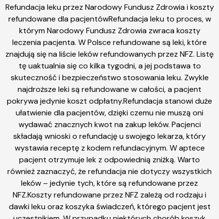
Refundacja leku przez Narodowy Fundusz Zdrowia i koszty
refundowane dla pacjentówRefundacja leku to proces, w
którym Narodowy Fundusz Zdrowia zwraca koszty
leczenia pacjenta. W Polsce refundowane są leki, które
znajdują się na liście leków refundowanych przez NFZ. Listę
tę uaktualnia się co kilka tygodni, a jej podstawa to
skuteczność i bezpieczeństwo stosowania leku. Zwykle
najdroższe leki są refundowane w całości, a pacjent
pokrywa jedynie koszt odpłatny.Refundacja stanowi duże
ułatwienie dla pacjentów, dzięki czemu nie muszą oni
wydawać znacznych kwot na zakup leków. Pacjenci
składają wnioski o refundację u swojego lekarza, który
wystawia receptę z kodem refundacyjnym. W aptece
pacjent otrzymuje lek z odpowiednią zniżką. Warto
również zaznaczyć, że refundacja nie dotyczy wszystkich
leków – jedynie tych, które są refundowane przez
NFZ.Koszty refundowane przez NFZ zależą od rodzaju i
dawki leku oraz koszyka świadczeń, którego pacjent jest
uczestnikiem. W przypadku niektórych chorób koszyk