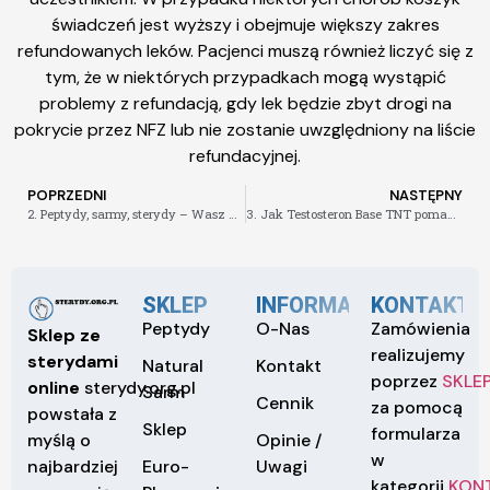
świadczeń jest wyższy i obejmuje większy zakres
refundowanych leków. Pacjenci muszą również liczyć się z
tym, że w niektórych przypadkach mogą wystąpić
problemy z refundacją, gdy lek będzie zbyt drogi na
pokrycie przez NFZ lub nie zostanie uwzględniony na liście
refundacyjnej.
POPRZEDNI
NASTĘPNY
2. Peptydy, sarmy, sterydy – Wasz klucz do sukcesu w sporcie
3. Jak Testosteron Base TNT pomaga w budowaniu siły i masy mięśniowej
SKLEP
INFORMACJE
KONTAKT
Peptydy
O-Nas
Zamówienia
Sklep ze
realizujemy
sterydami
Natural
Kontakt
poprzez
SKLE
online
sterydy.org.pl
Sarm
Cennik
za pomocą
powstała z
Sklep
formularza
Opinie /
myślą o
w
Euro-
Uwagi
najbardziej
kategorii
KON