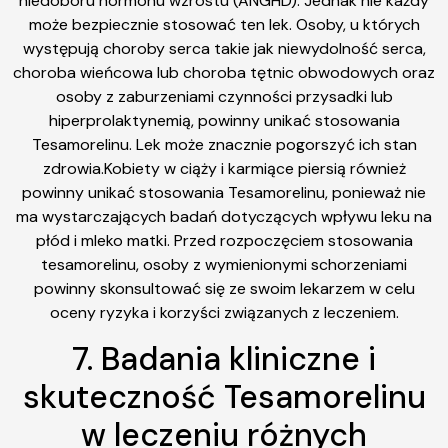
niedoboru hormonu wzrostu (ANGHD). Jednak nie każdy
może bezpiecznie stosować ten lek. Osoby, u których
występują choroby serca takie jak niewydolność serca,
choroba wieńcowa lub choroba tętnic obwodowych oraz
osoby z zaburzeniami czynności przysadki lub
hiperprolaktynemią, powinny unikać stosowania
Tesamorelinu. Lek może znacznie pogorszyć ich stan
zdrowia.Kobiety w ciąży i karmiące piersią również
powinny unikać stosowania Tesamorelinu, ponieważ nie
ma wystarczających badań dotyczących wpływu leku na
płód i mleko matki. Przed rozpoczęciem stosowania
tesamorelinu, osoby z wymienionymi schorzeniami
powinny skonsultować się ze swoim lekarzem w celu
oceny ryzyka i korzyści związanych z leczeniem.
7. Badania kliniczne i
skuteczność Tesamorelinu
w leczeniu różnych