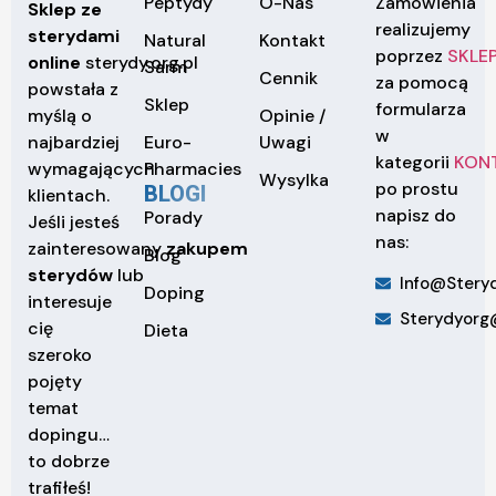
Peptydy
O-Nas
Zamówienia
Sklep ze
realizujemy
sterydami
Natural
Kontakt
poprzez
SKLE
online
sterydy.org.pl
Sarm
Cennik
za pomocą
powstała z
Sklep
formularza
Opinie /
myślą o
w
Euro-
Uwagi
najbardziej
kategorii
KON
Pharmacies
wymagających
Wysylka
po prostu
BLOGI
klientach.
napisz do
Porady
Jeśli jesteś
nas:
zainteresowany
zakupem
Blog
sterydów
lub
Info@steryd
Doping
interesuje
Sterydyorg
cię
Dieta
szeroko
pojęty
temat
dopingu…
to dobrze
trafiłeś!