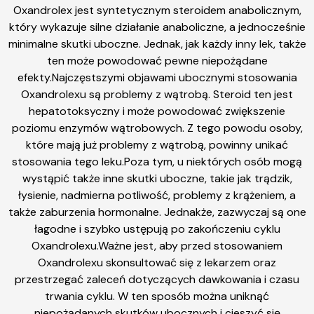
Oxandrolex jest syntetycznym steroidem anabolicznym,
który wykazuje silne działanie anaboliczne, a jednocześnie
minimalne skutki uboczne. Jednak, jak każdy inny lek, także
ten może powodować pewne niepożądane
efekty.Najczęstszymi objawami ubocznymi stosowania
Oxandrolexu są problemy z wątrobą. Steroid ten jest
hepatotoksyczny i może powodować zwiększenie
poziomu enzymów wątrobowych. Z tego powodu osoby,
które mają już problemy z wątrobą, powinny unikać
stosowania tego leku.Poza tym, u niektórych osób mogą
wystąpić także inne skutki uboczne, takie jak trądzik,
łysienie, nadmierna potliwość, problemy z krążeniem, a
także zaburzenia hormonalne. Jednakże, zazwyczaj są one
łagodne i szybko ustępują po zakończeniu cyklu
Oxandrolexu.Ważne jest, aby przed stosowaniem
Oxandrolexu skonsultować się z lekarzem oraz
przestrzegać zaleceń dotyczących dawkowania i czasu
trwania cyklu. W ten sposób można uniknąć
niepożądanych skutków ubocznych i cieszyć się