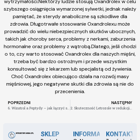
wytrzymałości.Niektórzy ludzie stosują Oxandrolex w celu
szybszego osiągnięcia wymarzonej sylwetki, jednak należy
pamiętać, że sterydy anaboliczne są szkodliwe dla
zdrowia. Długotrwałe stosowanie Oxandrolexu może
prowadzić do wielu niebezpiecznych skutków ubocznych,
takich jak choroby serca, problemy z nerkami, zaburzenia
hormonalne oraz problemy z wątrobą.Dlatego, jeśli chodzi
o to, czy warto stosować Oxandrolex dla naszych mięśni,
trzeba być bardzo ostrożnym i przede wszystkim
konsultować się z lekarzem lub specjalistą od żywienia.
Choć Oxandrolex obiecująco działa na rozwój masy
mięśniowej, jego negatywne skutki dla zdrowia są nie do
przecenienia.
POPRZEDNI
NASTĘPNY
6. Winstrol a Peptydy – jak łączyć suplementację, aby uzyskać najlepsze efekty
2. Skuteczność Letrozole w redukcji estrogenu
SKLEP
INFORMACJE
KONTAKT