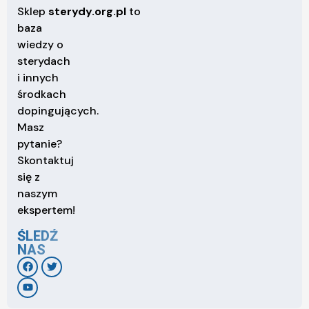
Sklep
sterydy.org.pl
to
baza
wiedzy o
sterydach
i innych
środkach
dopingujących.
Masz
pytanie?
Skontaktuj
się z
naszym
ekspertem!
ŚLEDŹ
NAS