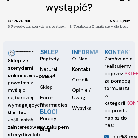
wystąpić?
POPRZEDNI
NASTĘPNY
8. Powody, dla których warto stosować SR9009 w treningu
9. Trenbolone Enanthate – dla kogo jest przeznaczony
SKLEP
INFORMACJE
KONTAKT
Peptydy
O-Nas
Zamówienia
Sklep ze
realizujemy
sterydami
Natural
Kontakt
poprzez
SKLE
online
sterydy.org.pl
Sarm
Cennik
za pomocą
powstała z
Sklep
formularza
Opinie /
myślą o
w
Euro-
Uwagi
najbardziej
kategorii
KON
Pharmacies
wymagających
Wysylka
po prostu
BLOGI
klientach.
napisz do
Porady
Jeśli jesteś
nas:
zainteresowany
zakupem
Blog
sterydów
lub
Info@steryd