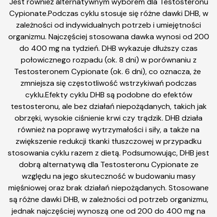
Jest również alternatywnym wyborem dla Testosteronu
Cypionate.Podczas cyklu stosuje się różne dawki DHB, w
zależności od indywidualnych potrzeb i umiejętności
organizmu. Najczęściej stosowana dawka wynosi od 200
do 400 mg na tydzień. DHB wykazuje dłuższy czas
połowicznego rozpadu (ok. 8 dni) w porównaniu z
Testosteronem Cypionate (ok. 6 dni), co oznacza, że ​​
zmniejsza się częstotliwość wstrzykiwań podczas
cyklu.Efekty cyklu DHB są podobne do efektów
testosteronu, ale bez działań niepożądanych, takich jak
obrzęki, wysokie ciśnienie krwi czy trądzik. DHB działa
również na poprawę wytrzymałości i siły, a także na
zwiększenie redukcji tkanki tłuszczowej w przypadku
stosowania cyklu razem z dietą. Podsumowując, DHB jest
dobrą alternatywą dla Testosteronu Cypionate ze
względu na jego skuteczność w budowaniu masy
mięśniowej oraz brak działań niepożądanych. Stosowane
są różne dawki DHB, w zależności od potrzeb organizmu,
jednak najczęściej wynoszą one od 200 do 400 mg na