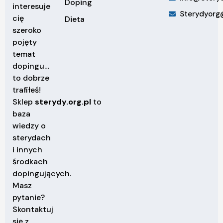
Doping
interesuje
Sterydyorg
cię
Dieta
szeroko
pojęty
temat
dopingu…
to dobrze
trafiłeś!
Sklep
sterydy.org.pl
to
baza
wiedzy o
sterydach
i innych
środkach
dopingujących.
Masz
pytanie?
Skontaktuj
się z