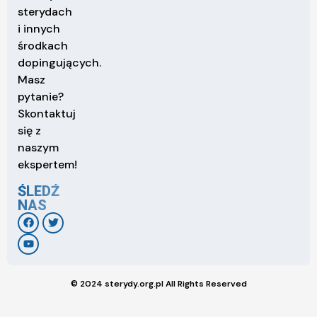
sterydach
i innych
środkach
dopingujących.
Masz
pytanie?
Skontaktuj
się z
naszym
ekspertem!
ŚLEDŹ
NAS
© 2024 sterydy.org.pl All Rights Reserved