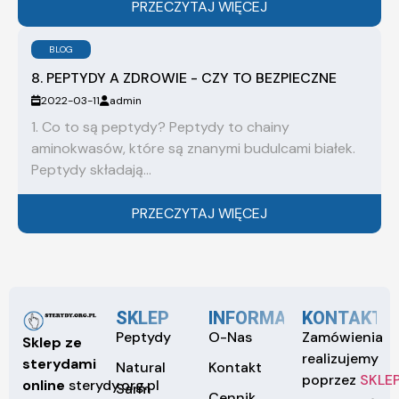
PRZECZYTAJ WIĘCEJ
BLOG
8. PEPTYDY A ZDROWIE - CZY TO BEZPIECZNE
2022-03-11
admin
1. Co to są peptydy? Peptydy to chainy
aminokwasów, które są znanymi budulcami białek.
Peptydy składają...
PRZECZYTAJ WIĘCEJ
SKLEP
INFORMACJE
KONTAKT
Peptydy
O-Nas
Zamówienia
Sklep ze
realizujemy
sterydami
Natural
Kontakt
poprzez
SKLE
online
sterydy.org.pl
Sarm
Cennik