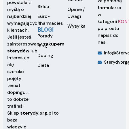
za pomocą
powstała z
Sklep
formularza
Opinie /
myślą o
w
Euro-
Uwagi
najbardziej
kategorii
KON
Pharmacies
wymagających
Wysylka
po prostu
BLOGI
klientach.
napisz do
Porady
Jeśli jesteś
nas:
zainteresowany
zakupem
Blog
sterydów
lub
Info@steryd
Doping
interesuje
Sterydyorg
cię
Dieta
szeroko
pojęty
temat
dopingu…
to dobrze
trafiłeś!
Sklep
sterydy.org.pl
to
baza
wiedzy o