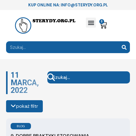
KUP ONLINE NA: INFO@STERYDY.ORG.PL
0
11
MARCA,
2022
pokaż filtr
BLOG
9. DOBRE PRAKTYKI STOSOWANIA