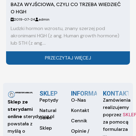
BAZA WYJŚCIOWA, CZYLI CO TRZEBA WIEDZIEĆ
O HGH
2019-07-24
admin
Ludzki hormon wzrostu, znany szerzej pod
akronimami HGH (z ang. Human growth hormone)
lub STH (z ang....
PRZECZYTAJ WIĘCEJ
SKLEP
INFORMACJE
KONTAKT
Peptydy
O-Nas
Zamówienia
Sklep ze
realizujemy
sterydami
Natural
Kontakt
poprzez
SKLE
online
sterydy.org.pl
Sarm
Cennik
za pomocą
powstała z
Sklep
formularza
Opinie /
myślą o