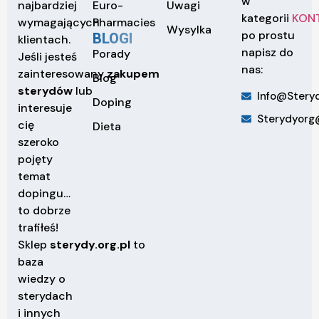
w
Euro-
Uwagi
najbardziej
kategorii
KON
Pharmacies
wymagających
Wysylka
po prostu
BLOGI
klientach.
napisz do
Porady
Jeśli jesteś
nas:
zainteresowany
zakupem
Blog
sterydów
lub
Info@steryd
Doping
interesuje
Sterydyorg
cię
Dieta
szeroko
pojęty
temat
dopingu…
to dobrze
trafiłeś!
Sklep
sterydy.org.pl
to
baza
wiedzy o
sterydach
i innych