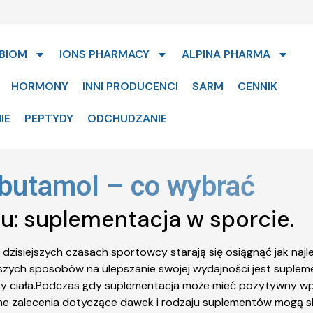
BIOM
IONS PHARMACY
ALPINA PHARMA
HORMONY
INNI PRODUCENCI
SARM
CENNIK
IE
PEPTYDY
ODCHUDZANIE
albutamol – co wybrać
u: suplementacja w sporcie.
isiejszych czasach sportowcy starają się osiągnąć jak najle
jszych sposobów na ulepszanie swojej wydajności jest suple
asy ciała.Podczas gdy suplementacja może mieć pozytywny w
godne zalecenia dotyczące dawek i rodzaju suplementów mog