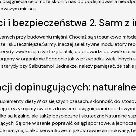
 osiągnięcia celu może skłonić nas do podejmowania nieodpow
ierwszym miejscu.
i i bezpieczeństwa 2. Sarm z 
wanych przy budowaniu mięśni. Chociaż są stosunkowo młode,
ze i skuteczniejsze.Sarmy, inaczej selektywne modulatory r
erydy, zwiększają syntezę białek, co prowadzi do zwiększeni
 organy w organizmie.Podobnie jak w przypadku wielu innych
k sterydy czy Salbutamol. Jednakże, należy pamiętać, że tak
ncji dopinugujących: naturaln
suplementy dietyW dzisiejszych czasach, skłonność do stosow
 tego, ryzykujemy swoim zdrowiem i osiągnięciami sportowymi. 
ylko są legalne, ale także bezpieczne i skuteczne.Naturalne s
gujących. Są one w stanie poprawić osiągi sportowe, a jedno
kreatyna, białko serwatkowe, ciężkostrawne aminokwasy, beta-