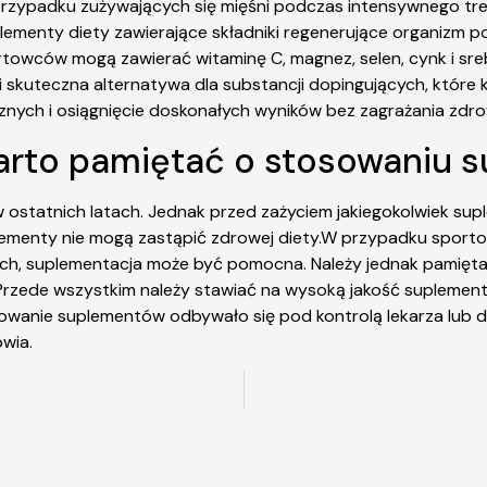
 przypadku zużywających się mięśni podczas intensywnego tr
plementy diety zawierające składniki regenerujące organizm 
towców mogą zawierać witaminę C, magnez, selen, cynk i sreb
 skuteczna alternatywa dla substancji dopingujących, które k
nych i osiągnięcie doskonałych wyników bez zagrażania zdro
arto pamiętać o stosowaniu 
 ostatnich latach. Jednak przed zażyciem jakiegokolwiek sup
lementy nie mogą zastąpić zdrowej diety.W przypadku sporto
ych, suplementacja może być pomocna. Należy jednak pamięta
 Przede wszystkim należy stawiać na wysoką jakość suplemen
mowanie suplementów odbywało się pod kontrolą lekarza lub 
wia.