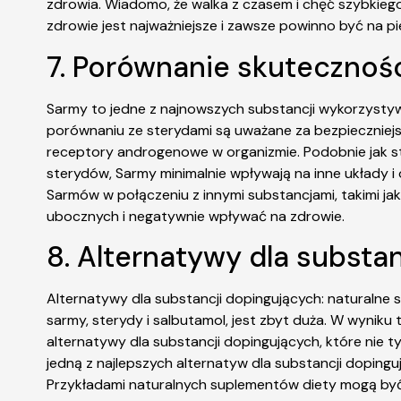
zdrowia. Wiadomo, że walka z czasem i chęć szybkiego
zdrowie jest najważniejsze i zawsze powinno być na p
7. Porównanie skutecznośc
Sarmy to jedne z najnowszych substancji wykorzysty
porównaniu ze sterydami są uważane za bezpieczniejs
receptory androgenowe w organizmie. Podobnie jak st
sterydów, Sarmy minimalnie wpływają na inne układy i
Sarmów w połączeniu z innymi substancjami, takimi ja
ubocznych i negatywnie wpływać na zdrowie.
8. Alternatywy dla substa
Alternatywy dla substancji dopingujących: naturalne 
sarmy, sterydy i salbutamol, jest zbyt duża. W wyniku
alternatywy dla substancji dopingujących, które nie t
jedną z najlepszych alternatyw dla substancji dopin
Przykładami naturalnych suplementów diety mogą być: 