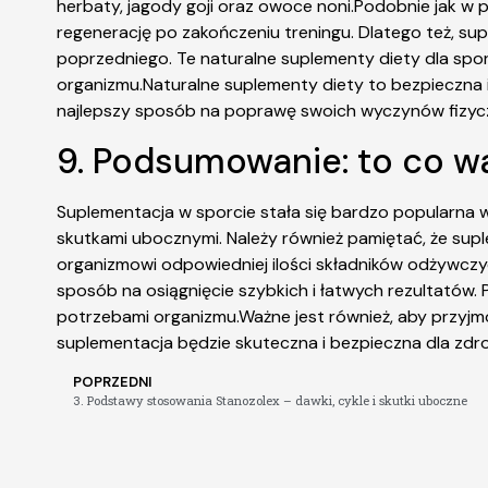
herbaty, jagody goji oraz owoce noni.Podobnie jak w
regenerację po zakończeniu treningu. Dlatego też, su
poprzedniego. Te naturalne suplementy diety dla spor
organizmu.Naturalne suplementy diety to bezpieczna i
najlepszy sposób na poprawę swoich wyczynów fizycz
9. Podsumowanie: to co w
Suplementacja w sporcie stała się bardzo popularna w
skutkami ubocznymi. Należy również pamiętać, że sup
organizmowi odpowiedniej ilości składników odżywcz
sposób na osiągnięcie szybkich i łatwych rezultatów.
potrzebami organizmu.Ważne jest również, aby przyj
suplementacja będzie skuteczna i bezpieczna dla zdro
POPRZEDNI
3. Podstawy stosowania Stanozolex – dawki, cykle i skutki uboczne