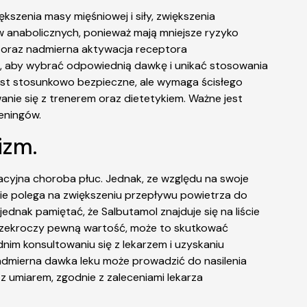
zenia masy mięśniowej i siły, zwiększenia
w anabolicznych, ponieważ mają mniejsze ryzyko
 oraz nadmierna aktywacja receptora
t, aby wybrać odpowiednią dawkę i unikać stosowania
 jest stosunkowo bezpieczne, ale wymaga ścisłego
nie się z trenerem oraz dietetykiem. Ważne jest
eningów.
izm.
cyjna choroba płuc. Jednak, ze względu na swoje
nie polega na zwiększeniu przepływu powietrza do
dnak pamiętać, że Salbutamol znajduje się na liście
przekroczy pewną wartość, może to skutkować
nim konsultowaniu się z lekarzem i uzyskaniu
admierna dawka leku może prowadzić do nasilenia
 z umiarem, zgodnie z zaleceniami lekarza