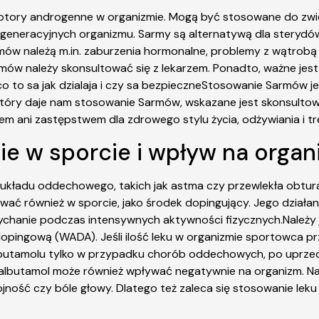
ptory androgenne w organizmie. Mogą być stosowane do zwięks
egeneracyjnych organizmu. Sarmy są alternatywą dla sterydó
mów należą m.in. zaburzenia hormonalne, problemy z wątrobą
ów należy skonsultować się z lekarzem. Ponadto, ważne jes
s co to sa jak dzialaja i czy sa bezpieczneStosowanie Sarmów
 który daje nam stosowanie Sarmów, wskazane jest skonsultowa
em ani zastępstwem dla zdrowego stylu życia, odżywiania i tr
ie w sporcie i wpływ na organ
układu oddechowego, takich jak astma czy przewlekła obtura
wać również w sporcie, jako środek dopingujący. Jego działa
chanie podczas intensywnych aktywności fizycznych.Należy je
opingową (WADA). Jeśli ilość leku w organizmie sportowca 
albutamolu tylko w przypadku chorób oddechowych, po uprzed
 Salbutamol może również wpływać negatywnie na organizm. N
ojność czy bóle głowy. Dlatego też zaleca się stosowanie leku