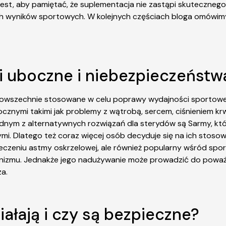
t, aby pamiętać, że suplementacja nie zastąpi skutecznego t
h wyników sportowych. W kolejnych częściach bloga omówimy
tki uboczne i niebezpieczeństw
 powszechnie stosowane w celu poprawy wydajności sportowej
ymi takimi jak problemy z wątrobą, sercem, ciśnieniem krwi i
Jednym z alternatywnych rozwiązań dla sterydów są Sarmy, kt
i. Dlatego też coraz więcej osób decyduje się na ich stosow
leczeniu astmy oskrzelowej, ale również popularny wśród sp
ganizmu. Jednakże jego nadużywanie może prowadzić do pow
a.
ziałają i czy są bezpieczne?