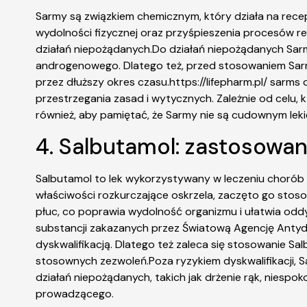
Sarmy są związkiem chemicznym, który działa na rece
wydolności fizycznej oraz przyśpieszenia procesów r
działań niepożądanych.Do działań niepożądanych Sar
androgenowego. Dlatego też, przed stosowaniem Sarm
przez dłuższy okres czasu.https://lifepharm.pl/ sarm
przestrzegania zasad i wytycznych. Zależnie od celu,
również, aby pamiętać, że Sarmy nie są cudownym leki
4. Salbutamol: zastosowan
Salbutamol to lek wykorzystywany w leczeniu chorób 
właściwości rozkurczające oskrzela, zaczęto go stoso
płuc, co poprawia wydolność organizmu i ułatwia oddy
substancji zakazanych przez Światową Agencję Antyd
dyskwalifikacją. Dlatego też zaleca się stosowanie S
stosownych zezwoleń.Poza ryzykiem dyskwalifikacji,
działań niepożądanych, takich jak drżenie rąk, niespok
prowadzącego.