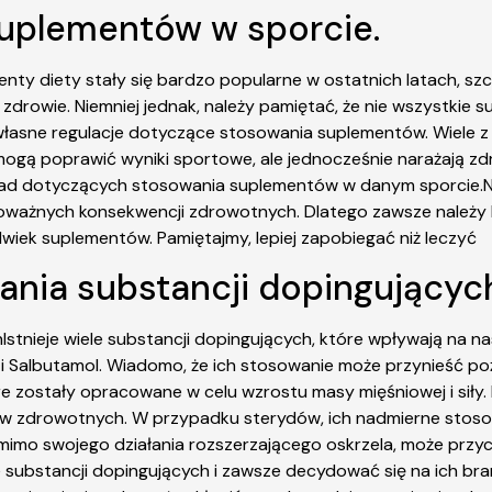
suplementów w sporcie.
y diety stały się bardzo popularne w ostatnich latach, szc
zdrowie. Niemniej jednak, należy pamiętać, że nie wszystkie 
własne regulacje dotyczące stosowania suplementów. Wiele z n
 mogą poprawić wyniki sportowe, ale jednocześnie narażają 
asad dotyczących stosowania suplementów w danym sporcie.
oważnych konsekwencji zdrowotnych. Dlatego zawsze należy b
lwiek suplementów. Pamiętajmy, lepiej zapobiegać niż leczyć
ania substancji dopingującyc
stnieje wiele substancji dopingujących, które wpływają na n
 i Salbutamol. Wiadomo, że ich stosowanie może przynieść poż
óre zostały opracowane w celu wzrostu masy mięśniowej i siły.
 zdrowotnych. W przypadku sterydów, ich nadmierne stosow
mimo swojego działania rozszerzającego oskrzela, może przy
 substancji dopingujących i zawsze decydować się na ich br