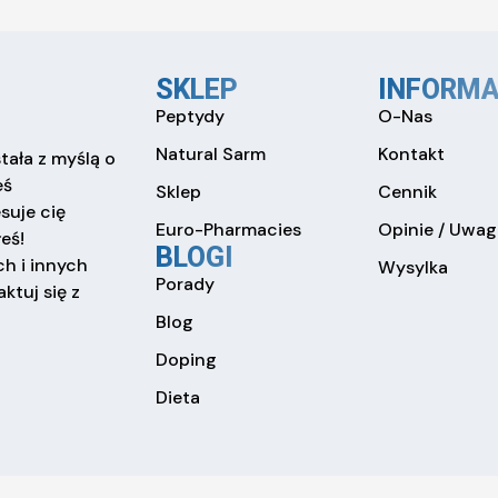
SKLEP
INFORMA
Peptydy
O-Nas
Natural Sarm
Kontakt
tała z myślą o
eś
Sklep
Cennik
esuje cię
Euro-Pharmacies
Opinie / Uwag
eś!
BLOGI
h i innych
Wysylka
Porady
ktuj się z
Blog
Doping
Dieta