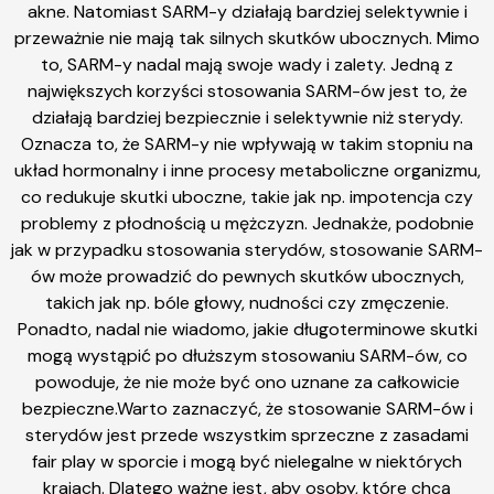
akne. Natomiast SARM-y działają bardziej selektywnie i
przeważnie nie mają tak silnych skutków ubocznych. Mimo
to, SARM-y nadal mają swoje wady i zalety. Jedną z
największych korzyści stosowania SARM-ów jest to, że
działają bardziej bezpiecznie i selektywnie niż sterydy.
Oznacza to, że SARM-y nie wpływają w takim stopniu na
układ hormonalny i inne procesy metaboliczne organizmu,
co redukuje skutki uboczne, takie jak np. impotencja czy
problemy z płodnością u mężczyzn. Jednakże, podobnie
jak w przypadku stosowania sterydów, stosowanie SARM-
ów może prowadzić do pewnych skutków ubocznych,
takich jak np. bóle głowy, nudności czy zmęczenie.
Ponadto, nadal nie wiadomo, jakie długoterminowe skutki
mogą wystąpić po dłuższym stosowaniu SARM-ów, co
powoduje, że nie może być ono uznane za całkowicie
bezpieczne.Warto zaznaczyć, że stosowanie SARM-ów i
sterydów jest przede wszystkim sprzeczne z zasadami
fair play w sporcie i mogą być nielegalne w niektórych
krajach. Dlatego ważne jest, aby osoby, które chcą