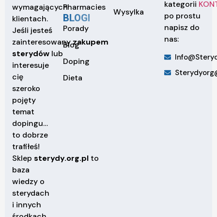
kategorii
KON
Pharmacies
wymagających
Wysylka
po prostu
BLOGI
klientach.
napisz do
Porady
Jeśli jesteś
nas:
zainteresowany
zakupem
Blog
sterydów
lub
Info@steryd
Doping
interesuje
Sterydyorg
cię
Dieta
szeroko
pojęty
temat
dopingu…
to dobrze
trafiłeś!
Sklep
sterydy.org.pl
to
baza
wiedzy o
sterydach
i innych
środkach