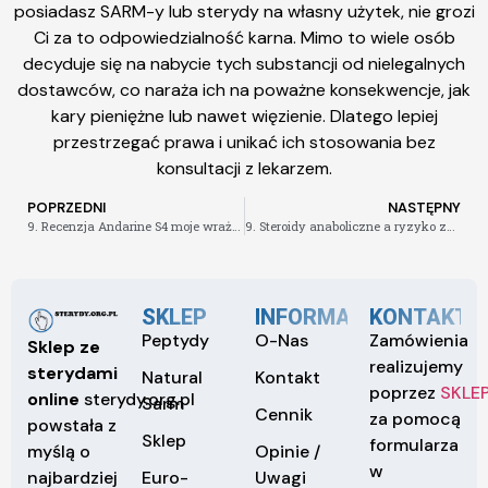
posiadasz SARM-y lub sterydy na własny użytek, nie grozi
Ci za to odpowiedzialność karna. Mimo to wiele osób
decyduje się na nabycie tych substancji od nielegalnych
dostawców, co naraża ich na poważne konsekwencje, jak
kary pieniężne lub nawet więzienie. Dlatego lepiej
przestrzegać prawa i unikać ich stosowania bez
konsultacji z lekarzem.
POPRZEDNI
NASTĘPNY
9. Recenzja Andarine S4 moje wrażenia po jednym miesiącu stosowania
9. Steroidy anaboliczne a ryzyko zdrowotne
SKLEP
INFORMACJE
KONTAKT
Peptydy
O-Nas
Zamówienia
Sklep ze
realizujemy
sterydami
Natural
Kontakt
poprzez
SKLE
online
sterydy.org.pl
Sarm
Cennik
za pomocą
powstała z
Sklep
formularza
Opinie /
myślą o
w
Euro-
Uwagi
najbardziej