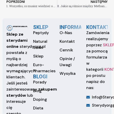
POPRZEDNI
NASTĘPNY
1. Wszystko, co musisz wiedzieć o Nandrolone Phenylpropionate
8. Jakie są różnice między Methandionexem a Turinabolem
SKLEP
INFORMACJE
KONTAKT
Peptydy
O-Nas
Zamówienia
Sklep ze
realizujemy
sterydami
Natural
Kontakt
poprzez
SKLE
online
sterydy.org.pl
Sarm
Cennik
za pomocą
powstała z
Sklep
formularza
Opinie /
myślą o
w
Euro-
Uwagi
najbardziej
kategorii
KON
Pharmacies
wymagających
Wysylka
po prostu
BLOGI
klientach.
napisz do
Porady
Jeśli jesteś
nas:
zainteresowany
zakupem
Blog
sterydów
lub
Info@steryd
Doping
interesuje
Sterydyorg
cię
Dieta
szeroko