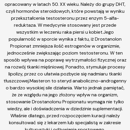
opracowany w latach 50. XX wieku. Należy do grupy DHT,
czyli hormonów steroidowych, które powstają w wyniku
przekształcenia testosteronu przez enzym 5-alfa-
reduktaza. W medycynie stosowany jest przede
wszystkim w leczeniu raka piersi u kobiet.Jego
popularność w sporcie wynika z faktu, iż Drostanolon
Propionat zmniejsza ilość estrogenów w organizmie,
jednocześnie zwiększając poziom testosteronu. W ten
sposób wpływa na poprawę wytrzymałości fizycznej oraz
na rozwój tkanki mięśniowej. Ponadto, stymuluje procesy
lipolizy, przez co ułatwia pozbycie się nadmiaru tkanki
tłuszczowej.Masteron to steryd anaboliczno-androgenny
o bardzo wysokiej sile działania. Warto jednak pamiętać,
że ze względu na jego złożony wpływ na organizm,
stosowanie Drostanolonu Propionatu wymaga nie tylko
wiedzy, ale i doświadczenia w dziedzinie suplementacji.
Właśnie dlatego, przed rozpoczęciem kuracji należy
konsultować się z lekarzem lub specjalistą w zakresie
kulturystyki i odżywiania sportowego.