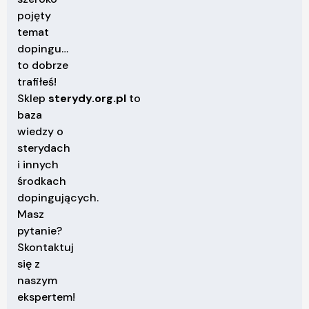
pojęty
temat
dopingu…
to dobrze
trafiłeś!
Sklep
sterydy.org.pl
to
baza
wiedzy o
sterydach
i innych
środkach
dopingujących.
Masz
pytanie?
Skontaktuj
się z
naszym
ekspertem!