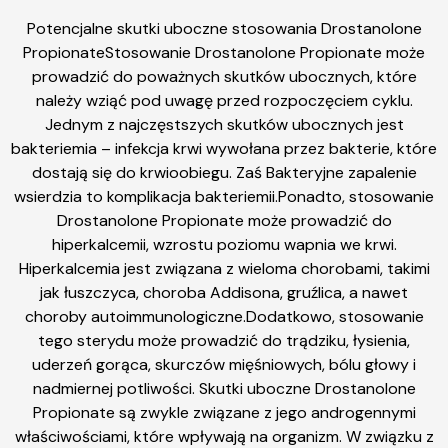
Potencjalne skutki uboczne stosowania Drostanolone
PropionateStosowanie Drostanolone Propionate może
prowadzić do poważnych skutków ubocznych, które
należy wziąć pod uwagę przed rozpoczęciem cyklu.
Jednym z najczęstszych skutków ubocznych jest
bakteriemia – infekcja krwi wywołana przez bakterie, które
dostają się do krwioobiegu. Zaś Bakteryjne zapalenie
wsierdzia to komplikacja bakteriemii.Ponadto, stosowanie
Drostanolone Propionate może prowadzić do
hiperkalcemii, wzrostu poziomu wapnia we krwi.
Hiperkalcemia jest związana z wieloma chorobami, takimi
jak łuszczyca, choroba Addisona, gruźlica, a nawet
choroby autoimmunologiczne.Dodatkowo, stosowanie
tego sterydu może prowadzić do trądziku, łysienia,
uderzeń gorąca, skurczów mięśniowych, bólu głowy i
nadmiernej potliwości. Skutki uboczne Drostanolone
Propionate są zwykle związane z jego androgennymi
właściwościami, które wpływają na organizm. W związku z