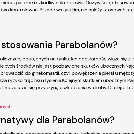
niebezpieczne i szkodliwe dla zdrowia. Oczywiście, stosowan
łatwo kontrolować. Przede wszystkim, nie należy stosować st
e stosowania Parabolanów?
bolicznych, dostępnych na rynku. Ich popularność wiąże się z
wanie tych środków nie jest pozbawione skutków ubocznych.N
że prowadzić do ginekomastii, czyli powiększenia piersi u m
za ryzyko trądziku i łysienia.Kolejnym skutkiem ubocznym Pa
waż może stać się przyczyną uszkodzenia wątroby. Dlatego t
anych
ternatywy dla Parabolanów?
anaboliczno-androgennych na rynku. Jednakże, pomimo jego sk