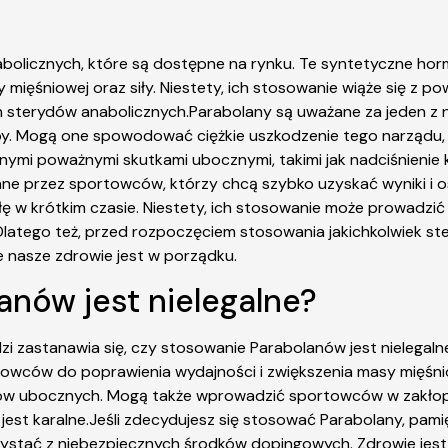
abolicznych, które są dostępne na rynku. Te syntetyczne hor
mięśniowej oraz siły. Niestety, ich stosowanie wiąże się z p
h sterydów anabolicznych.Parabolany są uważane za jeden z 
. Mogą one spowodować ciężkie uszkodzenie tego narządu, 
nymi poważnymi skutkami ubocznymi, takimi jak nadciśnienie k
e przez sportowców, którzy chcą szybko uzyskać wyniki i o
iłę w krótkim czasie. Niestety, ich stosowanie może prowad
latego też, przed rozpoczęciem stosowania jakichkolwiek s
że nasze zdrowie jest w porządku.
anów jest nielegalne?
i zastanawia się, czy stosowanie Parabolanów jest nielegalne.
towców do poprawienia wydajności i zwiększenia masy mięśnio
ów ubocznych. Mogą także wprowadzić sportowców w zakłopot
st karalne.Jeśli zdecydujesz się stosować Parabolany, pamięt
rzystać z niebezpiecznych środków dopingowych. Zdrowie jest