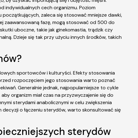
 by uzyskać imponującą siłę i objętość mięśni.
od indywidualnych cech organizmu. Poziom
 początkujących, zaleca się stosować mniejsze dawki,
ziej zaawansowaną fazę, mogą stosować od 500 do
ki uboczne, takie jak ginekomastia, trądzik czy
ną. Dzieje się tak przy użyciu innych środków, takich
anów?
dowych sportowców i kulturyści. Efekty stosowania
k przed rozpoczęciem jego stosowania warto poznać
ekiwań. Generalnie jednak, najpopularniejsze to cykle
 aby organizm miał czas na przyzwyczajenie się do
nymi sterydami anabolicznymi w celu zwiększenia
 decyzji o łączeniu sterydów, warto skonsultować się
zpieczniejszych sterydów