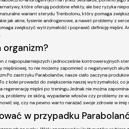
alternatywy, które oferują podobne efekty, ale bez ryzyka nie
o naturalne wariant sterydu Trenbolonu, który pomaga zwiększ
e jak akne, łysienie androgenowe, a nawet problemy z serce
omaga zwiększyć wytrzymałość i poprawić definicję mięśni. A
.
na organizm?
n z najpopularniejszych i jednocześnie kontrowersyjnych ster
 mięśniowej, to nie możemy zapomnieć o negatywnych skutkac
nizm.Po zastrzyku Parabolanów, nasze ciało zaczyna produkow
o z kolei prowadzi do zwiększenia naszej wytrzymałości, co
za regenerację mięśni po treningu.Jednak nie można zapomin
rca, problemy ze skórą, wypadanie włosów czy problemy ze wz
tanowić się, czy na pewno warto narażać swoje zdrowie w imi
sować w przypadku Parabolan