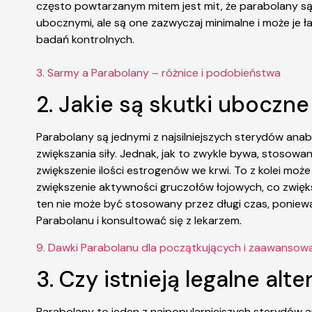
często powtarzanym mitem jest mit, że parabolany są 
ubocznymi, ale są one zazwyczaj minimalne i może je 
badań kontrolnych.
3. Sarmy a Parabolany – różnice i podobieństwa
2. Jakie są skutki uboczn
Parabolany są jednymi z najsilniejszych sterydów ana
zwiększania siły. Jednak, jak to zwykle bywa, stoso
zwiększenie ilości estrogenów we krwi. To z kolei mo
zwiększenie aktywności gruczołów łojowych, co zwięks
ten nie może być stosowany przez długi czas, ponie
Parabolanu i konsultować się z lekarzem.
9. Dawki Parabolanu dla początkujących i zaawansow
3. Czy istnieją legalne al
Parabolany to jeden z najpopularniejszych sterydów 