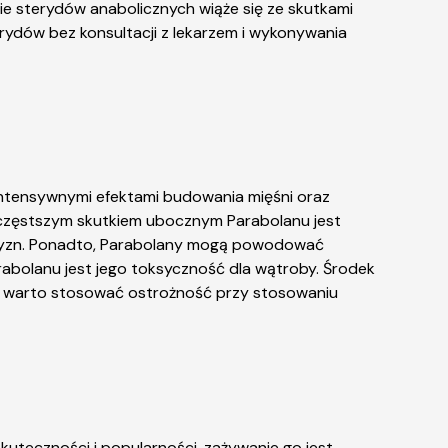
ie sterydów anabolicznych wiąże się ze skutkami
erydów bez konsultacji z lekarzem i wykonywania
 intensywnymi efektami budowania mięśni oraz
ajczęstszym skutkiem ubocznym Parabolanu jest
ężczyzn. Ponadto, Parabolany mogą powodować
rabolanu jest jego toksyczność dla wątroby. Środek
eż warto stosować ostrożność przy stosowaniu
uteczności i popularności, zażywanie go jest