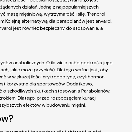
pożądanych działań.Jedną z najpopularniejszych
yć masę mięśniową, wytrzymałość i siłę. Trenorol
m.Kolejną alternatywą dla parabolanów jest anvarol.
nvarol jest również bezpieczny do stosowania, a
ydów anabolicznych. O ile wiele osób podkreśla jego
h, jakie może przynieść. Dlatego ważne jest, aby
ać w większej ilości erytropoetynę, czyli hormon
 jest korzystne dla sportowców. Dodatkowo,
ać o szkodliwych skutkach stosowania Parabolanów.
rokiem. Dlatego, przed rozpoczęciem kuracji
ę szybszych efektów w budowaniu mięśni.
ów?