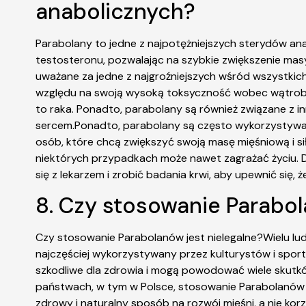
anabolicznych?
Parabolany to jedne z najpotężniejszych sterydów an
testosteronu, pozwalając na szybkie zwiększenie masy 
uważane za jedne z najgroźniejszych wśród wszystkic
względu na swoją wysoką toksyczność wobec wątroby
to raka. Ponadto, parabolany są również związane z in
sercem.Ponadto, parabolany są często wykorzystywan
osób, które chcą zwiększyć swoją masę mięśniową i s
niektórych przypadkach może nawet zagrażać życiu. D
się z lekarzem i zrobić badania krwi, aby upewnić się, 
8. Czy stosowanie Parabol
Czy stosowanie Parabolanów jest nielegalne?Wielu ludz
najczęściej wykorzystywany przez kulturystów i spor
szkodliwe dla zdrowia i mogą powodować wiele skutk
państwach, w tym w Polsce, stosowanie Parabolanów je
zdrowy i naturalny sposób na rozwój mięśni, a nie ko