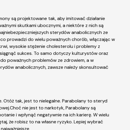
mony są projektowane tak, aby imitować działanie
oważnymi skutkami ubocznymi, a niektóre z nich są
najniebezpieczniejszych sterydów anabolicznych ze
co prowadzi do wielu poważnych chorób, włączając w
rwi, wysokie stężenie cholesterolu i problemy z
siągnąć sukces. To samo dotyczy kulturystów oraz
zić do poważnych problemów ze zdrowiem, a w
terydów anabolicznych, zawsze należy skonsultować
 Otóż tak, jest to nielegalne. Parabolany to steryd
wej.Choć nie jest to narkotyk, Parabolany są
anie i wpłynąć negatywnie na ich karierę. W wielu
aj, że robisz to na własne ryzyko. Lepiej wybrać
 najważniejsze