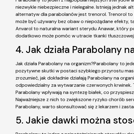
niezwykle niebezpieczne i nielegalne. Istnieją jednak 
alternatyw dla parabolanów jest trenorol. Trenorol t
może być używany bez obaw o niepożądane efekty, taki
Anvarol to naturalna wariant sterydu Anawar, który p
dodatkowo może pomóc w utracie tkanki tłuszczowej
4. Jak działa Parabolany 
Jak działa Parabolany na organizm?Parabolany to jede
pozytywne skutki w postaci szybkiego przyrostu masy
zrozumieć, jak dokładnie działają Parabolany na orga
odpowiedzialny za wytwarzanie czerwonych krwinek. T
Parabolany wpływają na syntezę białek, co przyspies
Najważniejsze z nich to zwiększone ryzyko chorób se
Parabolany, warto skonsultować się z lekarzem i zas
5. Jakie dawki można sto