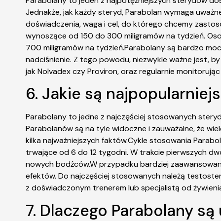
Parabolany to jeden z najpotężniejszych sterydów dos
Jednakże, jak każdy steryd, Parabolan wymaga uważn
doświadczenia, waga i cel, do którego chcemy zastos
wynoszące od 150 do 300 miligramów na tydzień. Os
700 miligramów na tydzień.Parabolany są bardzo moc
nadciśnienie. Z tego powodu, niezwykle ważne jest, b
jak Nolvadex czy Proviron, oraz regularnie monitorując
6. Jakie są najpopularnie
Parabolany to jedne z najczęściej stosowanych stery
Parabolanów są na tyle widoczne i zauważalne, że wi
kilka najważniejszych faktów.Cykle stosowania Parabol
trwające od 6 do 12 tygodni. W trakcie pierwszych dw
nowych bodźców.W przypadku bardziej zaawansowanych
efektów. Do najczęściej stosowanych należą testoster
z doświadczonym trenerem lub specjalistą od żywieni
7. Dlaczego Parabolany są