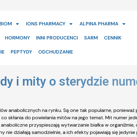
BIOM
IONS PHARMACY
ALPINA PHARMA
HORMONY
INNI PRODUCENCI
SARM
CENNIK
IE
PEPTYDY
ODCHUDZANIE
dy i mity o sterydzie num
ów anabolicznych na rynku. Są one tak popularne, ponieważ pr
co skłania do powielania mitów na jego temat. Mit numer jed
y anaboliczne przyspieszają wytwarzanie białka w organiźmie
 nie działają samodzielnie, a ich efekty pojawiają się jedyni