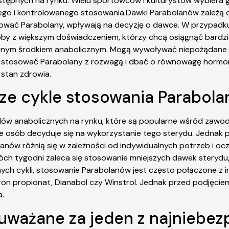
tępnych na rynku. Wielu sportowców i kulturystów wybiera go,
ego i kontrolowanego stosowania.Dawki Parabolanów zależą 
ować Parabolany, wpływają na decyzję o dawce. W przypadku
oby z większym doświadczeniem, którzy chcą osiągnąć bard
nym środkiem anabolicznym. Mogą wywoływać niepożądane skut
y stosować Parabolany z rozwagą i dbać o równowagę hormonal
 stan zdrowia.
jsze cykle stosowania Parabol
dów anabolicznych na rynku, które są popularne wśród zawo
ele osób decyduje się na wykorzystanie tego sterydu. Jedna
anów różnią się w zależności od indywidualnych potrzeb i ocz
óch tygodni zaleca się stosowanie mniejszych dawek sterydu,
 cykli, stosowanie Parabolanów jest często połączone z in
on propionat, Dianabol czy Winstrol. Jednak przed podjęciem
a.
 uważane za jeden z najniebe