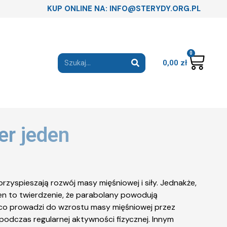
KUP ONLINE NA: INFO@STERYDY.ORG.PL
0
0,00
zł
er jeden
zyspieszają rozwój masy mięśniowej i siły. Jednakże,
en to twierdzenie, że parabolany powodują
, co prowadzi do wzrostu masy mięśniowej przez
e podczas regularnej aktywności fizycznej. Innym