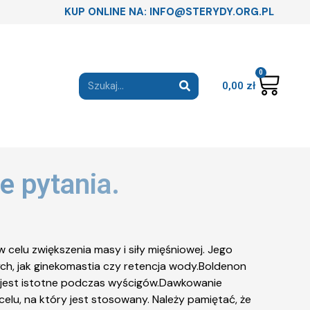
KUP ONLINE NA: INFO@STERYDY.ORG.PL
0
0,00
zł
e pytania.
celu zwiększenia masy i siły mięśniowej. Jego
ych, jak ginekomastia czy retencja wody.Boldenon
co jest istotne podczas wyścigów.Dawkowanie
elu, na który jest stosowany. Należy pamiętać, że