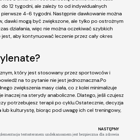
do 12 tygodni, ale zależy to od indywidualnych
z pierwsze 4-6 tygodni. Następnie dawkowanie można
, dawki mogą być zwiększone, ale tylko po ostrożnym
as działania, więc nie można oczekiwać szybkich
 jest, aby kontynuować leczenie przez cały okres
cylenate?
znym, który jest stosowany przez sportowców i
powiedź na to pytanie nie jest jednoznaczna.Po
o zwiększenia masy ciała, co z kolei minimalizuje
 inaczej na sterydy anaboliczne. Dlatego, jeśli czujesz
zy potrzebujesz terapii po cyklu.Ostatecznie, decyzja
lub kulturystę, biorąc pod uwagę ich cel treningowy,
NASTĘPNY
plementacja testosteronem undekanoanem jest bezpieczna dla zdrowia