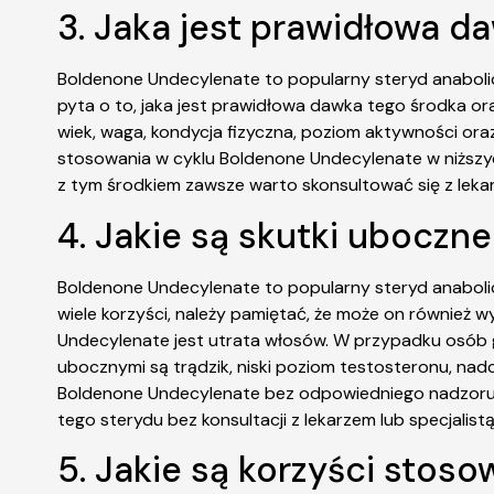
3. Jaka jest prawidłowa 
Boldenone Undecylenate to popularny steryd anabolic
pyta o to, jaka jest prawidłowa dawka tego środka ora
wiek, waga, kondycja fizyczna, poziom aktywności ora
stosowania w cyklu Boldenone Undecylenate w niższyc
z tym środkiem zawsze warto skonsultować się z leka
4. Jakie są skutki ubocz
Boldenone Undecylenate to popularny steryd anaboli
wiele korzyści, należy pamiętać, że może on równie
Undecylenate jest utrata włosów. W przypadku osób 
ubocznymi są trądzik, niski poziom testosteronu, na
Boldenone Undecylenate bez odpowiedniego nadzoru 
tego sterydu bez konsultacji z lekarzem lub specjalistą
5. Jakie są korzyści sto