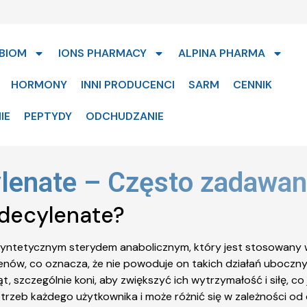
BIOM
IONS PHARMACY
ALPINA PHARMA
HORMONY
INNI PRODUCENCI
SARM
CENNIK
IE
PEPTYDY
ODCHUDZANIE
lenate – Często zadawan
ndecylenate?
yntetycznym sterydem anabolicznym, który jest stosowany w 
ogenów, co oznacza, że nie powoduje on takich działań uboczn
t, szczególnie koni, aby zwiększyć ich wytrzymałość i siłę, 
zeb każdego użytkownika i może różnić się w zależności od c