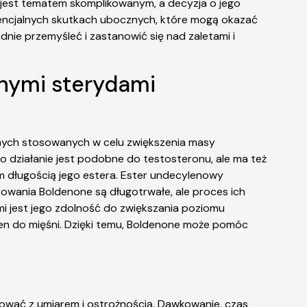
 jest tematem skomplikowanym, a decyzja o jego
tencjalnych skutkach ubocznych, które mogą okazać
nie przemyśleć i zastanowić się nad zaletami i
nnymi sterydami
znych stosowanych w celu zwiększenia masy
o działanie jest podobne do testosteronu, ale ma też
m długością jego estera. Ester undecylenowy
osowania Boldenone są długotrwałe, ale proces ich
mi jest jego zdolność do zwiększania poziomu
en do mięśni. Dzięki temu, Boldenone może pomóc
ować z umiarem i ostrożnością. Dawkowanie, czas