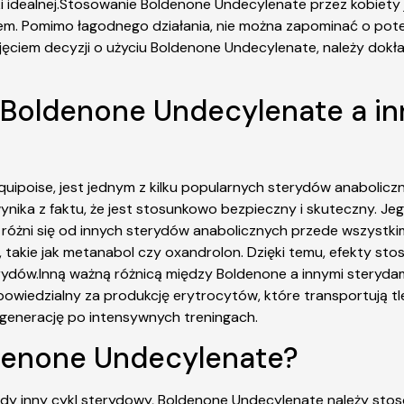
ki idealnej.Stosowanie Boldenone Undecylenate przez kobiety
zem. Pomimo łagodnego działania, nie można zapominać o po
ęciem decyzji o użyciu Boldenone Undecylenate, należy dokład
y Boldenone Undecylenate a i
uipoise, jest jednym z kilku popularnych sterydów anabolic
nika z faktu, że jest stosunkowo bezpieczny i skuteczny. Jeg
 różni się od innych sterydów anabolicznych przede wszystki
y, takie jak metanabol czy oxandrolon. Dzięki temu, efekty st
terydów.Inną ważną różnicą między Boldenone a innymi steryda
wiedzialny za produkcję erytrocytów, które transportują tl
egenerację po intensywnych treningach.
ldenone Undecylenate?
dy inny cykl sterydowy, Boldenone Undecylenate należy stos