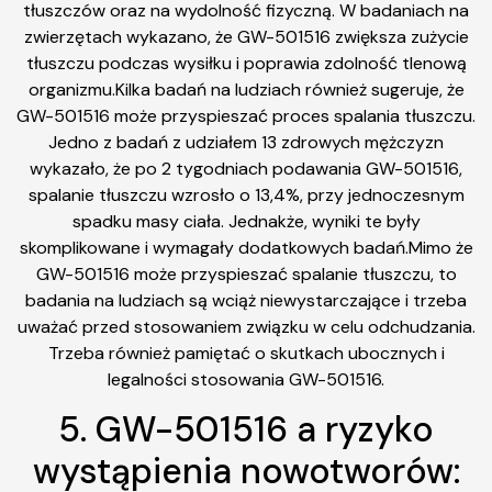
tłuszczów oraz na wydolność fizyczną. W badaniach na
zwierzętach wykazano, że GW-501516 zwiększa zużycie
tłuszczu podczas wysiłku i poprawia zdolność tlenową
organizmu.Kilka badań na ludziach również sugeruje, że
GW-501516 może przyspieszać proces spalania tłuszczu.
Jedno z badań z udziałem 13 zdrowych mężczyzn
wykazało, że po 2 tygodniach podawania GW-501516,
spalanie tłuszczu wzrosło o 13,4%, przy jednoczesnym
spadku masy ciała. Jednakże, wyniki te były
skomplikowane i wymagały dodatkowych badań.Mimo że
GW-501516 może przyspieszać spalanie tłuszczu, to
badania na ludziach są wciąż niewystarczające i trzeba
uważać przed stosowaniem związku w celu odchudzania.
Trzeba również pamiętać o skutkach ubocznych i
legalności stosowania GW-501516.
5. GW-501516 a ryzyko
wystąpienia nowotworów: