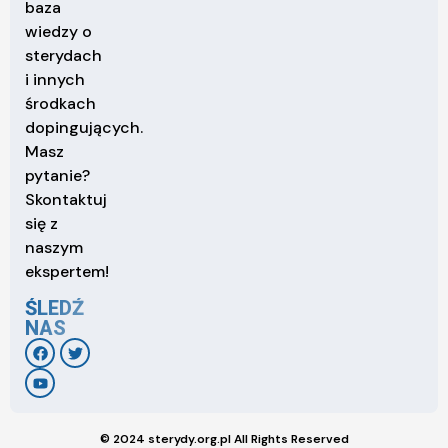
baza
wiedzy o
sterydach
i innych
środkach
dopingujących.
Masz
pytanie?
Skontaktuj
się z
naszym
ekspertem!
ŚLEDŹ
NAS
© 2024 sterydy.org.pl All Rights Reserved