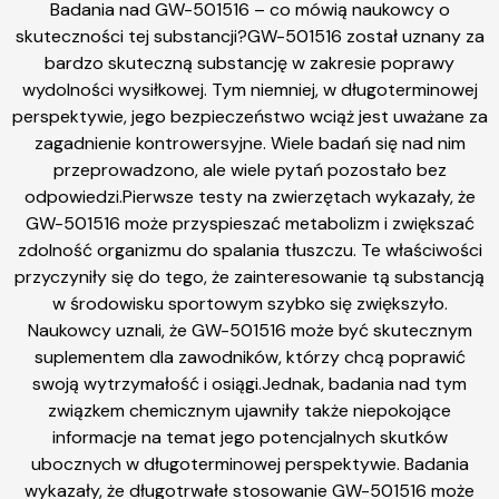
Badania nad GW-501516 – co mówią naukowcy o
skuteczności tej substancji?GW-501516 został uznany za
bardzo skuteczną substancję w zakresie poprawy
wydolności wysiłkowej. Tym niemniej, w długoterminowej
perspektywie, jego bezpieczeństwo wciąż jest uważane za
zagadnienie kontrowersyjne. Wiele badań się nad nim
przeprowadzono, ale wiele pytań pozostało bez
odpowiedzi.Pierwsze testy na zwierzętach wykazały, że
GW-501516 może przyspieszać metabolizm i zwiększać
zdolność organizmu do spalania tłuszczu. Te właściwości
przyczyniły się do tego, że zainteresowanie tą substancją
w środowisku sportowym szybko się zwiększyło.
Naukowcy uznali, że GW-501516 może być skutecznym
suplementem dla zawodników, którzy chcą poprawić
swoją wytrzymałość i osiągi.Jednak, badania nad tym
związkem chemicznym ujawniły także niepokojące
informacje na temat jego potencjalnych skutków
ubocznych w długoterminowej perspektywie. Badania
wykazały, że długotrwałe stosowanie GW-501516 może