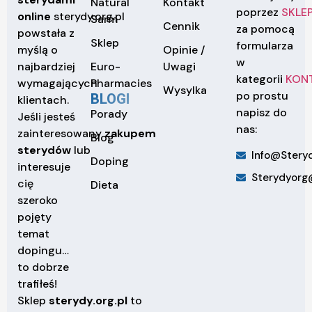
Natural
Kontakt
poprzez
SKLE
online
sterydy.org.pl
Sarm
Cennik
za pomocą
powstała z
Sklep
formularza
Opinie /
myślą o
w
Euro-
Uwagi
najbardziej
kategorii
KON
Pharmacies
wymagających
Wysylka
po prostu
BLOGI
klientach.
napisz do
Porady
Jeśli jesteś
nas:
zainteresowany
zakupem
Blog
sterydów
lub
Info@steryd
Doping
interesuje
Sterydyorg
cię
Dieta
szeroko
pojęty
temat
dopingu…
to dobrze
trafiłeś!
Sklep
sterydy.org.pl
to