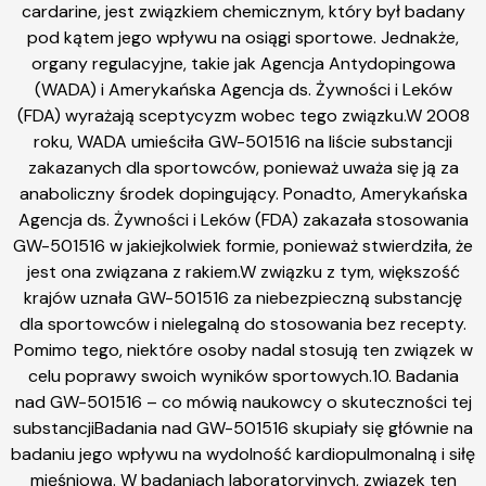
cardarine, jest związkiem chemicznym, który był badany
pod kątem jego wpływu na osiągi sportowe. Jednakże,
organy regulacyjne, takie jak Agencja Antydopingowa
(WADA) i Amerykańska Agencja ds. Żywności i Leków
(FDA) wyrażają sceptycyzm wobec tego związku.W 2008
roku, WADA umieściła GW-501516 na liście substancji
zakazanych dla sportowców, ponieważ uważa się ją za
anaboliczny środek dopingujący. Ponadto, Amerykańska
Agencja ds. Żywności i Leków (FDA) zakazała stosowania
GW-501516 w jakiejkolwiek formie, ponieważ stwierdziła, że
jest ona związana z rakiem.W związku z tym, większość
krajów uznała GW-501516 za niebezpieczną substancję
dla sportowców i nielegalną do stosowania bez recepty.
Pomimo tego, niektóre osoby nadal stosują ten związek w
celu poprawy swoich wyników sportowych.10. Badania
nad GW-501516 – co mówią naukowcy o skuteczności tej
substancjiBadania nad GW-501516 skupiały się głównie na
badaniu jego wpływu na wydolność kardiopulmonalną i siłę
mięśniową. W badaniach laboratoryjnych, związek ten