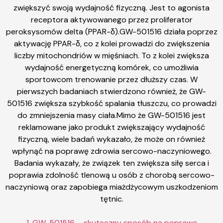
zwiększyć swoją wydajność fizyczną. Jest to agonista
receptora aktywowanego przez proliferator
peroksysomów delta (PPAR-δ).GW-501516 działa poprzez
aktywację PPAR-δ, co z kolei prowadzi do zwiększenia
liczby mitochondriów w mięśniach. To z kolei zwiększa
wydajność energetyczną komórek, co umożliwia
sportowcom trenowanie przez dłuższy czas. W
pierwszych badaniach stwierdzono również, że GW-
501516 zwiększa szybkość spalania tłuszczu, co prowadzi
do zmniejszenia masy ciała.Mimo że GW-501516 jest
reklamowane jako produkt zwiększający wydajność
fizyczną, wiele badań wykazało, że może on również
wpłynąć na poprawę zdrowia sercowo-naczyniowego.
Badania wykazały, że związek ten zwiększa siłę serca i
poprawia zdolność tlenową u osób z chorobą sercowo-
naczyniową oraz zapobiega miażdżycowym uszkodzeniom
tętnic.
1. GW-501516 – skuteczny sposób na poprawę