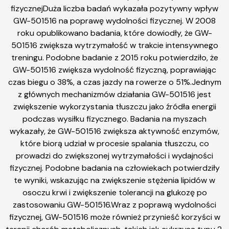
fizycznejDuża liczba badań wykazała pozytywny wpływ
GW-501516 na poprawę wydolności fizycznej. W 2008
roku opublikowano badania, które dowiodły, że GW-
501516 zwiększa wytrzymałość w trakcie intensywnego
treningu. Podobne badanie z 2015 roku potwierdziło, że
GW-501516 zwiększa wydolność fizyczną, poprawiając
czas biegu o 38%, a czas jazdy na rowerze o 51%.Jednym
z głównych mechanizmów działania GW-501516 jest
zwiększenie wykorzystania tłuszczu jako źródła energii
podczas wysiłku fizycznego. Badania na myszach
wykazały, że GW-501516 zwiększa aktywność enzymów,
które biorą udział w procesie spalania tłuszczu, co
prowadzi do zwiększonej wytrzymałości i wydajności
fizycznej. Podobne badania na człowiekach potwierdziły
te wyniki, wskazując na zwiększenie stężenia lipidów w
osoczu krwi i zwiększenie tolerancji na glukozę po
zastosowaniu GW-501516.Wraz z poprawą wydolności
fizycznej, GW-501516 może również przynieść korzyści w