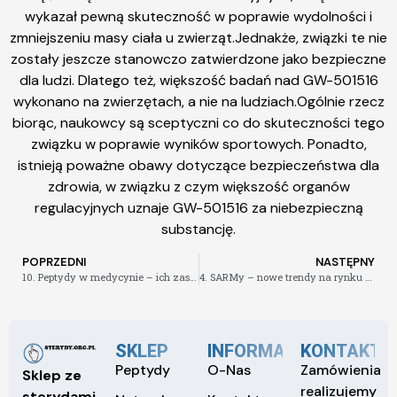
wykazał pewną skuteczność w poprawie wydolności i
zmniejszeniu masy ciała u zwierząt.Jednakże, związki te nie
zostały jeszcze stanowczo zatwierdzone jako bezpieczne
dla ludzi. Dlatego też, większość badań nad GW-501516
wykonano na zwierzętach, a nie na ludziach.Ogólnie rzecz
biorąc, naukowcy są sceptyczni co do skuteczności tego
związku w poprawie wyników sportowych. Ponadto,
istnieją poważne obawy dotyczące bezpieczeństwa dla
zdrowia, w związku z czym większość organów
regulacyjnych uznaje GW-501516 za niebezpieczną
substancję.
POPRZEDNI
NASTĘPNY
10. Peptydy w medycynie – ich zastosowanie w terapii chorób mięśniowo-szkieletowych.
4. SARMy – nowe trendy na rynku sterydowym. Jak działają w połączeniu z Testosteronem Propionatem
SKLEP
INFORMACJE
KONTAKT
Peptydy
O-Nas
Zamówienia
Sklep ze
realizujemy
sterydami