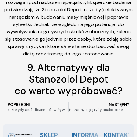
rozwagą i pod nadzorem specjalisty.Eksperckie badania
potwierdzają, że Stanozolol Depot może być efektywnym
narzędziem w budowaniu masy mięśniowej i poprawie
sylwetki. Jednak, ze względu na jego potencjał do
wywoływania negatywnych skutków ubocznych, zaleca
się stosowanie go jedynie przez osoby, które zdają sobie
sprawę z ryzyka i które są w stanie dostosować swoją
dietę oraz trening do jego zastosowania.
9. Alternatywy dla
Stanozolol Depot
co warto wypróbować?
POPRZEDNI
NASTĘPNY
3. Sterydy anaboliczne i ich wpływ na organizm – Stanozolol na tapecie
10. Sarmy a peptydy anaboliczne co wybrać dla lepszej wydajności i efektów
SKLEP
INFORMACJE
KONTAKT