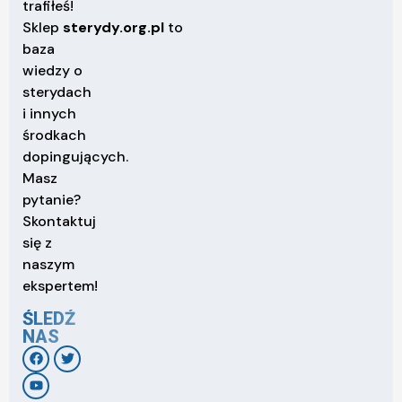
trafiłeś!
Sklep
sterydy.org.pl
to
baza
wiedzy o
sterydach
i innych
środkach
dopingujących.
Masz
pytanie?
Skontaktuj
się z
naszym
ekspertem!
ŚLEDŹ
NAS