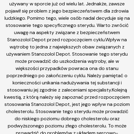
używany w sporcie już od wielu lat. Jednakże, zawsze
pojawił się problem z jego bezpieczeństwem dla zdrowia
ludzkiego. Pomimo tego, wiele osób nadal decyduje się na
stosowanie tego specyficznego sterydu. Warto zwrócić
uwagę na aspekty związane z bezpieczeństwem
Stanozolol Depot przed rozpoczęciem cyklu.Wpływ na
wątrobę to jedna z największych obaw związanych z
używaniem Stanozolol Depot. Stosowanie tego sterydu
może prowadzić do uszkodzenia wątroby, ale w
większości przypadków powraca ona do stanu
poprzedniego po zakończeniu cyklu. Należy pamiętać o
konieczności unikania nadużywania tej substancji i
stosowaniu jej zgodnie z zaleceniami specjalisty.Kolejną
kwestią, z którą należy się zapoznać przed rozpoczęciem
stosowania Stanozolol Depot, jest jego wpływ na poziom
cholesterolu. Stosowanie tego sterydu może prowadzić
do niskiego poziomu dobrego cholesterolu oraz
podwyższonego poziomu złego cholesterolu. To może
prowadzić do problemów z układem sercowo-