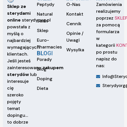
Peptydy
O-Nas
Zamówienia
Sklep ze
realizujemy
sterydami
Natural
Kontakt
poprzez
SKLE
online
sterydy.org.pl
Sarm
Cennik
za pomocą
powstała z
Sklep
formularza
Opinie /
myślą o
w
Euro-
Uwagi
najbardziej
kategorii
KON
Pharmacies
wymagających
Wysylka
po prostu
BLOGI
klientach.
napisz do
Porady
Jeśli jesteś
nas:
zainteresowany
zakupem
Blog
sterydów
lub
Info@steryd
Doping
interesuje
Sterydyorg
cię
Dieta
szeroko
pojęty
temat
dopingu…
to dobrze