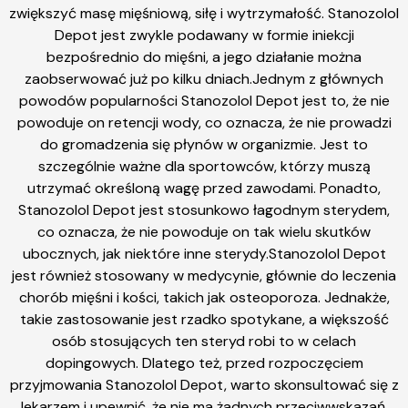
zwiększyć masę mięśniową, siłę i wytrzymałość. Stanozolol
Depot jest zwykle podawany w formie iniekcji
bezpośrednio do mięśni, a jego działanie można
zaobserwować już po kilku dniach.Jednym z głównych
powodów popularności Stanozolol Depot jest to, że nie
powoduje on retencji wody, co oznacza, że nie prowadzi
do gromadzenia się płynów w organizmie. Jest to
szczególnie ważne dla sportowców, którzy muszą
utrzymać określoną wagę przed zawodami. Ponadto,
Stanozolol Depot jest stosunkowo łagodnym sterydem,
co oznacza, że nie powoduje on tak wielu skutków
ubocznych, jak niektóre inne sterydy.Stanozolol Depot
jest również stosowany w medycynie, głównie do leczenia
chorób mięśni i kości, takich jak osteoporoza. Jednakże,
takie zastosowanie jest rzadko spotykane, a większość
osób stosujących ten steryd robi to w celach
dopingowych. Dlatego też, przed rozpoczęciem
przyjmowania Stanozolol Depot, warto skonsultować się z
lekarzem i upewnić, że nie ma żadnych przeciwwskazań.