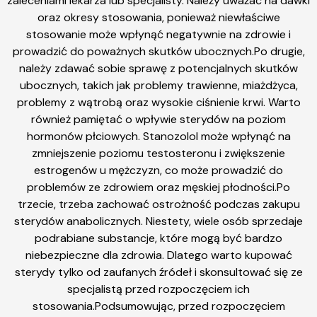
zaleceniami lekarza lub specjalisty. Należy uważać na dawki
oraz okresy stosowania, ponieważ niewłaściwe
stosowanie może wpłynąć negatywnie na zdrowie i
prowadzić do poważnych skutków ubocznych.Po drugie,
należy zdawać sobie sprawę z potencjalnych skutków
ubocznych, takich jak problemy trawienne, miażdżyca,
problemy z wątrobą oraz wysokie ciśnienie krwi. Warto
również pamiętać o wpływie sterydów na poziom
hormonów płciowych. Stanozolol może wpłynąć na
zmniejszenie poziomu testosteronu i zwiększenie
estrogenów u mężczyzn, co może prowadzić do
problemów ze zdrowiem oraz męskiej płodności.Po
trzecie, trzeba zachować ostrożność podczas zakupu
sterydów anabolicznych. Niestety, wiele osób sprzedaje
podrabiane substancje, które mogą być bardzo
niebezpieczne dla zdrowia. Dlatego warto kupować
sterydy tylko od zaufanych źródeł i skonsultować się ze
specjalistą przed rozpoczęciem ich
stosowania.Podsumowując, przed rozpoczęciem