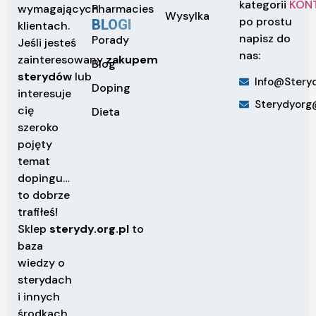
kategorii
KON
Pharmacies
wymagających
Wysylka
po prostu
BLOGI
klientach.
napisz do
Porady
Jeśli jesteś
nas:
zainteresowany
zakupem
Blog
sterydów
lub
Info@steryd
Doping
interesuje
Sterydyorg
cię
Dieta
szeroko
pojęty
temat
dopingu…
to dobrze
trafiłeś!
Sklep
sterydy.org.pl
to
baza
wiedzy o
sterydach
i innych
środkach