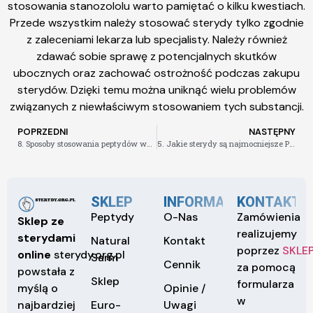
stosowania stanozololu warto pamiętać o kilku kwestiach.
Przede wszystkim należy stosować sterydy tylko zgodnie
z zaleceniami lekarza lub specjalisty. Należy również
zdawać sobie sprawę z potencjalnych skutków
ubocznych oraz zachować ostrożność podczas zakupu
sterydów. Dzięki temu można uniknąć wielu problemów
związanych z niewłaściwym stosowaniem tych substancji.
POPRZEDNI
NASTĘPNY
8. Sposoby stosowania peptydów wzrostu w celu poprawy zdrowia
5. Jakie sterydy są najmocniejsze Przegląd popularnych środków.
SKLEP
INFORMACJE
KONTAKT
Peptydy
O-Nas
Zamówienia
Sklep ze
realizujemy
sterydami
Natural
Kontakt
poprzez
SKLE
online
sterydy.org.pl
Sarm
Cennik
za pomocą
powstała z
Sklep
formularza
Opinie /
myślą o
w
Euro-
Uwagi
najbardziej