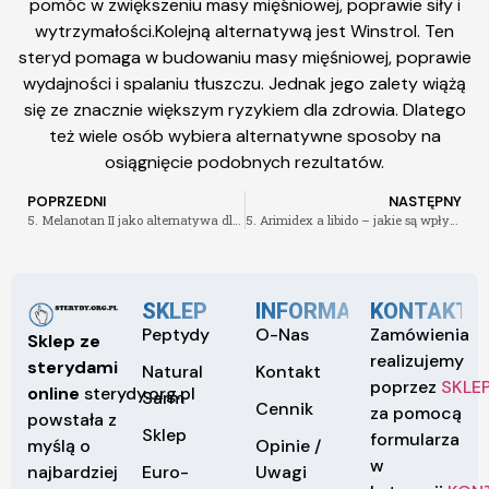
pomóc w zwiększeniu masy mięśniowej, poprawie siły i
wytrzymałości.Kolejną alternatywą jest Winstrol. Ten
steryd pomaga w budowaniu masy mięśniowej, poprawie
wydajności i spalaniu tłuszczu. Jednak jego zalety wiążą
się ze znacznie większym ryzykiem dla zdrowia. Dlatego
też wiele osób wybiera alternatywne sposoby na
osiągnięcie podobnych rezultatów.
POPRZEDNI
NASTĘPNY
5. Melanotan II jako alternatywa dla szkodliwych metod opalania
5. Arimidex a libido – jakie są wpływy tego leku na seksualność
SKLEP
INFORMACJE
KONTAKT
Peptydy
O-Nas
Zamówienia
Sklep ze
realizujemy
sterydami
Natural
Kontakt
poprzez
SKLE
online
sterydy.org.pl
Sarm
Cennik
za pomocą
powstała z
Sklep
formularza
Opinie /
myślą o
w
Euro-
Uwagi
najbardziej