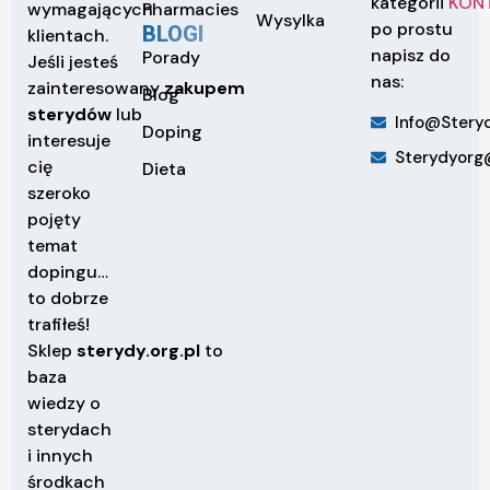
kategorii
KON
Pharmacies
wymagających
Wysylka
po prostu
BLOGI
klientach.
napisz do
Porady
Jeśli jesteś
nas:
zainteresowany
zakupem
Blog
sterydów
lub
Info@steryd
Doping
interesuje
Sterydyorg
cię
Dieta
szeroko
pojęty
temat
dopingu…
to dobrze
trafiłeś!
Sklep
sterydy.org.pl
to
baza
wiedzy o
sterydach
i innych
środkach