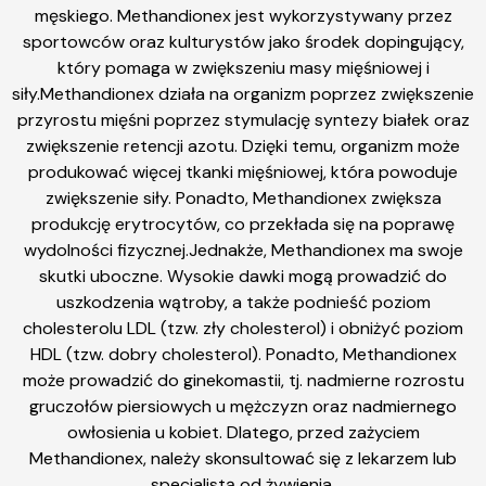
męskiego. Methandionex jest wykorzystywany przez
sportowców oraz kulturystów jako środek dopingujący,
który pomaga w zwiększeniu masy mięśniowej i
siły.Methandionex działa na organizm poprzez zwiększenie
przyrostu mięśni poprzez stymulację syntezy białek oraz
zwiększenie retencji azotu. Dzięki temu, organizm może
produkować więcej tkanki mięśniowej, która powoduje
zwiększenie siły. Ponadto, Methandionex zwiększa
produkcję erytrocytów, co przekłada się na poprawę
wydolności fizycznej.Jednakże, Methandionex ma swoje
skutki uboczne. Wysokie dawki mogą prowadzić do
uszkodzenia wątroby, a także podnieść poziom
cholesterolu LDL (tzw. zły cholesterol) i obniżyć poziom
HDL (tzw. dobry cholesterol). Ponadto, Methandionex
może prowadzić do ginekomastii, tj. nadmierne rozrostu
gruczołów piersiowych u mężczyzn oraz nadmiernego
owłosienia u kobiet. Dlatego, przed zażyciem
Methandionex, należy skonsultować się z lekarzem lub
specjalistą od żywienia.