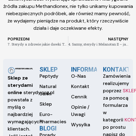
źródła zakupu Methandionex, nie tylko unikamy kupowania
niebezpiecznych podróbek, ale również mamy pewność,
że wydajemy pieniądze na produkt, który rzeczywiście
działa i daje oczekiwane efekty.
POPRZEDNI
NASTĘPNY
7. Sterydy a zdrowie jakie dawki Testosteronu FenylPropionianu są bezpieczne
4. Sarmy, sterydy i Melanotan II – jakie są różnice i podobieństwa
SKLEP
INFORMACJE
KONTAKT
Peptydy
O-Nas
Zamówienia
Sklep ze
realizujemy
sterydami
Natural
Kontakt
poprzez
SKLE
online
sterydy.org.pl
Sarm
Cennik
za pomocą
powstała z
Sklep
formularza
Opinie /
myślą o
w
Euro-
Uwagi
najbardziej
kategorii
KON
Pharmacies
wymagających
Wysylka
po prostu
BLOGI
klientach.
napisz do
Porady