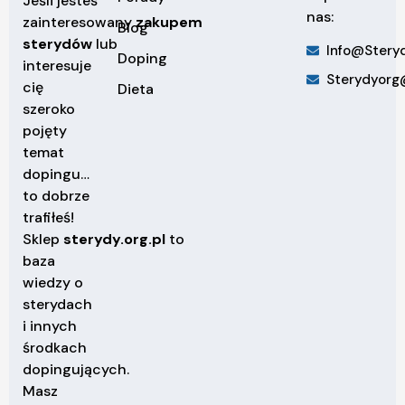
Jeśli jesteś
nas:
zainteresowany
zakupem
Blog
sterydów
lub
Info@steryd
Doping
interesuje
Sterydyorg
cię
Dieta
szeroko
pojęty
temat
dopingu…
to dobrze
trafiłeś!
Sklep
sterydy.org.pl
to
baza
wiedzy o
sterydach
i innych
środkach
dopingujących.
Masz